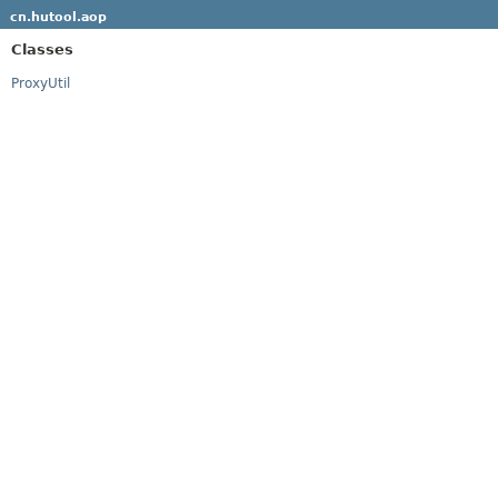
cn.hutool.aop
Classes
ProxyUtil