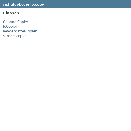
cn.hutool.core.io.copy
Classes
ChannelCopier
IoCopier
ReaderWriterCopier
StreamCopier