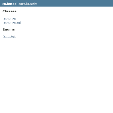
cn.hutool.core.io.unit
Classes
DataSize
DataSizeUtil
Enums
DataUnit