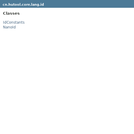
cn.hutool.core.lang.id
Classes
IdConstants
NanoId