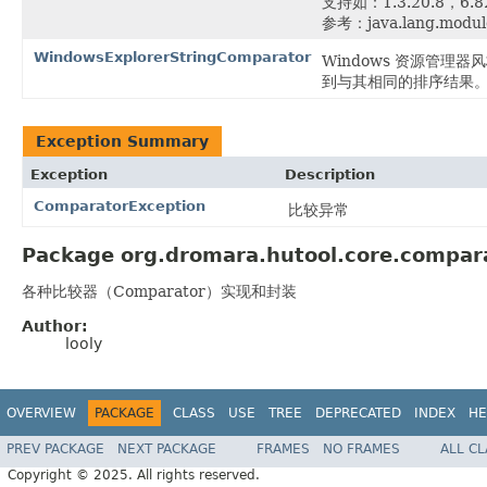
支持如：1.3.20.8，6.8
参考：java.lang.module
WindowsExplorerStringComparator
Windows 资源管理
到与其相同的排序结果
Exception Summary
Exception
Description
ComparatorException
比较异常
Package org.dromara.hutool.core.compara
各种比较器（Comparator）实现和封装
Author:
looly
OVERVIEW
PACKAGE
CLASS
USE
TREE
DEPRECATED
INDEX
HE
PREV PACKAGE
NEXT PACKAGE
FRAMES
NO FRAMES
ALL C
Copyright © 2025. All rights reserved.