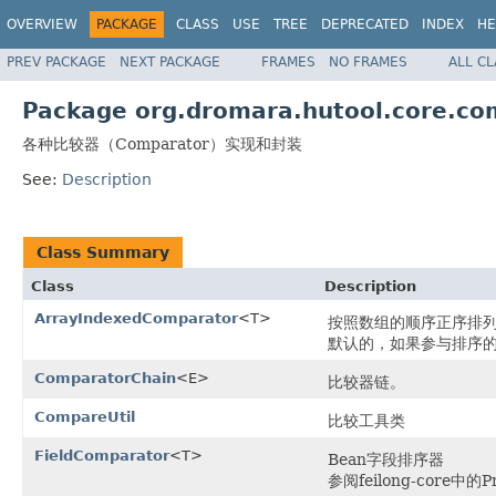
OVERVIEW
PACKAGE
CLASS
USE
TREE
DEPRECATED
INDEX
HE
PREV PACKAGE
NEXT PACKAGE
FRAMES
NO FRAMES
ALL C
Package org.dromara.hutool.core.co
各种比较器（Comparator）实现和封装
See:
Description
Class Summary
Class
Description
ArrayIndexedComparator
<T>
按照数组的顺序正序排
默认的，如果参与排序的元
ComparatorChain
<E>
比较器链。
CompareUtil
比较工具类
FieldComparator
<T>
Bean字段排序器
参阅feilong-core中的Pr