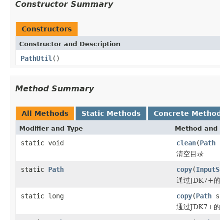
Constructor Summary
Constructors
Constructor and Description
PathUtil
()
Method Summary
All Methods
Static Methods
Concrete Metho
Modifier and Type
Method and 
static void
clean
(
Path
清空目录
static
Path
copy
(
InputS
通过JDK7+
static long
copy
(
Path
s
通过JDK7+