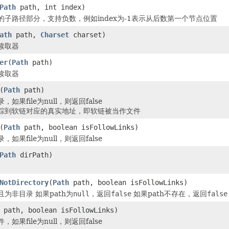
Path
path, int index)
的子路径部分，支持负数，例如index为-1表示从后数第一个节点位置
ath
path,
Charset
charset)
读取器
er
(
Path
path)
读取器
(
Path
path)
如果file为null，则返回false
踪到软链对应的真实地址，即软链被当作文件
(
Path
path, boolean isFollowLinks)
如果file为null，则返回false
Path
dirPath)
NotDirectory
(
Path
path, boolean isFollowLinks)
为非目录 如果path为
null
，返回
false
如果path不存在，返回
false
path, boolean isFollowLinks)
如果file为null，则返回false