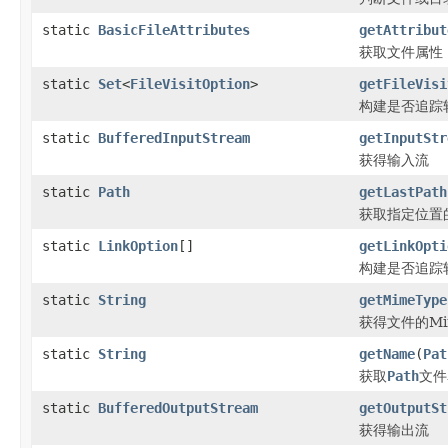
static
BasicFileAttributes
getAttribut
获取文件属性
static
Set
<
FileVisitOption
>
getFileVisi
构建是否追踪
static
BufferedInputStream
getInputStr
获得输入流
static
Path
getLastPath
获取指定位置
static
LinkOption
[]
getLinkOpti
构建是否追踪
static
String
getMimeType
获得文件的Mim
static
String
getName
(
Pat
获取
Path
文件
static
BufferedOutputStream
getOutputSt
获得输出流