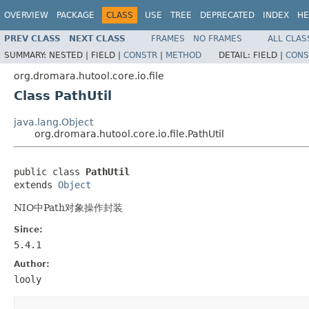
OVERVIEW
PACKAGE
CLASS
USE
TREE
DEPRECATED
INDEX
HE
PREV CLASS
NEXT CLASS
FRAMES
NO FRAMES
ALL CLAS
SUMMARY:
NESTED |
FIELD |
CONSTR
|
METHOD
DETAIL:
FIELD |
CONS
org.dromara.hutool.core.io.file
Class PathUtil
java.lang.Object
org.dromara.hutool.core.io.file.PathUtil
public class 
PathUtil
extends 
Object
NIO中Path对象操作封装
Since:
5.4.1
Author:
looly