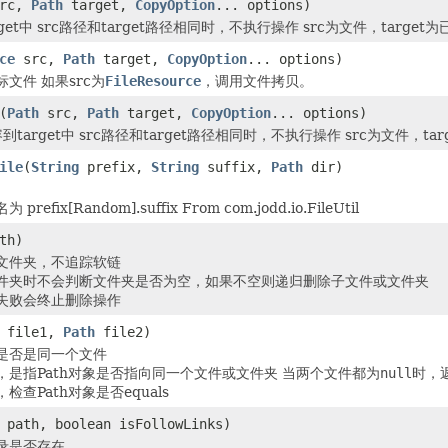
rc,
Path
target,
CopyOption
... options)
arget中 src路径和target路径相同时，不执行操作 src为文件，ta
ce
src,
Path
target,
CopyOption
... options)
文件 如果src为
FileResource
，调用文件拷贝。
(
Path
src,
Path
target,
CopyOption
... options)
容到target中 src路径和target路径相同时，不执行操作 src为文件
ile
(
String
prefix,
String
suffix,
Path
dir)
efix[Random].suffix From com.jodd.io.FileUtil
th)
文件夹，不追踪软链
件夹时不会判断文件夹是否为空，如果不空则递归删除子文件或文件夹
失败会终止删除操作
file1,
Path
file2)
是否是同一个文件
，是指Path对象是否指向同一个文件或文件夹 当两个文件都为
null
时，
检查Path对象是否equals
path, boolean isFollowLinks)
录是否存在