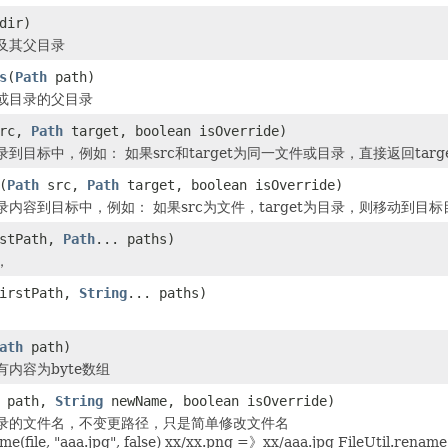
dir)
及其父目录
s
(
Path
path)
或目录的父目录
rc,
Path
target, boolean isOverride)
到目标中，例如： 如果src和target为同一文件或目录，直接返回targ
(
Path
src,
Path
target, boolean isOverride)
录内容到目标中，例如： 如果src为文件，target为目录，则移动到
stPath,
Path
... paths)
，
irstPath,
String
... paths)
ath
path)
内容为byte数组
path,
String
newName, boolean isOverride)
录的文件名，不变更路径，只是简单修改文件名
me(file, "aaa.jpg", false) xx/xx.png =》xx/aaa.jpg FileUtil.rename(