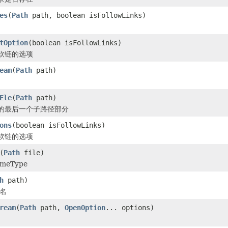
es
(
Path
path, boolean isFollowLinks)
tOption
(boolean isFollowLinks)
软链的选项
eam
(
Path
path)
Ele
(
Path
path)
的最后一个子路径部分
ons
(boolean isFollowLinks)
软链的选项
(
Path
file)
eType
h
path)
名
ream
(
Path
path,
OpenOption
... options)