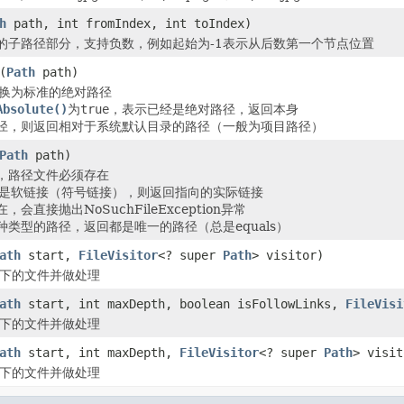
h
path, int fromIndex, int toIndex)
的子路径部分，支持负数，例如起始为-1表示从后数第一个节点位置
(
Path
path)
转换为标准的绝对路径
Absolute()
为
true
，表示已经是绝对路径，返回本身
径，则返回相对于系统默认目录的路径（一般为项目路径）
Path
path)
，路径文件必须存在
th是软链接（符号链接），则返回指向的实际链接
会直接抛出NoSuchFileException异常
种类型的路径，返回都是唯一的路径（总是equals）
ath
start,
FileVisitor
<? super
Path
> visitor)
h下的文件并做处理
ath
start, int maxDepth, boolean isFollowLinks,
FileVisi
h下的文件并做处理
ath
start, int maxDepth,
FileVisitor
<? super
Path
> visit
h下的文件并做处理