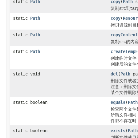
static
Path
copy
(
Path
s
复制src到t
static
Path
copy
(
Resour
拷贝资源到目标
static
Path
copyContent
复制src的内
static
Path
createTempF
创建临时文件
创建后的文件名为 pr
static void
del
(
Path
pa
删除文件或者
注意：删除文
某个文件删除
static boolean
equals
(
Path
检查两个文件
所谓文件相同
件都不存在时，
static boolean
exists
(
Path
判断文件或目