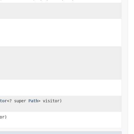
tor
<? super
Path
> visitor)
or)