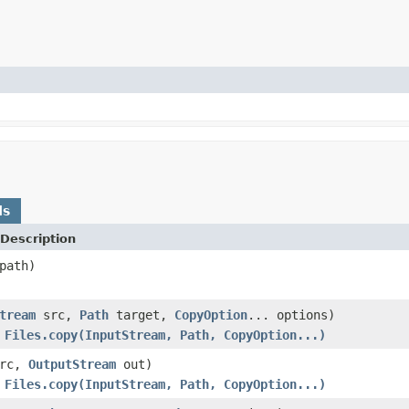
ds
Description
path)
tream
src,
Path
target,
CopyOption
... options)
的
Files.copy(InputStream, Path, CopyOption...)
rc,
OutputStream
out)
的
Files.copy(InputStream, Path, CopyOption...)