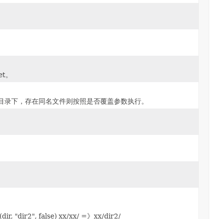
et。
目标目录下，存在同名文件则按照是否覆盖参数执行。
dir, "dir2", false) xx/xx/ =》xx/dir2/