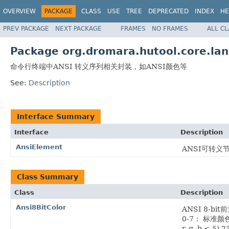
OVERVIEW
PACKAGE
CLASS
USE
TREE
DEPRECATED
INDEX
HE
PREV PACKAGE
NEXT PACKAGE
FRAMES
NO FRAMES
ALL C
Package org.dromara.hutool.core.lan
命令行终端中ANSI 转义序列相关封装，如ANSI颜色等
See:
Description
Interface Summary
Interface
Description
AnsiElement
ANSI可转义节
Class Summary
Class
Description
Ansi8BitColor
ANSI 8-b
0-7： 标准颜色（
r, g, b ≤ 