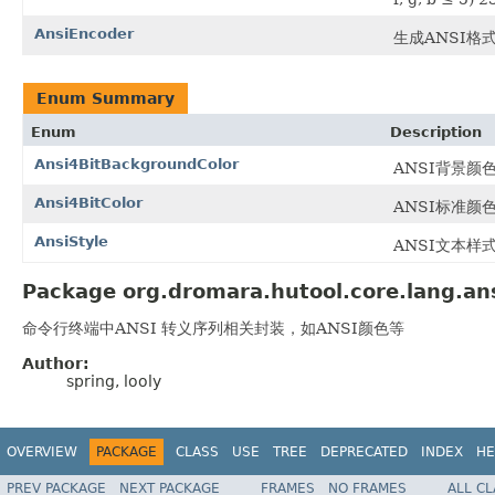
AnsiEncoder
生成ANSI格
Enum Summary
Enum
Description
Ansi4BitBackgroundColor
ANSI背景颜色枚
Ansi4BitColor
ANSI标准颜色 
AnsiStyle
ANSI文本样式
Package org.dromara.hutool.core.lang.ans
命令行终端中ANSI 转义序列相关封装，如ANSI颜色等
Author:
spring, looly
OVERVIEW
PACKAGE
CLASS
USE
TREE
DEPRECATED
INDEX
HE
PREV PACKAGE
NEXT PACKAGE
FRAMES
NO FRAMES
ALL C