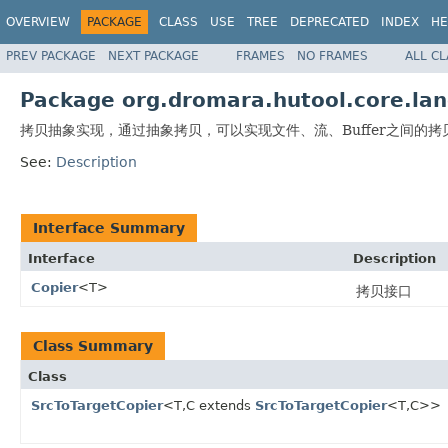
OVERVIEW
PACKAGE
CLASS
USE
TREE
DEPRECATED
INDEX
HE
PREV PACKAGE
NEXT PACKAGE
FRAMES
NO FRAMES
ALL C
Package org.dromara.hutool.core.lan
拷贝抽象实现，通过抽象拷贝，可以实现文件、流、Buffer之间的拷
See:
Description
Interface Summary
Interface
Description
Copier
<T>
拷贝接口
Class Summary
Class
SrcToTargetCopier
<T,C extends
SrcToTargetCopier
<T,C>>