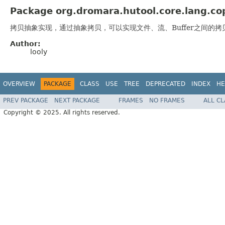
Package org.dromara.hutool.core.lang.cop
拷贝抽象实现，通过抽象拷贝，可以实现文件、流、Buffer之间的拷
Author:
looly
OVERVIEW
PACKAGE
CLASS
USE
TREE
DEPRECATED
INDEX
HE
PREV PACKAGE
NEXT PACKAGE
FRAMES
NO FRAMES
ALL C
Copyright © 2025. All rights reserved.