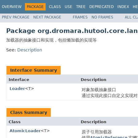
OVERVIEW
PACKAGE
CLASS
USE
TREE
DEPRECATED
INDEX
HE
PREV PACKAGE
NEXT PACKAGE
FRAMES
NO FRAMES
ALL C
Package org.dromara.hutool.core.lan
加载器的抽象接口和实现，包括懒加载的实现等
See:
Description
Interface Summary
Interface
Description
Loader
<T>
对象加载抽象接口
通过实现此接口自定义实现对
Class Summary
Class
Description
AtomicLoader
<T>
原子引用加载器
使用
AtomicReference
实懒