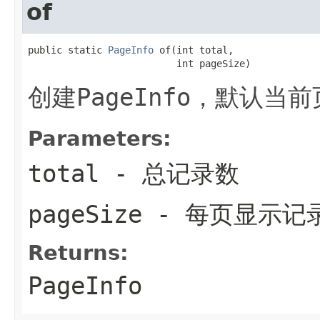
of
public static 
PageInfo
 of(int total,

                          int pageSize)
创建
PageInfo
，默认当前
Parameters:
total
- 总记录数
pageSize
- 每页显示记
Returns:
PageInfo