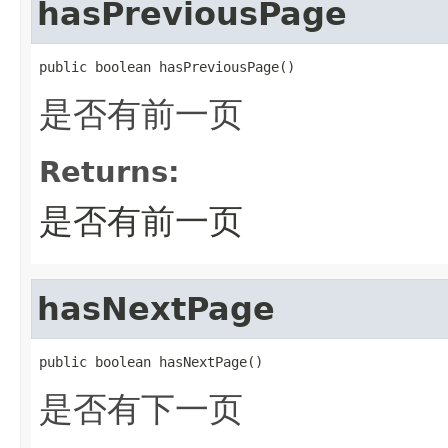
hasPreviousPage
public boolean hasPreviousPage()
是否有前一页
Returns:
是否有前一页
hasNextPage
public boolean hasNextPage()
是否有下一页