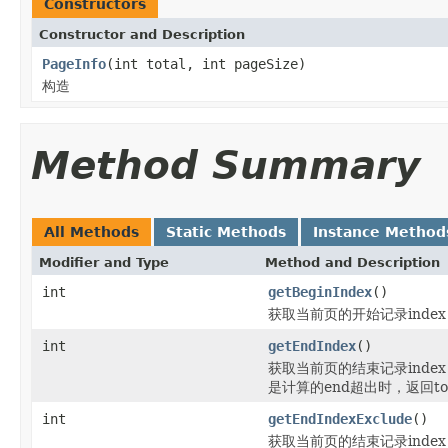
Constructors
Constructor and Description
PageInfo
(int total, int pageSize)
构造
Method Summary
All Methods
Static Methods
Instance Method
Modifier and Type
Method and Description
int
getBeginIndex
()
获取当前页的开始记录inde
int
getEndIndex
()
获取当前页的结束记录index（
是计算的end超出时，返回to
int
getEndIndexExclude
()
获取当前页的结束记录index（