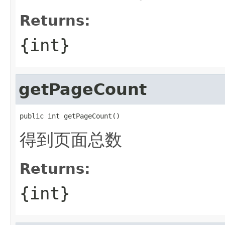
Returns:
{int}
getPageCount
public int getPageCount()
得到页面总数
Returns:
{int}