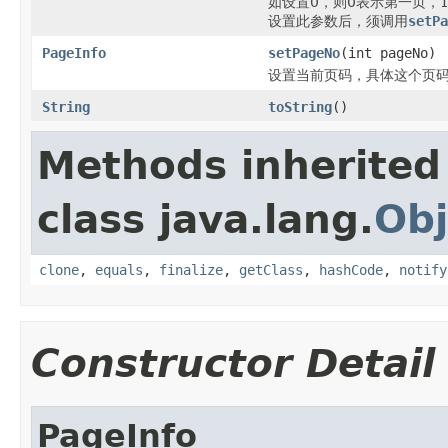
如设置0，则0表示第一页，
设置此参数后，须调用
setPa
PageInfo
setPageNo
(int pageNo)
设置当前页码，具体这个页
String
toString
()
Methods inherited
class java.lang.
Obj
clone
,
equals
,
finalize
,
getClass
,
hashCode
,
notify
Constructor Detail
PageInfo