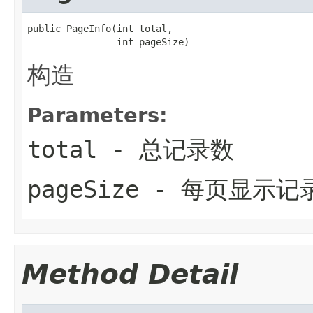
public PageInfo(int total,

                int pageSize)
构造
Parameters:
total
- 总记录数
pageSize
- 每页显示记
Method Detail