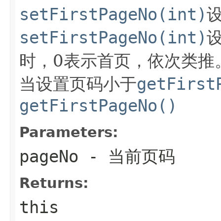
setFirstPageNo(int)
setFirstPageNo(int)
时，0表示首页，依次类推
当设置页码小于
getFirst
getFirstPageNo()
Parameters:
pageNo
- 当前页码
Returns:
this