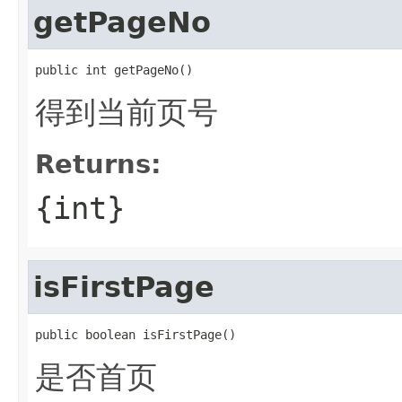
getPageNo
public int getPageNo()
得到当前页号
Returns:
{int}
isFirstPage
public boolean isFirstPage()
是否首页