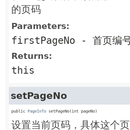
的页码
Parameters:
firstPageNo
- 首页编
Returns:
this
setPageNo
public 
PageInfo
 setPageNo(int pageNo)
设置当前页码，具体这个页