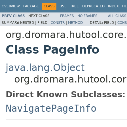
OVERVIEW
PACKAGE
CLASS
USE
TREE
DEPRECATED
INDEX
HE
PREV CLASS
NEXT CLASS
FRAMES
NO FRAMES
ALL CLASS
SUMMARY:
NESTED |
FIELD |
CONSTR
|
METHOD
DETAIL:
FIELD |
CONS
org.dromara.hutool.core
Class PageInfo
java.lang.Object
org.dromara.hutool.cor
Direct Known Subclasses:
NavigatePageInfo