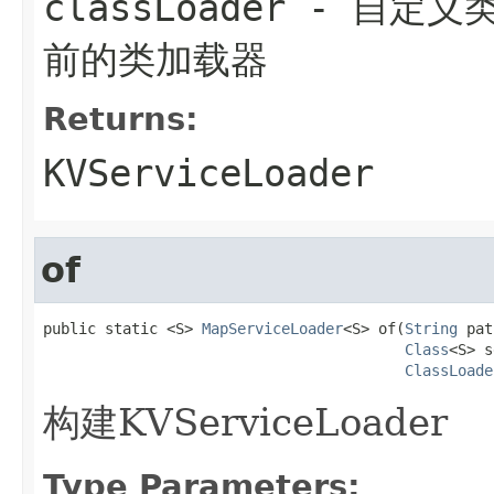
classLoader
- 自定义
前的类加载器
Returns:
KVServiceLoader
of
public static <S> 
MapServiceLoader
<S> of(
String
 pat
Class
<S> s
ClassLoade
构建KVServiceLoader
Type Parameters: