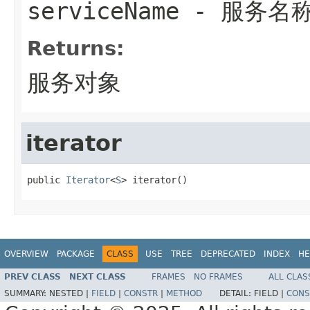
serviceName
- 服务名
Returns:
服务对象
iterator
public 
Iterator
<
S
> iterator()
OVERVIEW
PACKAGE
CLASS
USE
TREE
DEPRECATED
INDEX
HE
PREV CLASS
NEXT CLASS
FRAMES
NO FRAMES
ALL CLAS
SUMMARY:
NESTED |
FIELD
|
CONSTR
|
METHOD
DETAIL:
FIELD |
CONS