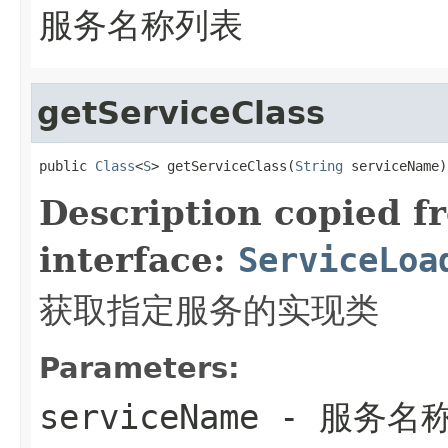
服务名称列表
getServiceClass
public 
Class
<
S
> getServiceClass(
String
 serviceName)
Description copied f
interface:
ServiceLoa
获取指定服务的实现类
Parameters:
serviceName
- 服务名