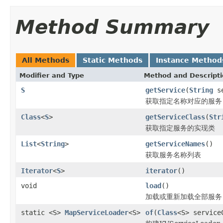
Method Summary
All Methods
Static Methods
Instance Method
Modifier and Type
Method and Descript
S
getService
(
String
se
获取指定名称对应的服务
Class
<
S
>
getServiceClass
(
Str
获取指定服务的实现类
List
<
String
>
getServiceNames
()
获取服务名称列表
Iterator
<
S
>
iterator
()
void
load
()
加载或重新加载全部服务
static <S>
MapServiceLoader
<S>
of
(
Class
<S> service