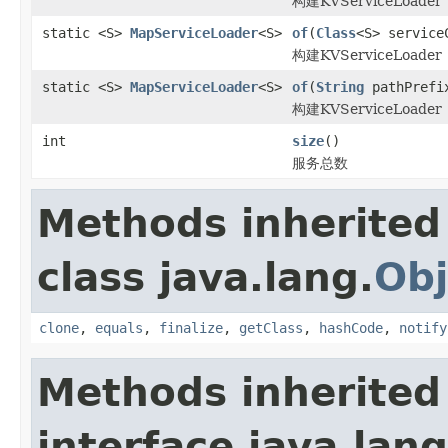
构建KVServiceLoader
static <S>
MapServiceLoader
<S>
of
(
Class
<S> servic
构建KVServiceLoader
static <S>
MapServiceLoader
<S>
of
(
String
pathPref
构建KVServiceLoader
int
size
()
服务总数
Methods inherited
class java.lang.
Obj
clone
,
equals
,
finalize
,
getClass
,
hashCode
,
notify
Methods inherited
interface java.lang