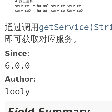
     # 我是注释

     service1 = hutool.service.Service1

     service2 = hutool.service.Service2

通过调用
getService(Str
即可获取对应服务。
Since:
6.0.0
Author:
looly
Field Summary