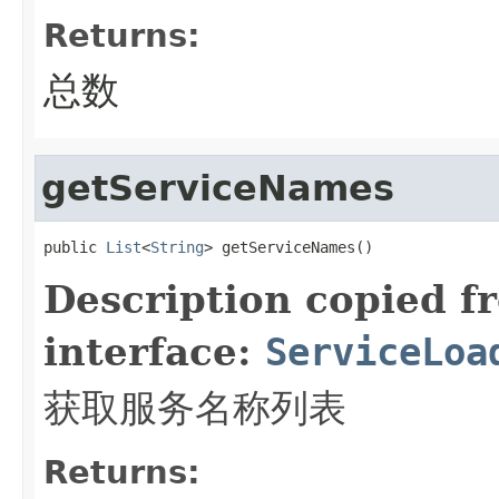
Returns:
总数
getServiceNames
public 
List
<
String
> getServiceNames()
Description copied f
interface:
ServiceLoa
获取服务名称列表
Returns: