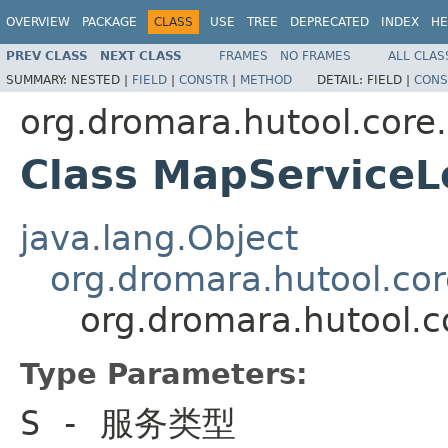
OVERVIEW
PACKAGE
CLASS
USE
TREE
DEPRECATED
INDEX
HE
PREV CLASS
NEXT CLASS
FRAMES
NO FRAMES
ALL CLAS
SUMMARY:
NESTED |
FIELD
|
CONSTR
|
METHOD
DETAIL:
FIELD |
CONS
org.dromara.hutool.core.
Class MapService
java.lang.Object
org.dromara.hutool.cor
org.dromara.hutool.
Type Parameters:
S
- 服务类型