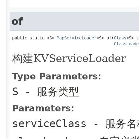
of
public static <S> 
MapServiceLoader
<S> of(
Class
<S> s
ClassLoade
构建KVServiceLoader
Type Parameters:
S
- 服务类型
Parameters:
serviceClass
- 服务名