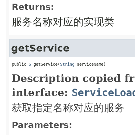
Returns:
服务名称对应的实现类
getService
public 
S
 getService(
String
 serviceName)
Description copied f
interface:
ServiceLoa
获取指定名称对应的服务
Parameters: