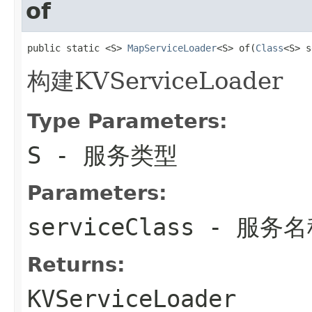
of
public static <S> 
MapServiceLoader
<S> of(
Class
<S> s
构建KVServiceLoader
Type Parameters:
S
- 服务类型
Parameters:
serviceClass
- 服务名
Returns:
KVServiceLoader