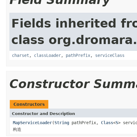
Fields inherited f
class org.dromara.
charset
,
classLoader
,
pathPrefix
,
serviceClass
Constructor Summ
Constructors
Constructor and Description
MapServiceLoader
(
String
pathPrefix,
Class
<
S
> servi
构造