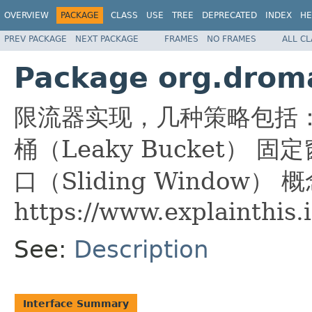
OVERVIEW
PACKAGE
CLASS
USE
TREE
DEPRECATED
INDEX
HE
PREV PACKAGE
NEXT PACKAGE
FRAMES
NO FRAMES
ALL C
Package org.droma
限流器实现，几种策略包括： 令
桶（Leaky Bucket） 固
口（Sliding Window） 
https://www.explainthis.
See:
Description
Interface Summary