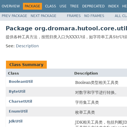
OVERVIEW
PACKAGE
CLASS
USE
TREE
DEPRECATED
INDEX
HE
PREV PACKAGE
NEXT PACKAGE
FRAMES
NO FRAMES
ALL C
Package org.dromara.hutool.core.uti
提供各种工具方法，按照归类入口为XXXUtil，如字符串工具StrUti
See:
Description
Class Summary
Class
Description
BooleanUtil
Boolean类型相关工具类
ByteUtil
对数字和字节进行转换。
CharsetUtil
字符集工具类
EnumUtil
枚举工具类
JdkUtil
JDK相关工具类，包括判断J