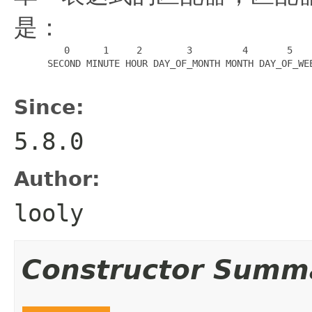
是：
         0      1     2        3         4       5    
      SECOND MINUTE HOUR DAY_OF_MONTH MONTH DAY_OF_WEE
Since:
5.8.0
Author:
looly
Constructor Summ