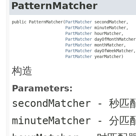
PatternMatcher
public PatternMatcher(
PartMatcher
 secondMatcher,

PartMatcher
 minuteMatcher,

PartMatcher
 hourMatcher,

PartMatcher
 dayOfMonthMatcher,
PartMatcher
 monthMatcher,

PartMatcher
 dayOfWeekMatcher,

PartMatcher
 yearMatcher)
构造
Parameters:
secondMatcher
- 秒匹
minuteMatcher
- 分匹