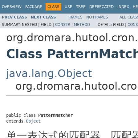
OVERVIEW
PACKAGE
CLASS
USE
TREE
DEPRECATED
INDEX
HE
PREV CLASS
NEXT CLASS
FRAMES
NO FRAMES
ALL CLAS
SUMMARY:
NESTED |
FIELD |
CONSTR
|
METHOD
DETAIL:
FIELD |
CONS
org.dromara.hutool.cron
Class PatternMatc
java.lang.Object
org.dromara.hutool.cro
public class 
PatternMatcher
extends 
Object
单一表达式的匹配器，匹配