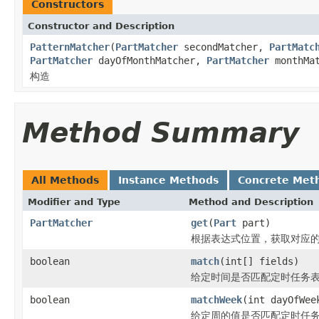
Constructors
Constructor and Description
PatternMatcher
(
PartMatcher
secondMatcher,
PartMatc
PartMatcher
dayOfMonthMatcher,
PartMatcher
monthMa
构造
Method Summary
All Methods
Instance Methods
Concrete Met
Modifier and Type
Method and Description
PartMatcher
get
(
Part
part)
根据表达式位置，获取对应
boolean
match
(int[] fields)
给定时间是否匹配定时任务
boolean
matchWeek
(int dayOfWee
给定周的值是否匹配定时任