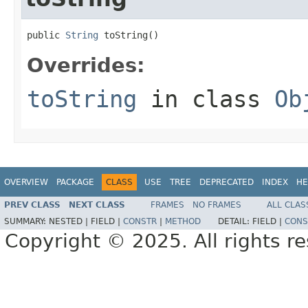
public 
String
 toString()
Overrides:
toString
in class
Ob
OVERVIEW
PACKAGE
CLASS
USE
TREE
DEPRECATED
INDEX
HE
PREV CLASS
NEXT CLASS
FRAMES
NO FRAMES
ALL CLAS
SUMMARY:
NESTED |
FIELD |
CONSTR
|
METHOD
DETAIL:
FIELD |
CONS
Copyright © 2025. All rights r