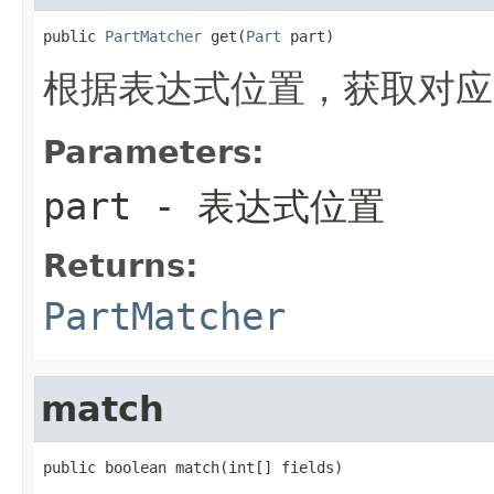
public 
PartMatcher
 get(
Part
 part)
根据表达式位置，获取对应
Parameters:
part
- 表达式位置
Returns:
PartMatcher
match
public boolean match(int[] fields)