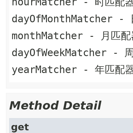
hourMatcher
- 时匹配
dayOfMonthMatcher
- 
monthMatcher
- 月匹配
dayOfWeekMatcher
- 
yearMatcher
- 年匹配
Method Detail
get