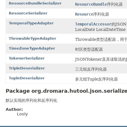
ResourceBundleSerializer
ResourceBundle
序列化器
ResourceSerializer
Resource
序列化器
TemporalTypeAdapter
TemporalAccessor
的JSO
LocalDate LocalDateTime
ThrowableTypeAdapter
Throwable类型适配器，用
TimeZoneTypeAdapter
时区类型适配器
TokenerSerializer
JSONTokener及其读取流
TripleDeserializer
三元组反序列化器
TupleDeserializer
多元组Tuple反序列化器
Package org.dromara.hutool.json.serialize
默认实现的序列化和反序列化
Author:
Looly