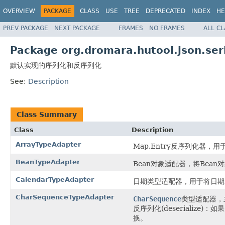
OVERVIEW
PACKAGE
CLASS
USE
TREE
DEPRECATED
INDEX
HE
PREV PACKAGE
NEXT PACKAGE
FRAMES
NO FRAMES
ALL C
Package org.dromara.hutool.json.seri
默认实现的序列化和反序列化
See:
Description
Class Summary
Class
Description
ArrayTypeAdapter
Map.Entry反序列化器，用
BeanTypeAdapter
Bean对象适配器，将Bean对
CalendarTypeAdapter
日期类型适配器，用于将日期
CharSequenceTypeAdapter
CharSequence
类型适配器，主
反序列化(deserialize
换。