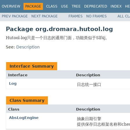
OVERVIEW
PACKAGE
CLASS
USE
TREE
DEPRECATED
INDEX
HE
PREV PACKAGE
NEXT PACKAGE
FRAMES
NO FRAMES
ALL C
Package org.dromara.hutool.log
Hutool-log只是一个日志的通用门面，功能类似于Slf4j。
See:
Description
Interface Summary
Interface
Description
Log
日志统一接口
Class Summary
Class
Description
AbsLogEngine
抽象日期引擎
提供保存日志框架名称和check