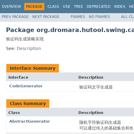
OVERVIEW
PACKAGE
CLASS
USE
TREE
DEPRECATED
INDEX
HE
PREV PACKAGE
NEXT PACKAGE
FRAMES
NO FRAMES
ALL C
Package org.dromara.hutool.swing.c
验证码生成策略实现
See:
Description
Interface Summary
Interface
Description
CodeGenerator
验证码文字生成器
Class Summary
Class
Description
AbstractGenerator
随机字符验证码生成器
可以通过传入的基础集合和长