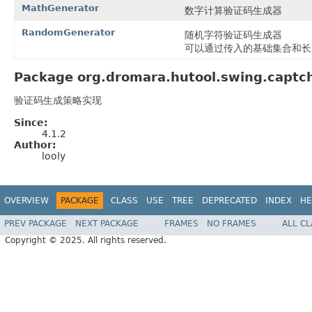
MathGenerator
数字计算验证码生成器
RandomGenerator
随机字符验证码生成器
可以通过传入的基础集合和长
Package org.dromara.hutool.swing.captch
验证码生成策略实现
Since:
4.1.2
Author:
looly
OVERVIEW
PACKAGE
CLASS
USE
TREE
DEPRECATED
INDEX
HE
PREV PACKAGE
NEXT PACKAGE
FRAMES
NO FRAMES
ALL C
Copyright © 2025. All rights reserved.