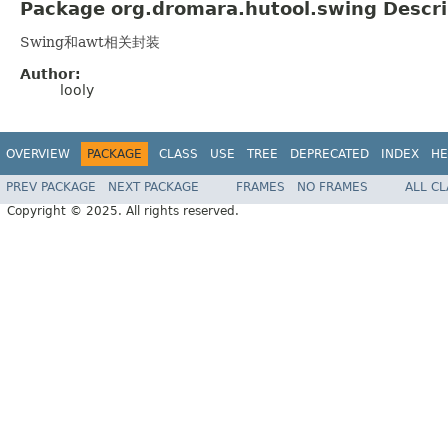
Package org.dromara.hutool.swing Descri
Swing和awt相关封装
Author:
looly
OVERVIEW
PACKAGE
CLASS
USE
TREE
DEPRECATED
INDEX
HE
PREV PACKAGE
NEXT PACKAGE
FRAMES
NO FRAMES
ALL C
Copyright © 2025. All rights reserved.