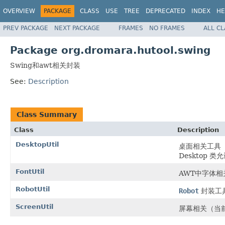
OVERVIEW
PACKAGE
CLASS
USE
TREE
DEPRECATED
INDEX
HE
PREV PACKAGE
NEXT PACKAGE
FRAMES
NO FRAMES
ALL C
Package org.dromara.hutool.swing
Swing和awt相关封装
See:
Description
Class Summary
Class
Description
DesktopUtil
桌面相关工具
Desktop 
FontUtil
AWT中字体相
RobotUtil
Robot
封装工
ScreenUtil
屏幕相关（当