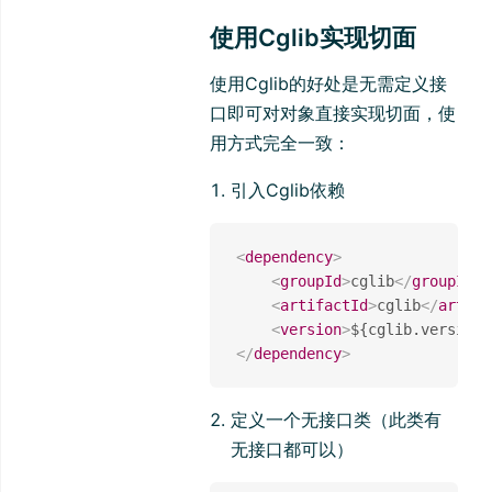
使用Cglib实现切面
使用Cglib的好处是无需定义接
口即可对对象直接实现切面，使
用方式完全一致：
引入Cglib依赖
<
dependency
>
<
groupId
>
cglib
</
groupId
>
<
artifactId
>
cglib
</
artifa
<
version
>
${cglib.version}
</
dependency
>
定义一个无接口类（此类有
无接口都可以）