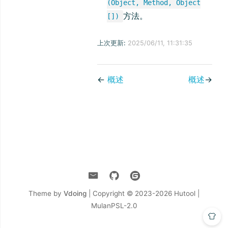
(Object, Method, Object
方法。
[])
上次更新:
2025/06/11, 11:31:35
←
概述
概述
→
Theme by
Vdoing
| Copyright © 2023-2026
Hutool |
MulanPSL-2.0