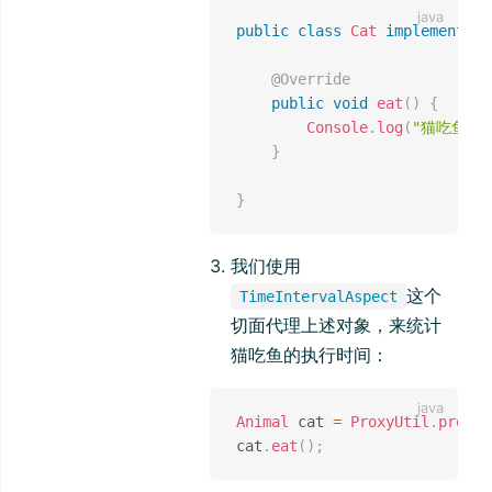
public
class
Cat
implements
A
@Override
public
void
eat
(
)
{
Console
.
log
(
"猫吃鱼"
)
}
}
我们使用
这个
TimeIntervalAspect
切面代理上述对象，来统计
猫吃鱼的执行时间：
Animal
 cat 
=
ProxyUtil
.
proxy
(
cat
.
eat
(
)
;