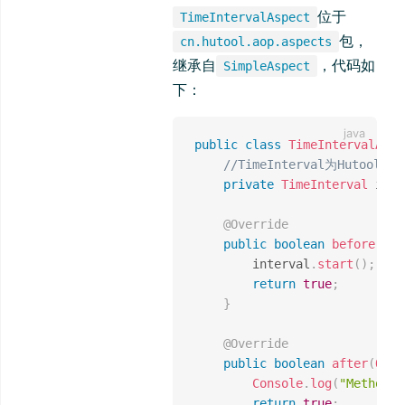
位于
TimeIntervalAspect
包，
cn.hutool.aop.aspects
继承自
，代码如
SimpleAspect
下：
public
class
TimeIntervalAspe
//TimeInterval为Hutoo
private
TimeInterval
 inte
@Override
public
boolean
before
(
Obj
		interval
.
start
(
)
;
return
true
;
}
@Override
public
boolean
after
(
Obje
Console
.
log
(
"Method [
return
true
;