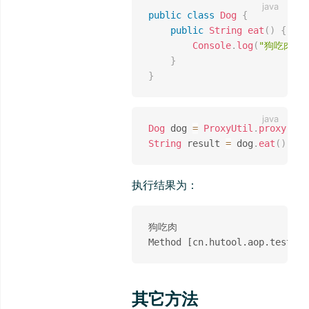
public
class
Dog
{
public
String
eat
(
)
{
Console
.
log
(
"狗吃肉"
)
}
}
Dog
 dog 
=
ProxyUtil
.
proxy
(
new
String
 result 
=
 dog
.
eat
(
)
;
执行结果为：
狗吃肉

其它方法