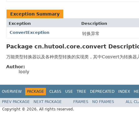
Exception Summary
Exception
Description
ConvertException
转换异常
Package cn.hutool.core.convert Descripti
万能类型转换器以及各种类型转换的实现类，其中Convert为转换器入口
Author:
looly
OVERVIEW
PACKAGE
CLASS
USE
TREE
DEPRECATED
INDEX
HE
PREV PACKAGE
NEXT PACKAGE
FRAMES
NO FRAMES
ALL C
Copyright © 2026. All rights reserved.