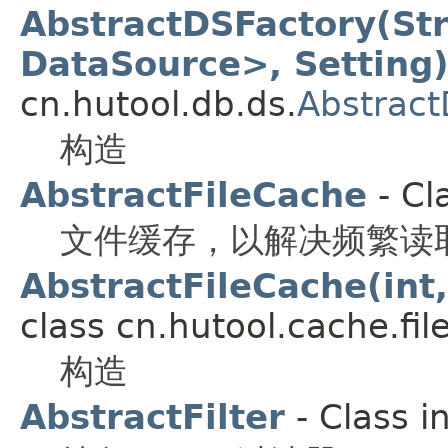
AbstractDSFactory(Str
DataSource>, Setting
cn.hutool.db.ds.
Abstract
构造
AbstractFileCache
- Cl
文件缓存，以解决频繁读
AbstractFileCache(int,
class cn.hutool.cache.file
构造
AbstractFilter
- Class i