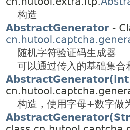
cn.hutool.extra.ftp.
Abstr
构造
AbstractGenerator
- Cl
cn.hutool.captcha.gener
随机字符验证码生成器
可以通过传入的基础集合
AbstractGenerator(int
cn.hutool.captcha.genera
构造，使用字母+数字做
AbstractGenerator(Stri
class cn.hutool.captcha.