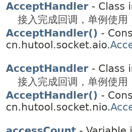
AcceptHandler
- Class 
接入完成回调，单例使用
AcceptHandler()
- Cons
cn.hutool.socket.aio.
Acc
AcceptHandler
- Class 
接入完成回调，单例使用
AcceptHandler()
- Cons
cn.hutool.socket.nio.
Acc
accessCount
- Variable 