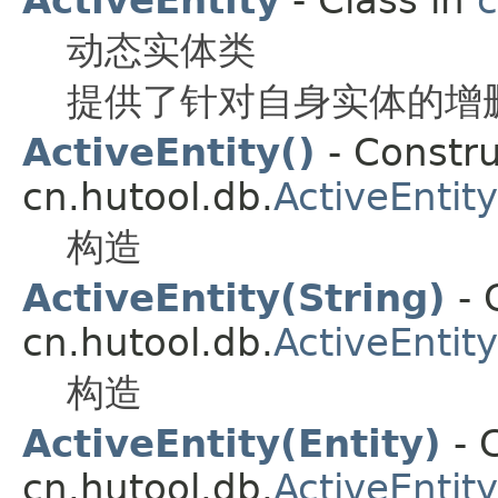
动态实体类
提供了针对自身实体的增
ActiveEntity()
- Constru
cn.hutool.db.
ActiveEntity
构造
ActiveEntity(String)
- 
cn.hutool.db.
ActiveEntity
构造
ActiveEntity(Entity)
- C
cn.hutool.db.
ActiveEntity