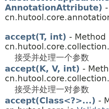
AnnotationAttribute)
-
cn.hutool.core.annotatio
accept(T, int)
- Method i
cn.hutool.core.collection
接受并处理一个参数
accept(K, V, int)
- Meth
cn.hutool.core.collection
接受并处理一对参数
accept(Class<?>...)
- M