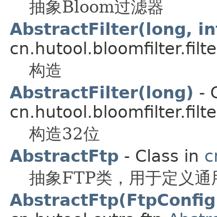
抽象Bloom过滤器
AbstractFilter(long, in
cn.hutool.bloomfilter.filte
构造
AbstractFilter(long)
- 
cn.hutool.bloomfilter.filte
构造32位
AbstractFtp
- Class in
c
抽象FTP类，用于定义通
AbstractFtp(FtpConfig