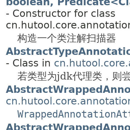
boolean, Predicate<C
- Constructor for class
cn.hutool.core.annotatio
构造一个类注解扫描器
AbstractTypeAnnotati
- Class in
cn.hutool.core
若类型为jdk代理类，则
AbstractWrappedAnnot
cn.hutool.core.annotatio
WrappedAnnotationAt
AbstractWrappedAnnot