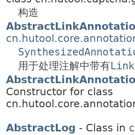
构造
AbstractLinkAnnotati
cn.hutool.core.annotatio
SynthesizedAnnotati
用于处理注解中带有
Link
AbstractLinkAnnotati
Constructor for class
cn.hutool.core.annotatio
AbstractLog
- Class in
c