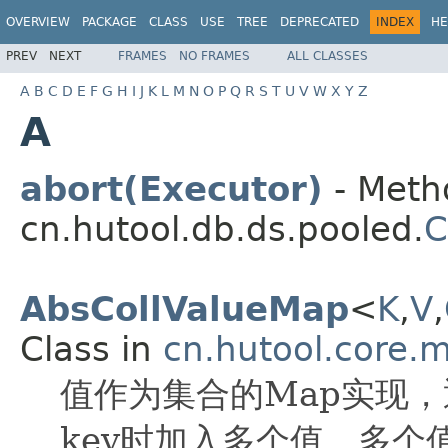
OVERVIEW
PACKAGE
CLASS
USE
TREE
DEPRECATED
INDEX
HE
PREV
NEXT
FRAMES
NO FRAMES
ALL CLASSES
A
B
C
D
E
F
G
H
I
J
K
L
M
N
O
P
Q
R
S
T
U
V
W
X
Y
Z
A
abort(Executor)
- Metho
cn.hutool.db.ds.pooled.
C
AbsCollValueMap
<
K
,
V
,
Class in
cn.hutool.core.
值作为集合的Map实现，通
key时加入多个值，多个