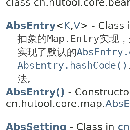
class cn.hutool.core.bean
AbsEntry
<
K
,
V
> - Class 
抽象的
Map.Entry
实现，
实现了默认的
AbsEntry.
AbsEntry.hashCode()
法。
AbsEntry()
- Constructor
cn.hutool.core.map.
AbsE
AbsSetting
- Class in
cn