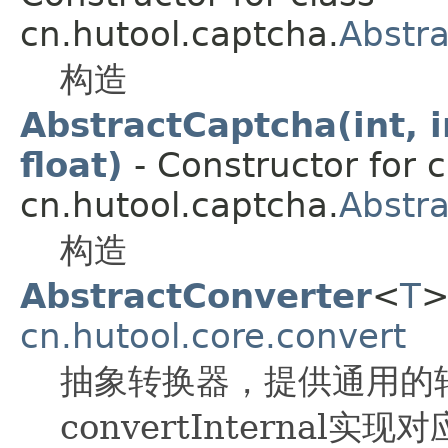
cn.hutool.captcha.
Abstr
构造
AbstractCaptcha(int, i
float)
- Constructor for c
cn.hutool.captcha.
Abstr
构造
AbstractConverter
<
T
>
cn.hutool.core.convert
抽象转换器，提供通用的
convertInternal