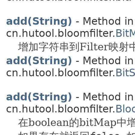
add(String)
- Method in
cn.hutool.bloomfilter.
Bit
增加字符串到Filter映射
add(String)
- Method in
cn.hutool.bloomfilter.
Bit
add(String)
- Method in
cn.hutool.bloomfilter.
Blo
在boolean的bitMa