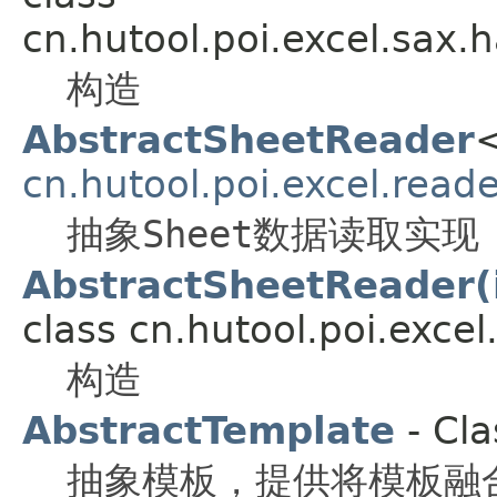
cn.hutool.poi.excel.sax.h
构造
AbstractSheetReader
cn.hutool.poi.excel.reade
抽象
Sheet
数据读取实现
AbstractSheetReader(i
class cn.hutool.poi.excel
构造
AbstractTemplate
- Cla
抽象模板，提供将模板融