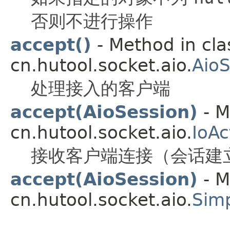
否则不进行操作
accept()
- Method in cla
cn.hutool.socket.aio.
AioS
处理接入的客户端
accept(AioSession)
- M
cn.hutool.socket.aio.
IoAc
接收客户端连接（会话建
accept(AioSession)
- M
cn.hutool.socket.aio.
Simp