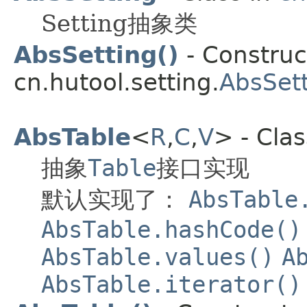
Setting抽象类
AbsSetting()
- Construct
cn.hutool.setting.
AbsSet
AbsTable
<
R
,
C
,
V
> - Cla
抽象
Table
接口实现
默认实现了：
AbsTable
AbsTable.hashCode()
AbsTable.values()
A
AbsTable.iterator()