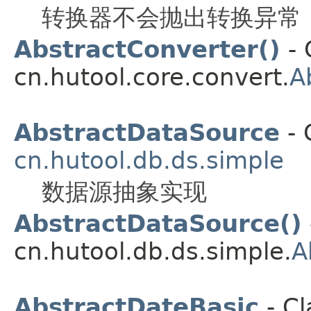
转换器不会抛出转换异常
AbstractConverter()
- 
cn.hutool.core.convert.
A
AbstractDataSource
- 
cn.hutool.db.ds.simple
数据源抽象实现
AbstractDataSource()
cn.hutool.db.ds.simple.
A
AbstractDateBasic
- Cl