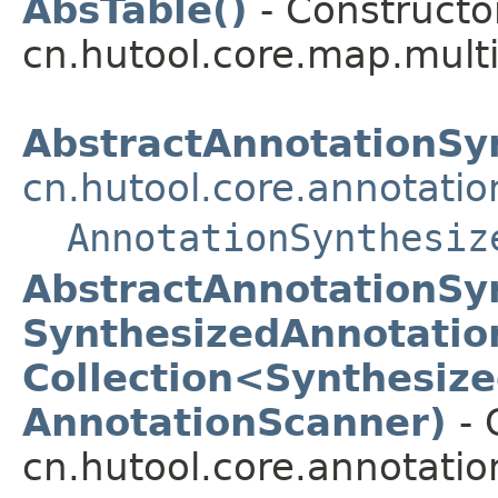
AbsTable()
- Constructor
cn.hutool.core.map.multi
AbstractAnnotationSy
cn.hutool.core.annotatio
AnnotationSynthesiz
AbstractAnnotationSyn
SynthesizedAnnotation
Collection<Synthesiz
AnnotationScanner)
- 
cn.hutool.core.annotatio