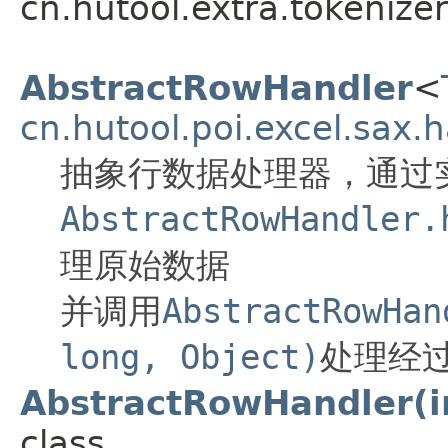
cn.hutool.extra.tokenizer
AbstractRowHandler
<
cn.hutool.poi.excel.sax.
抽象行数据处理器，通过
AbstractRowHandler.
理原始数据
并调用
AbstractRowHan
long, Object)
处理经
AbstractRowHandler(in
class