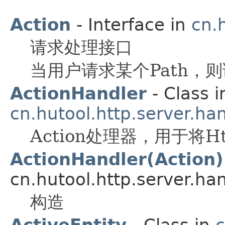
Action
- Interface in
cn.
请求处理接口
当用户请求某个Path，则调
ActionHandler
- Class i
cn.hutool.http.server.ha
Action处理器，用于将Ht
ActionHandler(Action)
cn.hutool.http.server.han
构造
ActiveEntity
- Class in
c