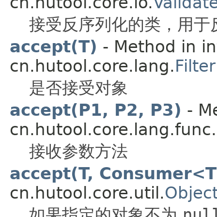
cn.hutool.core.io.
Validat
接受反序列化的类，用于
accept(T)
- Method in in
cn.hutool.core.lang.
Filter
是否接受对象
accept(P1, P2, P3)
- Me
cn.hutool.core.lang.func.
接收参数方法
accept(T, Consumer<
cn.hutool.core.util.
Object
如果指定的对象不为
nul