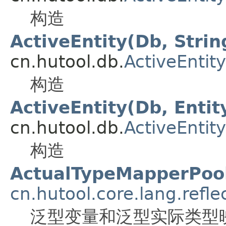
构造
ActiveEntity(Db, Strin
cn.hutool.db.
ActiveEntity
构造
ActiveEntity(Db, Entit
cn.hutool.db.
ActiveEntity
构造
ActualTypeMapperPoo
cn.hutool.core.lang.refle
泛型变量和泛型实际类型