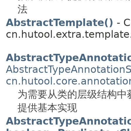
法
AbstractTemplate()
- C
cn.hutool.extra.template
AbstractTypeAnnotati
AbstractTypeAnnotation
cn.hutool.core.annotati
为需要从类的层级结构中
提供基本实现
AbstractTypeAnnotati