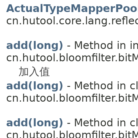
ActualTypeMapperPool
cn.hutool.core.lang.reflec
add(long)
- Method in i
cn.hutool.bloomfilter.bit
加入值
add(long)
- Method in c
cn.hutool.bloomfilter.bit
add(long)
- Method in c
cn.hutool.bloomfilter.bit