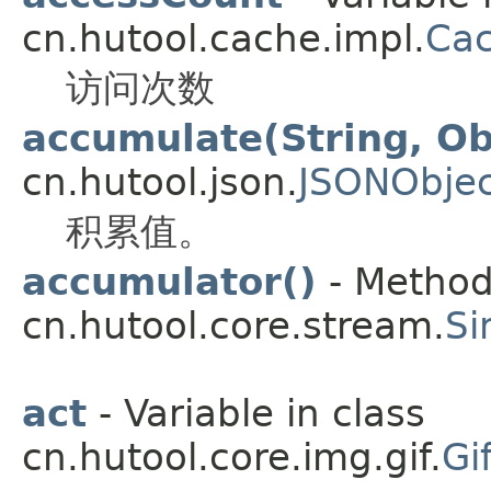
cn.hutool.cache.impl.
Ca
访问次数
accumulate(String, Ob
cn.hutool.json.
JSONObjec
积累值。
accumulator()
- Method 
cn.hutool.core.stream.
Si
act
- Variable in class
cn.hutool.core.img.gif.
Gi