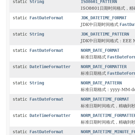
static
String
ISO8601_PATTERN
ISO8601日期时间格式，精确到
static
FastDateFormat
JDK_DATETIME_FORMAT
JDK中日期时间格式
FastDa
static
String
JDK_DATETIME_PATTERN
JDK中日期时间格式：EEE MMM
static
FastDateFormat
NORM_DATE_FORMAT
标准日期格式
FastDateFor
static
DateTimeFormatter
NORM_DATE_FORMATTER
标准日期格式
FastDateFor
static
String
NORM_DATE_PATTERN
标准日期格式：yyyy-MM-d
static
FastDateFormat
NORM_DATETIME_FORMAT
标准日期时间格式，精确到
static
DateTimeFormatter
NORM_DATETIME_FORMATTE
标准日期时间格式，精确到
static
FastDateFormat
NORM_DATETIME_MINUTE_F