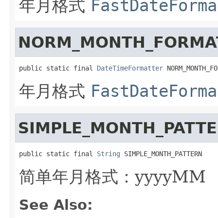
年月格式
FastDateForma
NORM_MONTH_FORMA
public static final 
DateTimeFormatter
 NORM_MONTH_FO
年月格式
FastDateForma
SIMPLE_MONTH_PATT
public static final 
String
 SIMPLE_MONTH_PATTERN
简单年月格式：yyyyMM
See Also: