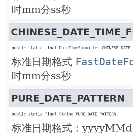
时mm分ss秒
CHINESE_DATE_TIME_
public static final 
DateTimeFormatter
 CHINESE_DATE_
标准日期格式
FastDateF
时mm分ss秒
PURE_DATE_PATTERN
public static final 
String
 PURE_DATE_PATTERN
标准日期格式：yyyyMMd