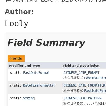
Author:
Looly
Field Summary
Fields
Modifier and Type
Field and Description
static
FastDateFormat
CHINESE_DATE_FORMAT
标准日期格式
FastDateFor
static
DateTimeFormatter
CHINESE_DATE_FORMATTER
标准日期格式
FastDateFor
static
String
CHINESE_DATE_PATTERN
标准日期格式：yyyy年MM