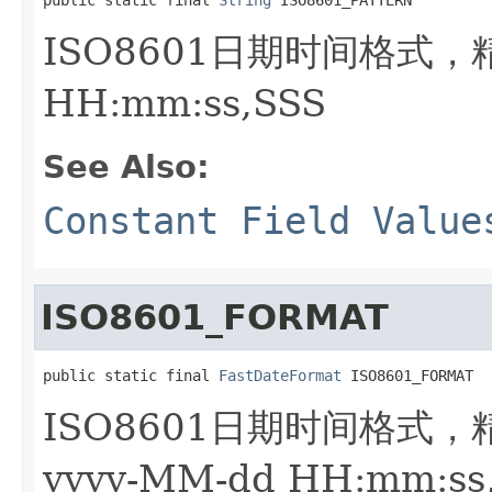
ISO8601日期时间格式，精
HH:mm:ss,SSS
See Also:
Constant Field Value
ISO8601_FORMAT
public static final 
FastDateFormat
 ISO8601_FORMAT
ISO8601日期时间格式
yyyy-MM-dd HH:mm:ss