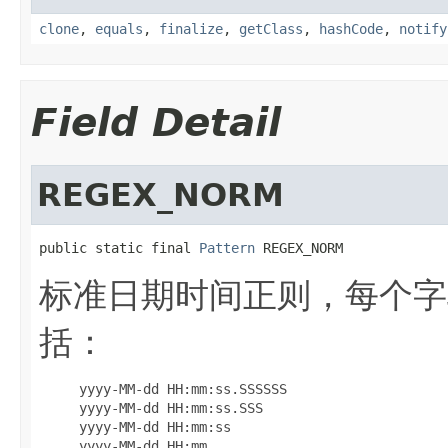
clone
,
equals
,
finalize
,
getClass
,
hashCode
,
notify
Field Detail
REGEX_NORM
public static final 
Pattern
 REGEX_NORM
标准日期时间正则，每个字
括：
     yyyy-MM-dd HH:mm:ss.SSSSSS

     yyyy-MM-dd HH:mm:ss.SSS

     yyyy-MM-dd HH:mm:ss

     yyyy-MM-dd HH:mm
