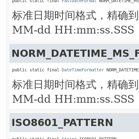
public static final 
FastDateFormat
 NORM_DATETIME_MS
标准日期时间格式，精确
MM-dd HH:mm:ss.SSS
NORM_DATETIME_MS_
public static final 
DateTimeFormatter
 NORM_DATETIME
标准日期时间格式，精确
MM-dd HH:mm:ss.SSS
ISO8601_PATTERN
public static final 
String
 ISO8601_PATTERN