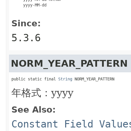
     yyyy-MM-dd

Since:
5.3.6
NORM_YEAR_PATTERN
public static final 
String
 NORM_YEAR_PATTERN
年格式：yyyy
See Also:
Constant Field Value