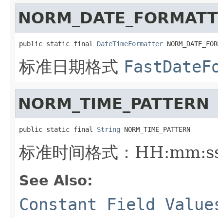
NORM_DATE_FORMATT
public static final 
DateTimeFormatter
 NORM_DATE_FOR
标准日期格式
FastDateF
NORM_TIME_PATTERN
public static final 
String
 NORM_TIME_PATTERN
标准时间格式：HH:mm:s
See Also:
Constant Field Value