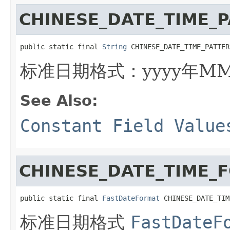
CHINESE_DATE_TIME_
public static final 
String
 CHINESE_DATE_TIME_PATTER
标准日期格式：yyyy年MM
See Also:
Constant Field Value
CHINESE_DATE_TIME_
public static final 
FastDateFormat
 CHINESE_DATE_TIM
标准日期格式
FastDateF