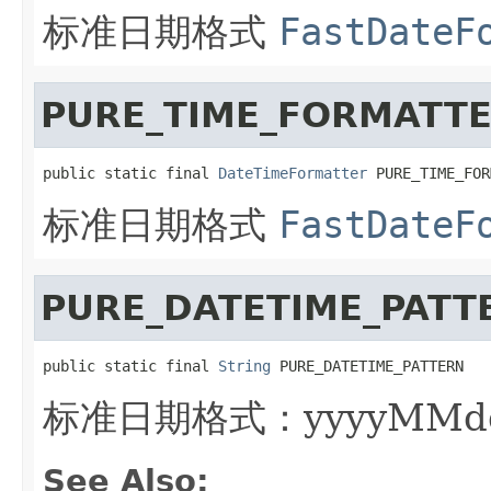
标准日期格式
FastDateF
PURE_TIME_FORMATT
public static final 
DateTimeFormatter
 PURE_TIME_FOR
标准日期格式
FastDateF
PURE_DATETIME_PATT
public static final 
String
 PURE_DATETIME_PATTERN
标准日期格式：yyyyMMd
See Also: