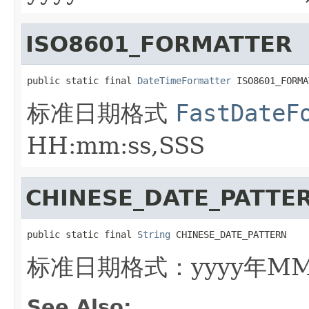
ISO8601_FORMATTER
public static final 
DateTimeFormatter
 ISO8601_FORMA
标准日期格式
FastDateF
HH:mm:ss,SSS
CHINESE_DATE_PATTE
public static final 
String
 CHINESE_DATE_PATTERN
标准日期格式：yyyy年M
See Also: