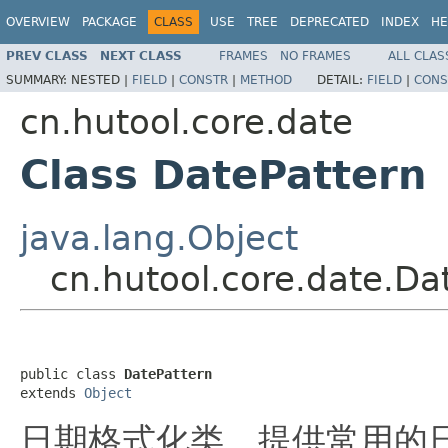
OVERVIEW
PACKAGE
CLASS
USE
TREE
DEPRECATED
INDEX
HE
PREV CLASS
NEXT CLASS
FRAMES
NO FRAMES
ALL CLAS
SUMMARY:
NESTED |
FIELD
|
CONSTR
|
METHOD
DETAIL:
FIELD
|
CONS
cn.hutool.core.date
Class DatePattern
java.lang.Object
cn.hutool.core.date.Da
public class 
DatePattern
extends 
Object
日期格式化类，提供常用的