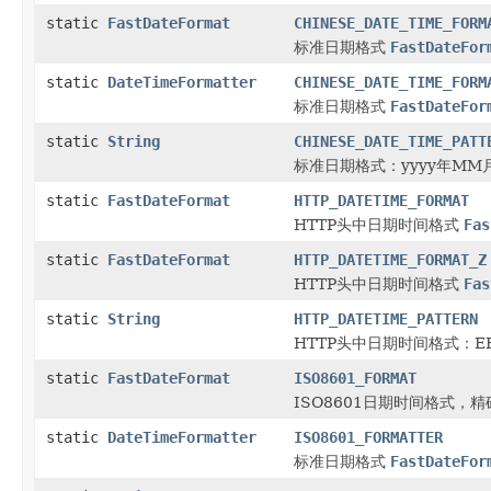
static
FastDateFormat
CHINESE_DATE_TIME_FORM
标准日期格式
FastDateFor
static
DateTimeFormatter
CHINESE_DATE_TIME_FORM
标准日期格式
FastDateFor
static
String
CHINESE_DATE_TIME_PATT
标准日期格式：yyyy年MM月
static
FastDateFormat
HTTP_DATETIME_FORMAT
HTTP头中日期时间格式
Fas
static
FastDateFormat
HTTP_DATETIME_FORMAT_Z
HTTP头中日期时间格式
Fas
static
String
HTTP_DATETIME_PATTERN
HTTP头中日期时间格式：EEE, 
static
FastDateFormat
ISO8601_FORMAT
ISO8601日期时间格式，
static
DateTimeFormatter
ISO8601_FORMATTER
标准日期格式
FastDateFor