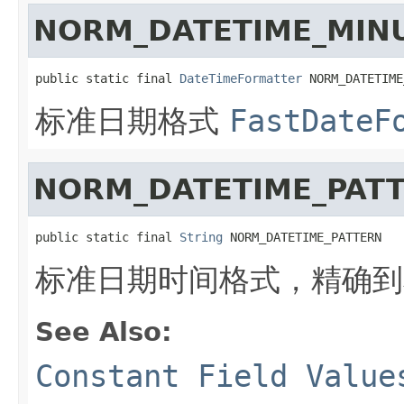
NORM_DATETIME_MIN
public static final 
DateTimeFormatter
 NORM_DATETIME
标准日期格式
FastDateF
NORM_DATETIME_PAT
public static final 
String
 NORM_DATETIME_PATTERN
标准日期时间格式，精确到秒：y
See Also:
Constant Field Value