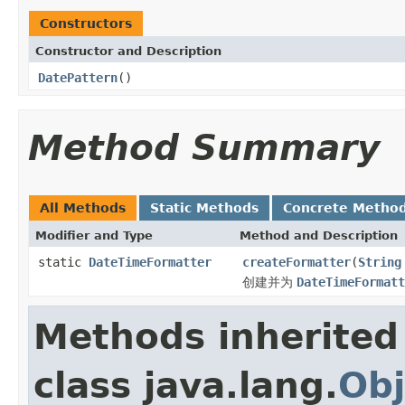
Constructors
Constructor and Description
DatePattern
()
Method Summary
All Methods
Static Methods
Concrete Metho
Modifier and Type
Method and Description
static
DateTimeFormatter
createFormatter
(
String
创建并为
DateTimeFormatt
Methods inherited
class java.lang.
Obj