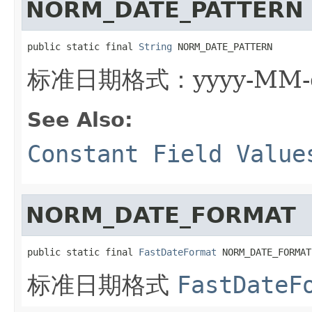
NORM_DATE_PATTERN
public static final 
String
 NORM_DATE_PATTERN
标准日期格式：yyyy-MM-
See Also:
Constant Field Value
NORM_DATE_FORMAT
public static final 
FastDateFormat
 NORM_DATE_FORMAT
标准日期格式
FastDateF