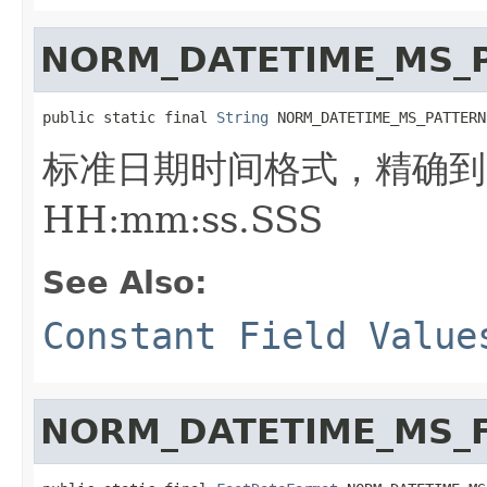
NORM_DATETIME_MS_
public static final 
String
 NORM_DATETIME_MS_PATTERN
标准日期时间格式，精确到毫秒
HH:mm:ss.SSS
See Also:
Constant Field Value
NORM_DATETIME_MS_