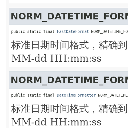
NORM_DATETIME_FOR
public static final 
FastDateFormat
 NORM_DATETIME_FO
标准日期时间格式，精确
MM-dd HH:mm:ss
NORM_DATETIME_FOR
public static final 
DateTimeFormatter
 NORM_DATETIME
标准日期时间格式，精确
MM-dd HH:mm:ss