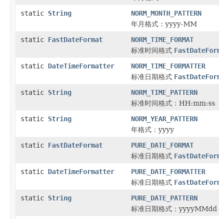
static
String
NORM_MONTH_PATTERN
年月格式：yyyy-MM
static
FastDateFormat
NORM_TIME_FORMAT
标准时间格式
FastDateFor
static
DateTimeFormatter
NORM_TIME_FORMATTER
标准日期格式
FastDateFor
static
String
NORM_TIME_PATTERN
标准时间格式：HH:mm:ss
static
String
NORM_YEAR_PATTERN
年格式：yyyy
static
FastDateFormat
PURE_DATE_FORMAT
标准日期格式
FastDateFor
static
DateTimeFormatter
PURE_DATE_FORMATTER
标准日期格式
FastDateFor
static
String
PURE_DATE_PATTERN
标准日期格式：yyyyMMdd