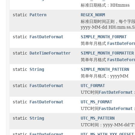
标准日期格式：HHmmss
static
Pattern
REGEX_NORM
标准日期时间正则，每个字段支持
yyyy-MM-dd HH:mm:ss.
static
FastDateFormat
SIMPLE_MONTH_FORMAT
简单年月格式
FastDateFor
static
DateTimeFormatter
SIMPLE_MONTH_FORMATTER
简单年月格式
FastDateFor
static
String
SIMPLE_MONTH_PATTERN
简单年月格式：yyyyMM
static
FastDateFormat
UTC_FORMAT
UTC时间
FastDateFormat
static
FastDateFormat
UTC_MS_FORMAT
UTC时间
FastDateFormat
static
String
UTC_MS_PATTERN
UTC时间：yyyy-MM-dd'T'H
static
FastDateFormat
UTC_MS_WITH_XXX_OFFSET