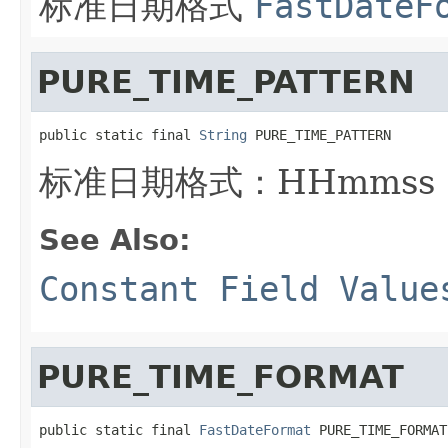
标准日期格式
FastDateF
PURE_TIME_PATTERN
public static final 
String
 PURE_TIME_PATTERN
标准日期格式：HHmmss
See Also:
Constant Field Value
PURE_TIME_FORMAT
public static final 
FastDateFormat
 PURE_TIME_FORMAT