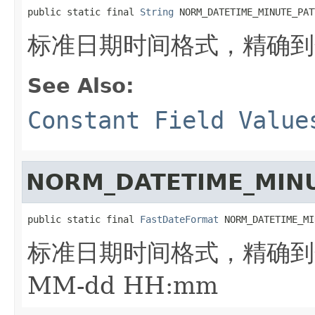
public static final 
String
 NORM_DATETIME_MINUTE_PAT
标准日期时间格式，精确到分：
See Also:
Constant Field Value
NORM_DATETIME_MIN
public static final 
FastDateFormat
 NORM_DATETIME_MI
标准日期时间格式，精确
MM-dd HH:mm