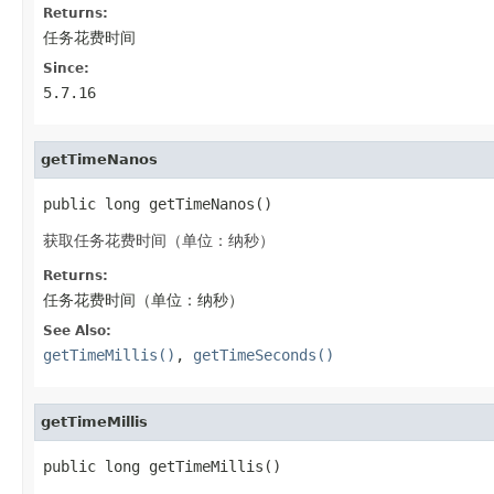
Returns:
任务花费时间
Since:
5.7.16
getTimeNanos
public long getTimeNanos()
获取任务花费时间（单位：纳秒）
Returns:
任务花费时间（单位：纳秒）
See Also:
getTimeMillis()
,
getTimeSeconds()
getTimeMillis
public long getTimeMillis()