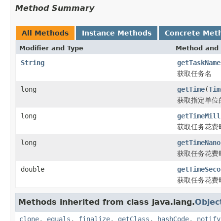
Method Summary
All Methods
Instance Methods
Concrete Met
Modifier and Type
Method and 
String
getTaskName
获取任务名
long
getTime
(
Tim
获取指定单位
long
getTimeMill
获取任务花费
long
getTimeNano
获取任务花费
double
getTimeSeco
获取任务花费
Methods inherited from class java.lang.
Objec
clone
,
equals
,
finalize
,
getClass
,
hashCode
,
notify