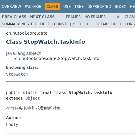
OVERVIEW
PACKAGE
CLASS
USE
TREE
DEPRECATED
INDEX
HE
PREV CLASS
NEXT CLASS
FRAMES
NO FRAMES
ALL CLAS
SUMMARY:
NESTED |
FIELD |
CONSTR |
METHOD
DETAIL:
FIELD |
CONS
cn.hutool.core.date
Class StopWatch.TaskInfo
java.lang.Object
cn.hutool.core.date.StopWatch.TaskInfo
Enclosing class:
StopWatch
public static final class 
StopWatch.TaskInfo
extends 
Object
存放任务名称和花费时间对象
Author:
Looly