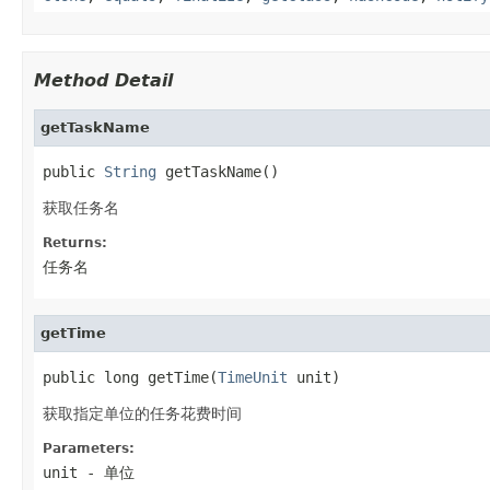
Method Detail
getTaskName
public 
String
 getTaskName()
获取任务名
Returns:
任务名
getTime
public long getTime(
TimeUnit
 unit)
获取指定单位的任务花费时间
Parameters:
unit
- 单位