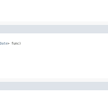
Date
> func)