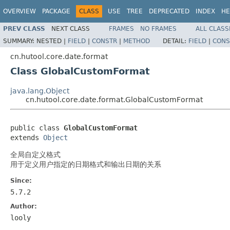
OVERVIEW
PACKAGE
CLASS
USE
TREE
DEPRECATED
INDEX
HE
PREV CLASS
NEXT CLASS
FRAMES
NO FRAMES
ALL CLASS
SUMMARY:
NESTED |
FIELD
|
CONSTR
|
METHOD
DETAIL:
FIELD
|
CONS
cn.hutool.core.date.format
Class GlobalCustomFormat
java.lang.Object
cn.hutool.core.date.format.GlobalCustomFormat
public class 
GlobalCustomFormat
extends 
Object
全局自定义格式
用于定义用户指定的日期格式和输出日期的关系
Since:
5.7.2
Author:
looly