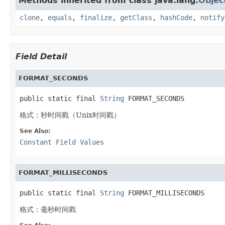
Methods inherited from class java.lang.
Objec
clone
,
equals
,
finalize
,
getClass
,
hashCode
,
notify
Field Detail
FORMAT_SECONDS
public static final 
String
 FORMAT_SECONDS
格式：秒时间戳（Unix时间戳）
See Also:
Constant Field Values
FORMAT_MILLISECONDS
public static final 
String
 FORMAT_MILLISECONDS
格式：毫秒时间戳