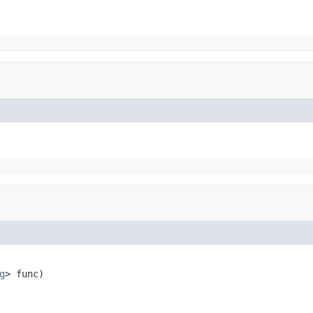
g
> func)