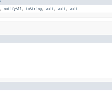
t
,
notifyAll
,
toString
,
wait
,
wait
,
wait