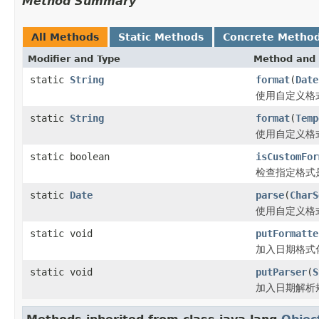
Method Summary
All Methods
Static Methods
Concrete Metho
Modifier and Type
Method and 
static
String
format
(
Date
使用自定义格
static
String
format
(
Temp
使用自定义格
static boolean
isCustomFor
检查指定格式
static
Date
parse
(
CharS
使用自定义格
static void
putFormatte
加入日期格式
static void
putParser
(
S
加入日期解析