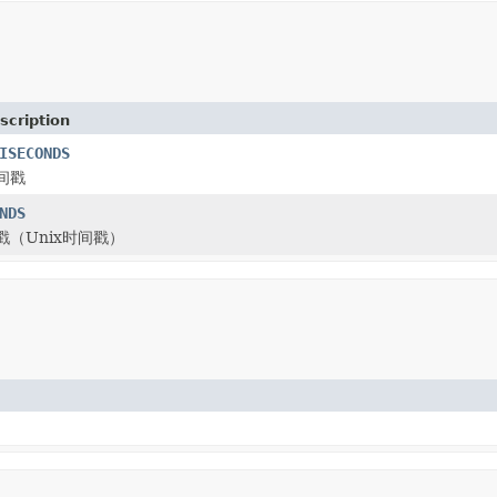
scription
ISECONDS
间戳
NDS
（Unix时间戳）