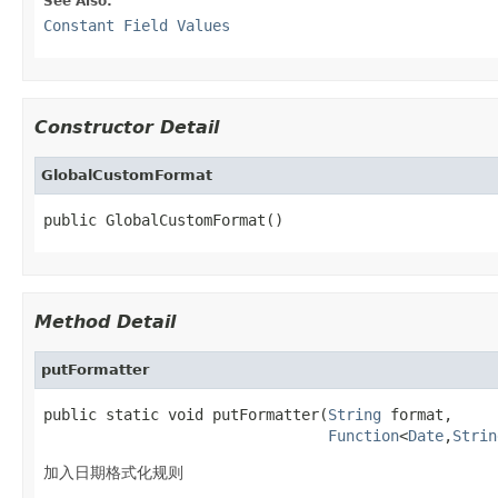
See Also:
Constant Field Values
Constructor Detail
GlobalCustomFormat
public GlobalCustomFormat()
Method Detail
putFormatter
public static void putFormatter(
String
 format,

Function
<
Date
,
Strin
加入日期格式化规则