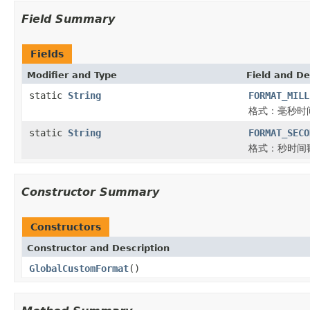
Field Summary
Fields
Modifier and Type
Field and De
static
String
FORMAT_MILL
格式：毫秒时
static
String
FORMAT_SECO
格式：秒时间戳
Constructor Summary
Constructors
Constructor and Description
GlobalCustomFormat
()