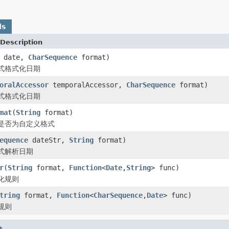
ds
Description
date,
CharSequence
format)
式格式化日期
oralAccessor
temporalAccessor,
CharSequence
format)
式格式化日期
mat
(
String
format)
是否为自定义格式
equence
dateStr,
String
format)
式解析日期
r
(
String
format,
Function
<
Date
,
String
> func)
化规则
tring
format,
Function
<
CharSequence
,
Date
> func)
规则