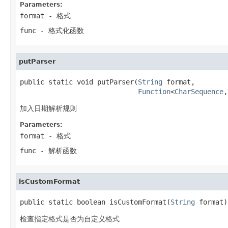
Parameters:
format
- 格式
func
- 格式化函数
putParser
public static void putParser(
String
 format,

Function
<
CharSequence
,
加入日期解析规则
Parameters:
format
- 格式
func
- 解析函数
isCustomFormat
public static boolean isCustomFormat(
String
 format)
检查指定格式是否为自定义格式