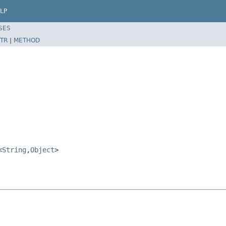
LP
SES
TR
|
METHOD
<
String
,
Object
>