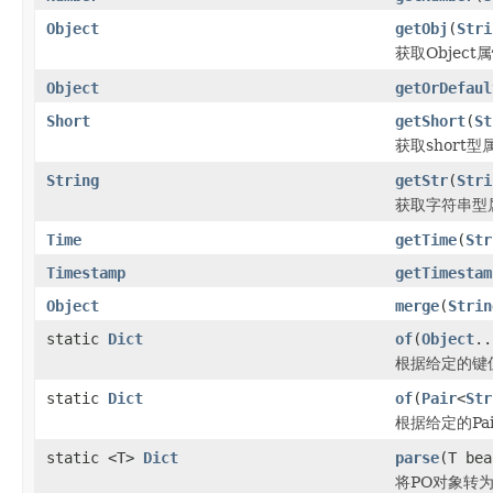
Object
getObj
(
Stri
获取Object
Object
getOrDefaul
Short
getShort
(
St
获取short型
String
getStr
(
Stri
获取字符串型
Time
getTime
(
Str
Timestamp
getTimestam
Object
merge
(
Strin
static
Dict
of
(
Object
..
根据给定的键值对
static
Dict
of
(
Pair
<
Str
根据给定的Pai
static <T>
Dict
parse
(T bea
将PO对象转为D