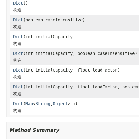
Dict
()
构造
Dict
(boolean caseInsensitive)
构造
Dict
(int initialCapacity)
构造
Dict
(int initialCapacity, boolean caseInsensitive)
构造
Dict
(int initialCapacity, float loadFactor)
构造
Dict
(int initialCapacity, float loadFactor, boolea
构造
Dict
(
Map
<
String
,
Object
> m)
构造
Method Summary