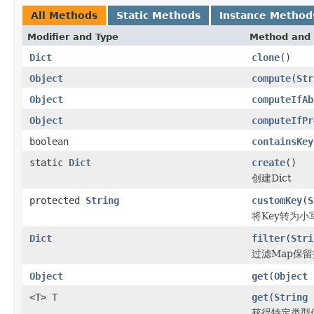
All Methods
Static Methods
Instance Method
Modifier and Type
Method and 
Dict
clone
()
Object
compute
(
Str
Object
computeIfAb
Object
computeIfPr
boolean
containsKey
static
Dict
create
()
创建Dict
protected
String
customKey
(
S
将Key转为小
Dict
filter
(
Stri
过滤Map保
Object
get
(
Object
<T> T
get
(
String
a
获得特定类型