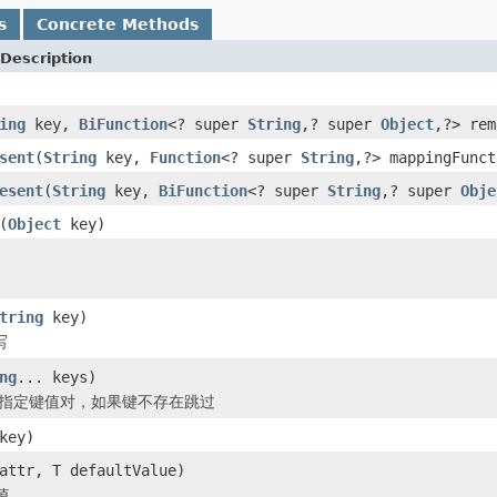
s
Concrete Methods
Description
ing
key,
BiFunction
<? super
String
,? super
Object
,?> rem
sent
(
String
key,
Function
<? super
String
,?> mappingFunct
esent
(
String
key,
BiFunction
<? super
String
,? super
Obje
(
Object
key)
tring
key)
写
ng
... keys)
留指定键值对，如果键不存在跳过
key)
ttr, T defaultValue)
值