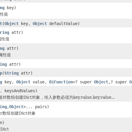
ng
key)
属性值
t
(
Object
key,
Object
defaultValue)
ring
attr)
属性值
ng
attr)
属性值
ing
attr)
p
(
String
attr)
g
key,
Object
value,
BiFunction
<? super
Object
,? super
O
. keysAndValues)
数组创建Dict对象，传入参数必须为key,value,key,value...
ing
,
Object
>... pairs)
r数组创建Dict对象
n)
ict