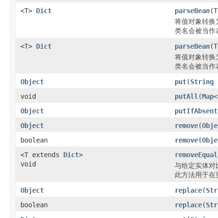
<T>
Dict
parseBean
(T
将值对象转换为
类名会被当作
<T>
Dict
parseBean
(T
将值对象转换为
类名会被当作
Object
put
(
String
void
putAll
(
Map
<
Object
putIfAbsent
Object
remove
(
Obje
boolean
remove
(
Obje
<T extends
Dict
>
removeEqual
void
与给定实体对
此方法用于在更
Object
replace
(
Str
boolean
replace
(
Str