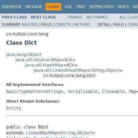
OVERVIEW
PACKAGE
CLASS
USE
TREE
DEPRECATED
INDEX
HE
PREV CLASS
NEXT CLASS
FRAMES
NO FRAMES
ALL CLAS
SUMMARY:
NESTED
|
FIELD |
CONSTR
|
METHOD
DETAIL:
FIELD |
CONS
cn.hutool.core.lang
Class Dict
java.lang.Object
java.util.AbstractMap
<K,V>
java.util.HashMap
<K,V>
java.util.LinkedHashMap
<
String
,
Object
>
cn.hutool.core.lang.Dict
All Implemented Interfaces:
BasicTypeGetter
<
String
>,
Serializable
,
Cloneable
,
Map
Direct Known Subclasses:
Entity
public class 
Dict
extends 
LinkedHashMap
<
String
,
Object
>
