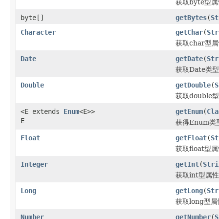
获取byte型
byte[]
getBytes
(
St
Character
getChar
(
Str
获取char型
Date
getDate
(
Str
获取Date类
Double
getDouble
(
S
获取double
<E extends
Enum
<E>>
getEnum
(
Cla
E
获得Enum类
Float
getFloat
(
St
获取float型
Integer
getInt
(
Stri
获取int型属
Long
getLong
(
Str
获取long型
Number
getNumber
(
S