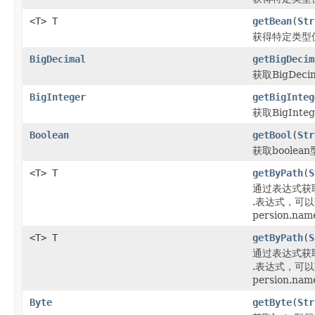
<T> T
getBean
(
Str
获得特定类型
BigDecimal
getBigDecim
获取BigDec
BigInteger
getBigInteg
获取BigInt
Boolean
getBool
(
Str
获取boolea
<T> T
getByPath
(
S
通过表达式获
.表达式，可以
persion.name
<T> T
getByPath
(
S
通过表达式获
.表达式，可以
persion.n
Byte
getByte
(
Str