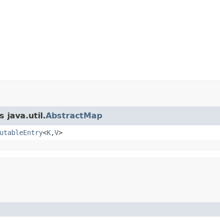
 java.util.
AbstractMap
utableEntry
<
K
,
V
>