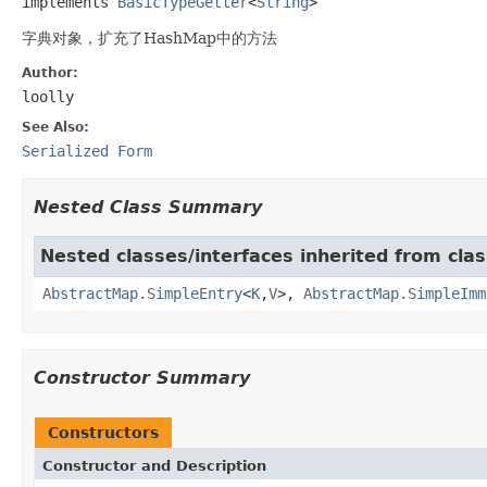
implements 
BasicTypeGetter
<
String
>
字典对象，扩充了HashMap中的方法
Author:
loolly
See Also:
Serialized Form
Nested Class Summary
Nested classes/interfaces inherited from class
AbstractMap.SimpleEntry
<
K
,
V
>,
AbstractMap.SimpleImm
Constructor Summary
Constructors
Constructor and Description