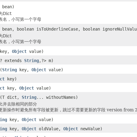
 bean)
Dict
表名，小写第一个字母
 bean, boolean isToUnderlineCase, boolean ignoreNullValu
Dict
表名，小写第一个字母
key,
Object
value)
? extends
String
,?> m)
(
String
key,
Object
value)
ct
key)
ct
key,
Object
value)
(T dict,
String
... withoutNames)
比并去除相同的部分
新操作时避免所有字段被更新，跳过不需要更新的字段 version from 2.
ing
key,
Object
value)
ing
key,
Object
oldValue,
Object
newValue)