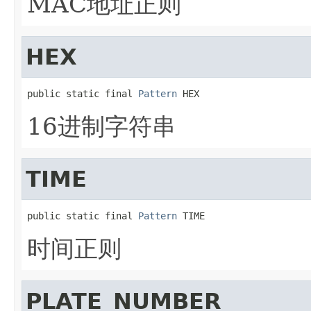
MAC地址正则
HEX
public static final 
Pattern
 HEX
16进制字符串
TIME
public static final 
Pattern
 TIME
时间正则
PLATE_NUMBER