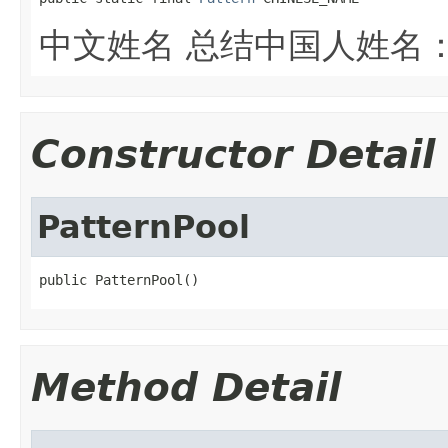
中文姓名 总结中国人姓名：
Constructor Detail
PatternPool
public PatternPool()
Method Detail