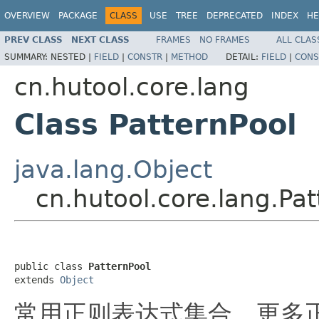
OVERVIEW
PACKAGE
CLASS
USE
TREE
DEPRECATED
INDEX
HE
PREV CLASS
NEXT CLASS
FRAMES
NO FRAMES
ALL CLAS
SUMMARY:
NESTED |
FIELD
|
CONSTR
|
METHOD
DETAIL:
FIELD
|
CONS
cn.hutool.core.lang
Class PatternPool
java.lang.Object
cn.hutool.core.lang.Pat
public class 
PatternPool
extends 
Object
常用正则表达式集合，更多正