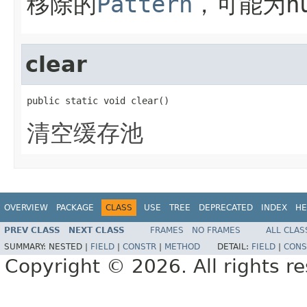
移除的
Pattern
，可能为
n
clear
public static void clear()
清空缓存池
OVERVIEW
PACKAGE
CLASS
USE
TREE
DEPRECATED
INDEX
HE
PREV CLASS
NEXT CLASS
FRAMES
NO FRAMES
ALL CLAS
SUMMARY:
NESTED |
FIELD
|
CONSTR
|
METHOD
DETAIL:
FIELD
|
CONS
Copyright © 2026. All rights r