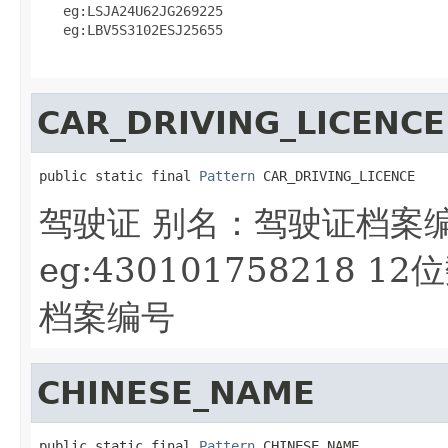
   eg:LSJA24U62JG269225

   eg:LBV5S3102ESJ25655

CAR_DRIVING_LICENCE
public static final 
Pattern
 CAR_DRIVING_LICENCE
驾驶证 别名：驾驶证档案
eg:430101758218
档案编号
CHINESE_NAME
public static final 
Pattern
 CHINESE_NAME