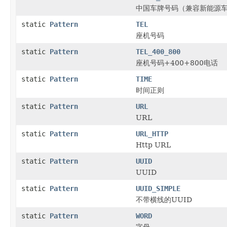
中国车牌号码（兼容新能源
static
Pattern
TEL
座机号码
static
Pattern
TEL_400_800
座机号码+400+800电话
static
Pattern
TIME
时间正则
static
Pattern
URL
URL
static
Pattern
URL_HTTP
Http URL
static
Pattern
UUID
UUID
static
Pattern
UUID_SIMPLE
不带横线的UUID
static
Pattern
WORD
字母