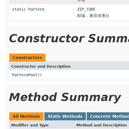
static
Pattern
ZIP_CODE
邮编，兼容港澳台
Constructor Summ
Constructors
Constructor and Description
PatternPool
()
Method Summary
All Methods
Static Methods
Concrete Metho
Modifier and Type
Method and Description