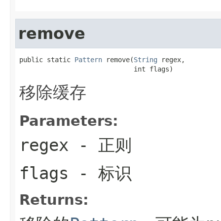
remove
public static 
Pattern
 remove(
String
 regex,

                             int flags)
移除缓存
Parameters:
regex
- 正则
flags
- 标识
Returns: