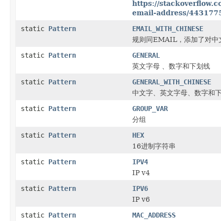
https://stackoverflow.
email-address/443177
static
Pattern
EMAIL_WITH_CHINESE
规则同EMAIL，添加了对中
static
Pattern
GENERAL
英文字母 、数字和下划线
static
Pattern
GENERAL_WITH_CHINESE
中文字、英文字母、数字和
static
Pattern
GROUP_VAR
分组
static
Pattern
HEX
16进制字符串
static
Pattern
IPV4
IP v4
static
Pattern
IPV6
IP v6
static
Pattern
MAC_ADDRESS