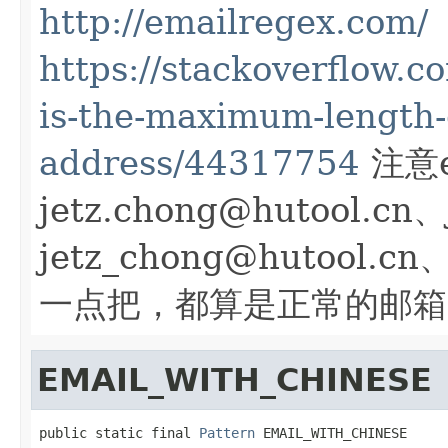
http://emailregex.com/
https://stackoverflow.
is-the-maximum-length-o
address/44317754
注意e
jetz.chong@hutool.cn、
jetz_chong@hutool.cn
一点把，都算是正常的邮箱
EMAIL_WITH_CHINESE
public static final 
Pattern
 EMAIL_WITH_CHINESE