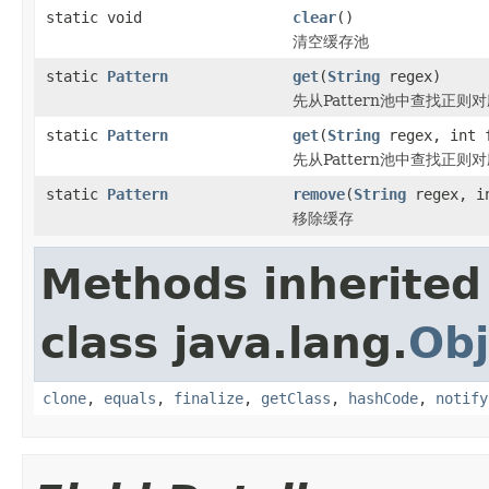
static void
clear
()
清空缓存池
static
Pattern
get
(
String
regex)
先从Pattern池中查找正则
static
Pattern
get
(
String
regex, int 
先从Pattern池中查找正则
static
Pattern
remove
(
String
regex, i
移除缓存
Methods inherited
class java.lang.
Obj
clone
,
equals
,
finalize
,
getClass
,
hashCode
,
notify