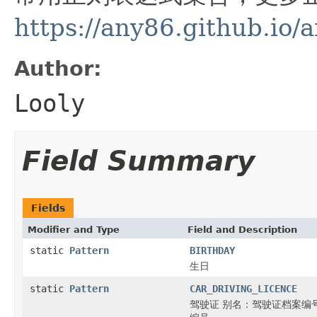
https://any86.github.io/a
Author:
Looly
Field Summary
Fields
Modifier and Type
Field and Description
static
Pattern
BIRTHDAY
生日
static
Pattern
CAR_DRIVING_LICENCE
驾驶证 别名：驾驶证档案编号、