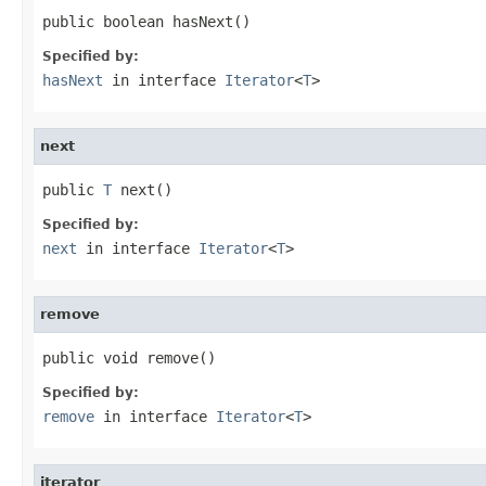
public boolean hasNext()
Specified by:
hasNext
in interface
Iterator
<
T
>
next
public 
T
 next()
Specified by:
next
in interface
Iterator
<
T
>
remove
public void remove()
Specified by:
remove
in interface
Iterator
<
T
>
iterator