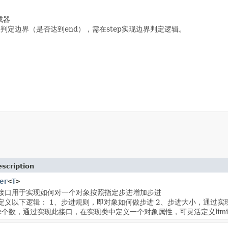
成器
法判定边界（是否达到end），需在step实现边界判定逻辑。
scription
er
<
T
>
接口用于实现如何对一个对象按照指定步进增加步进
定义以下逻辑： 1、步进规则，即对象如何做步进 2、步进大小，通过
ge个数，通过实现此接口，在实现类中定义一个对象属性，可灵活定义limit