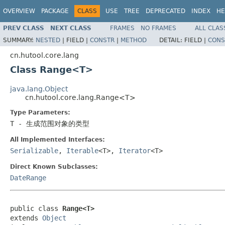
OVERVIEW
PACKAGE
CLASS
USE
TREE
DEPRECATED
INDEX
HE
PREV CLASS
NEXT CLASS
FRAMES
NO FRAMES
ALL CLAS
SUMMARY:
NESTED
|
FIELD |
CONSTR
|
METHOD
DETAIL:
FIELD |
CONS
cn.hutool.core.lang
Class Range<T>
java.lang.Object
cn.hutool.core.lang.Range<T>
Type Parameters:
T
- 生成范围对象的类型
All Implemented Interfaces:
Serializable
,
Iterable
<T>,
Iterator
<T>
Direct Known Subclasses:
DateRange
public class 
Range<T>
extends 
Object