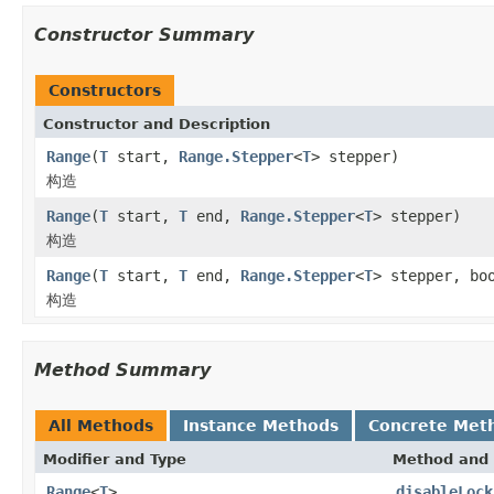
Constructor Summary
Constructors
Constructor and Description
Range
(
T
start,
Range.Stepper
<
T
> stepper)
构造
Range
(
T
start,
T
end,
Range.Stepper
<
T
> stepper)
构造
Range
(
T
start,
T
end,
Range.Stepper
<
T
> stepper, bo
构造
Method Summary
All Methods
Instance Methods
Concrete Met
Modifier and Type
Method and 
Range
<
T
>
disableLock