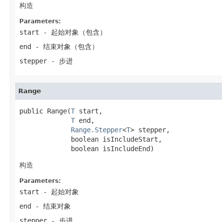
构造
Parameters:
start
- 起始对象（包含）
end
- 结束对象（包含）
stepper
- 步进
Range
public Range(
T
 start,

T
 end,

Range.Stepper
<
T
> stepper,

             boolean isIncludeStart,

             boolean isIncludeEnd)
构造
Parameters:
start
- 起始对象
end
- 结束对象
stepper
- 步进