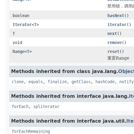
禁用锁，调用
boolean
hasNext
()
Iterator
<
T
>
iterator
()
T
next
()
void
remove
()
Range
<
T
>
reset
()
重置Range
Methods inherited from class java.lang.
Objec
clone
,
equals
,
finalize
,
getClass
,
hashCode
,
notify
Methods inherited from interface java.lang.
I
forEach
,
spliterator
Methods inherited from interface java.util.
It
forEachRemaining