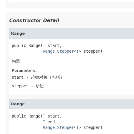
Constructor Detail
Range
public Range(
T
 start,

Range.Stepper
<
T
> stepper)
构造
Parameters:
start
- 起始对象（包括）
stepper
- 步进
Range
public Range(
T
 start,

T
 end,

Range.Stepper
<
T
> stepper)