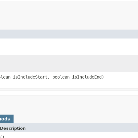
olean isIncludeStart, boolean isIncludeEnd)
hods
Description
()