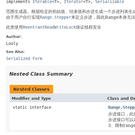
implements 
Iterable
<T>, 
Iterator
<T>, 
Serializable
范围生成器。根据给定的初始值、结束值和步进生成一个步进列表生
由于用户自行实现
Range.Stepper
来定义步进，因此Range本身无
此类使用
ReentrantReadWriteLock
保证线程安全
Author:
Looly
See Also:
Serialized Form
Nested Class Summary
Nested Classes
Modifier and Type
Class and De
static interface
Range.Stepp
步进接口，此
步进接口可以
3、限制ran