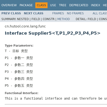
OVERVIEW
PACKAGE
CLASS
USE
TREE
DEPRECATED
INDEX
HE
PREV CLASS
NEXT CLASS
FRAMES
NO FRAMES
ALL CLAS
SUMMARY:
NESTED |
FIELD |
CONSTR |
METHOD
DETAIL:
FIELD |
CONS
cn.hutool.core.lang.func
Interface Supplier5<T,P1,P2,P3,P4,P5>
Type Parameters:
T
- 目标 类型
P1
- 参数一 类型
P2
- 参数二 类型
P3
- 参数三 类型
P4
- 参数四 类型
P5
- 参数五 类型
Functional Interface:
This is a functional interface and can therefore be u