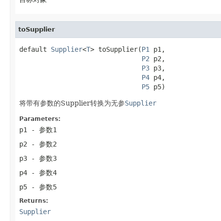
toSupplier
default 
Supplier
<
T
> toSupplier(
P1
 p1,

P2
 p2,

P3
 p3,

P4
 p4,

P5
 p5)
将带有参数的Supplier转换为无参
Supplier
Parameters:
p1
- 参数1
p2
- 参数2
p3
- 参数3
p4
- 参数4
p5
- 参数5
Returns:
Supplier