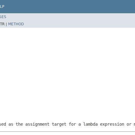
LP
SES
TR |
METHOD
sed as the assignment target for a lambda expression or 