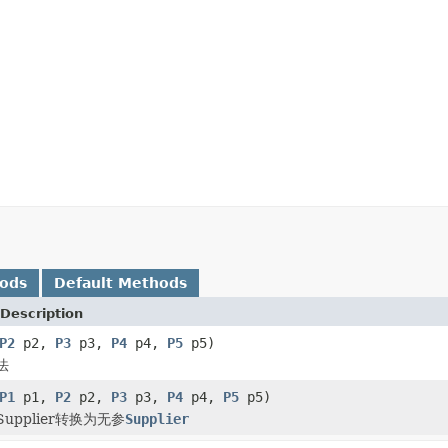
hods
Default Methods
Description
P2
p2,
P3
p3,
P4
p4,
P5
p5)
法
P1
p1,
P2
p2,
P3
p3,
P4
p4,
P5
p5)
upplier转换为无参
Supplier