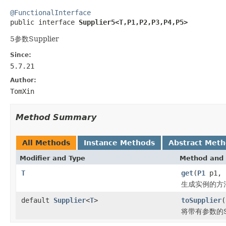
@FunctionalInterface

public interface 
Supplier5<T,P1,P2,P3,P4,P5>
5参数Supplier
Since:
5.7.21
Author:
TomXin
Method Summary
All Methods
Instance Methods
Abstract Met
Modifier and Type
Method and 
T
get
(
P1
p1,
生成实例的方
default
Supplier
<
T
>
toSupplier
(
将带有参数的S