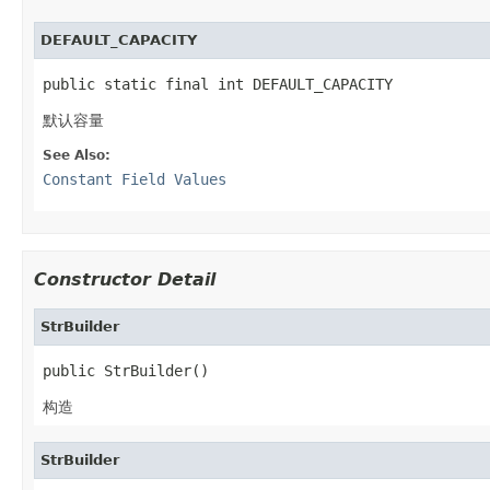
DEFAULT_CAPACITY
public static final int DEFAULT_CAPACITY
默认容量
See Also:
Constant Field Values
Constructor Detail
StrBuilder
public StrBuilder()
构造
StrBuilder