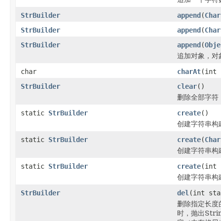
StrBuilder
append
(
Char
StrBuilder
append
(
Char
StrBuilder
append
(
Obje
追加对象，对
char
charAt
(int 
StrBuilder
clear
()
删除全部字符
static
StrBuilder
create
()
创建字符串构
static
StrBuilder
create
(
Char
创建字符串构
static
StrBuilder
create
(int 
创建字符串构
StrBuilder
del
(int sta
删除指定长度的
时，抛出Strin