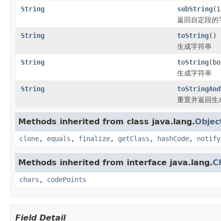
String
subString
(i
返回自定段的
String
toString
()
生成字符串
String
toString
(bo
生成字符串
String
toStringAnd
重置并返回生
Methods inherited from class java.lang.
Objec
clone
,
equals
,
finalize
,
getClass
,
hashCode
,
notify
Methods inherited from interface java.lang.
C
chars
,
codePoints
Field Detail