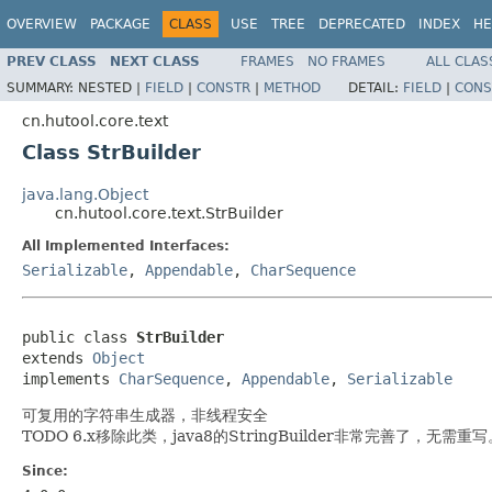
OVERVIEW
PACKAGE
CLASS
USE
TREE
DEPRECATED
INDEX
HE
PREV CLASS
NEXT CLASS
FRAMES
NO FRAMES
ALL CLAS
SUMMARY:
NESTED |
FIELD
|
CONSTR
|
METHOD
DETAIL:
FIELD
|
CONS
cn.hutool.core.text
Class StrBuilder
java.lang.Object
cn.hutool.core.text.StrBuilder
All Implemented Interfaces:
Serializable
,
Appendable
,
CharSequence
public class 
StrBuilder
extends 
Object
implements 
CharSequence
, 
Appendable
, 
Serializable
可复用的字符串生成器，非线程安全
TODO 6.x移除此类，java8的StringBuilder非常完善了，无需重写
Since: