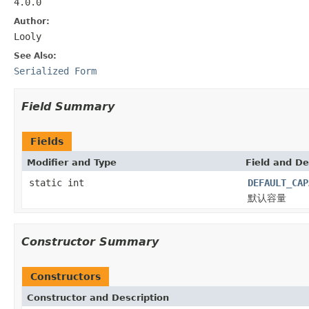
4.0.0
Author:
Looly
See Also:
Serialized Form
Field Summary
Fields
Modifier and Type
Field and De
static int
DEFAULT_CAP
默认容量
Constructor Summary
Constructors
Constructor and Description