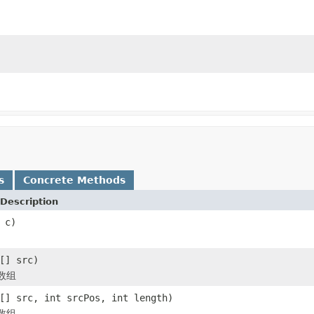
s
Concrete Methods
Description
 c)
[] src)
数组
[] src, int srcPos, int length)
数组