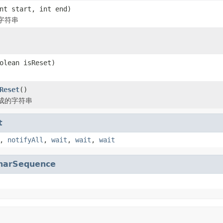
nt start, int end)
字符串
olean isReset)
Reset
()
成的字符串
t
,
notifyAll
,
wait
,
wait
,
wait
harSequence