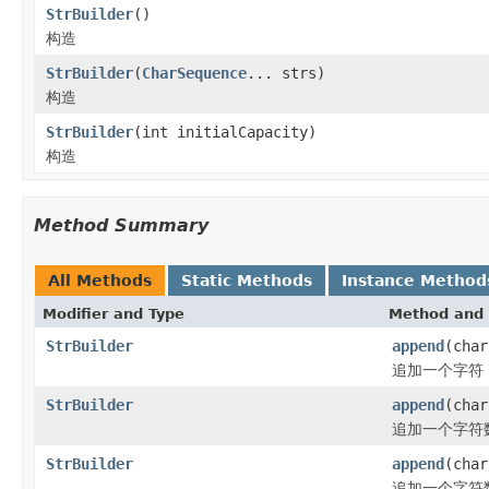
StrBuilder
()
构造
StrBuilder
(
CharSequence
... strs)
构造
StrBuilder
(int initialCapacity)
构造
Method Summary
All Methods
Static Methods
Instance Method
Modifier and Type
Method and 
StrBuilder
append
(char
追加一个字符
StrBuilder
append
(char
追加一个字符
StrBuilder
append
(char
追加一个字符