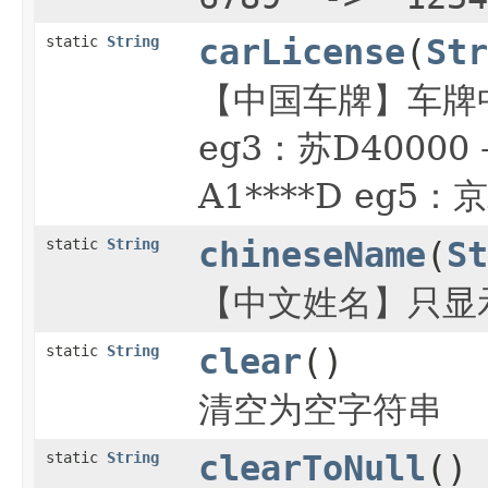
static
String
carLicense
(
Str
【中国车牌】车牌中间用*
eg3：苏D40000 
A1****D eg5
static
String
chineseName
(
St
【中文姓名】只显
static
String
clear
()
清空为空字符串
static
String
clearToNull
()