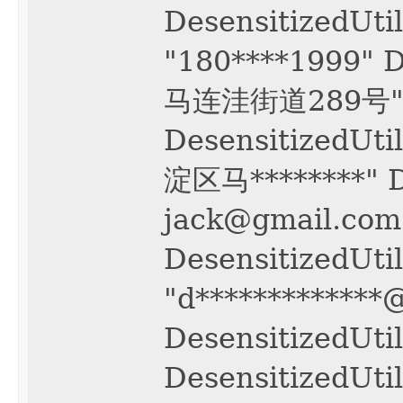
DesensitizedUt
"180****1999" 
马连洼街道289号"
DesensitizedUt
淀区马********" De
jack@gmail.com
DesensitizedUti
"d*************
DesensitizedUti
DesensitizedUt