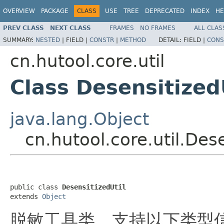
OVERVIEW
PACKAGE
CLASS
USE
TREE
DEPRECATED
INDEX
HE
PREV CLASS
NEXT CLASS
FRAMES
NO FRAMES
ALL CLAS
SUMMARY:
NESTED
|
FIELD |
CONSTR
|
METHOD
DETAIL:
FIELD |
CONS
cn.hutool.core.util
Class Desensitized
java.lang.Object
cn.hutool.core.util.Dese
public class 
DesensitizedUtil
extends 
Object
脱敏工具类，支持以下类型