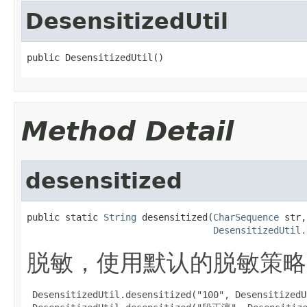
DesensitizedUtil
public DesensitizedUtil()
Method Detail
desensitized
public static 
String
 desensitized(
CharSequence
 str,

DesensitizedUtil.
脱敏，使用默认的脱敏策略
 DesensitizedUtil.desensitized("100", DesensitizedU