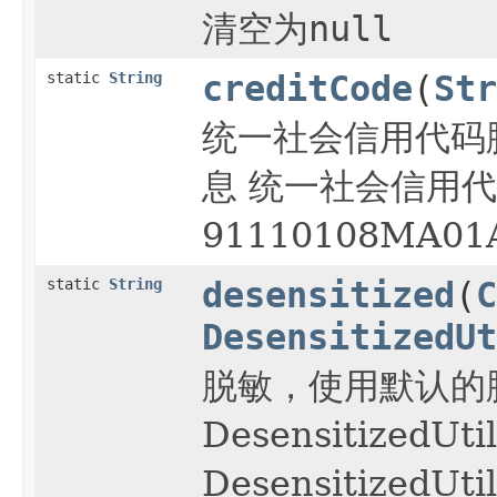
清空为
null
static
String
creditCode
(
Str
统一社会信用代码
息 统一社会信用
91110108MA01A
static
String
desensitized
(
C
DesensitizedUt
脱敏，使用默认的
DesensitizedUtil
DesensitizedUti