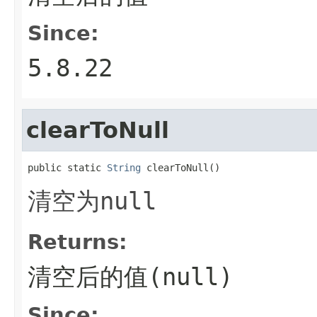
Since:
5.8.22
clearToNull
public static 
String
 clearToNull()
清空为
null
Returns:
清空后的值(null)
Since: