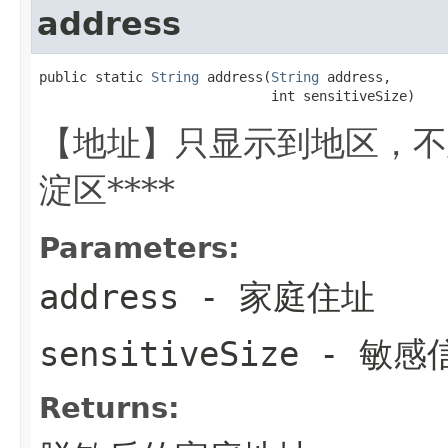
address
public static 
String
 address(
String
 address,

                             int sensitiveSize)
【地址】只显示到地区，不
淀区****
Parameters:
address
- 家庭住址
sensitiveSize
- 敏感
Returns: