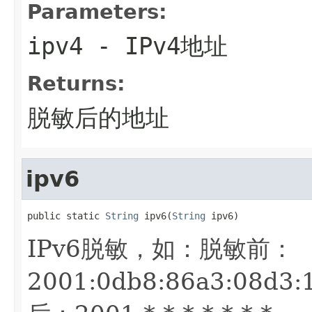
Parameters:
ipv4
- IPv4地址
Returns:
脱敏后的地址
ipv6
public static 
String
 ipv6(
String
 ipv6)
IPv6脱敏，如：脱敏前：
2001:0db8:86a3:08d3