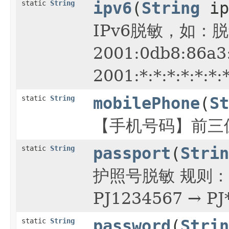
static
String
ipv6
(
String
ip
IPv6脱敏，如：
2001:0db8:86a
2001:*:*:*:*:*:*:
static
String
mobilePhone
(
St
【手机号码】前三位
static
String
passport
(
Strin
护照号脱敏 规则
PJ1234567 → PJ
static
String
password
(
Strin