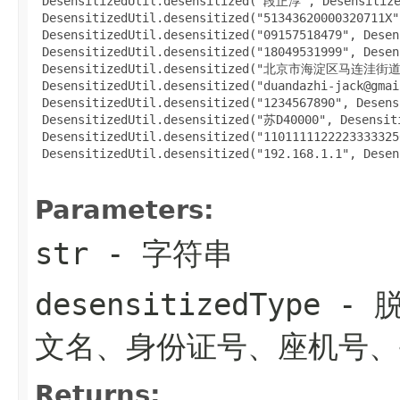
 DesensitizedUtil.desensitized("段正淳", Desensitized
 DesensitizedUtil.desensitized("51343620000320711X"
 DesensitizedUtil.desensitized("09157518479", Desen
 DesensitizedUtil.desensitized("18049531999", Desen
 DesensitizedUtil.desensitized("北京市海淀区马连洼街道28
 DesensitizedUtil.desensitized("duandazhi-jack@gmai
 DesensitizedUtil.desensitized("1234567890", Desens
 DesensitizedUtil.desensitized("苏D40000", Desensit
 DesensitizedUtil.desensitized("1101111122223333325
 DesensitizedUtil.desensitized("192.168.1.1", Desen
Parameters:
str
- 字符串
desensitizedType
- 
文名、身份证号、座机号、
Returns: