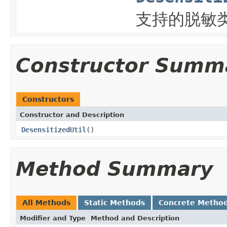
支持的脱敏
Constructor Summ
Constructors
Constructor and Description
DesensitizedUtil
()
Method Summary
All Methods
Static Methods
Concrete Metho
Modifier and Type
Method and Description