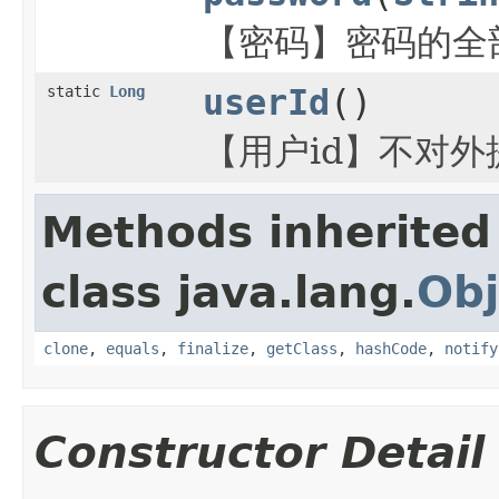
【密码】密码的全部
static
Long
userId
()
【用户id】不对外提
Methods inherited
class java.lang.
Obj
clone
,
equals
,
finalize
,
getClass
,
hashCode
,
notify
Constructor Detail