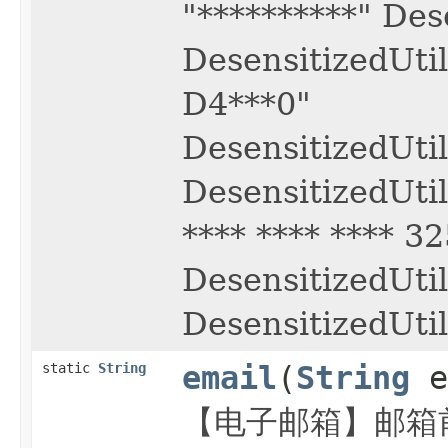
"**********" De
DesensitizedUt
D4***0"
DesensitizedUti
DesensitizedUt
**** **** **** 3
DesensitizedUtil
DesensitizedUtil
static
String
email
(
String
e
【电子邮箱】邮箱