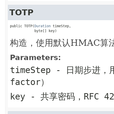
TOTP
public TOTP(
Duration
 timeStep,

            byte[] key)
构造，使用默认HMAC算法(
Parameters:
timeStep
- 日期步进，用
factor）
key
- 共享密码，RFC 4