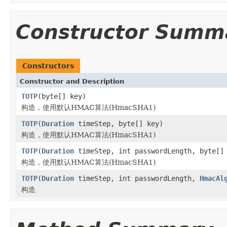
Constructor Summ
Constructors
Constructor and Description
TOTP
(byte[] key)
构造，使用默认HMAC算法(HmacSHA1)
TOTP
(
Duration
timeStep, byte[] key)
构造，使用默认HMAC算法(HmacSHA1)
TOTP
(
Duration
timeStep, int passwordLength, byte[]
构造，使用默认HMAC算法(HmacSHA1)
TOTP
(
Duration
timeStep, int passwordLength,
HmacAl
构造