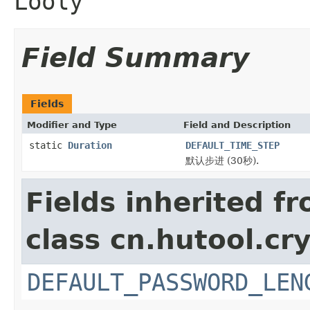
Looly
Field Summary
Fields
Modifier and Type
Field and Description
static
Duration
DEFAULT_TIME_STEP
默认步进 (30秒).
Fields inherited f
class cn.hutool.cr
DEFAULT_PASSWORD_LEN