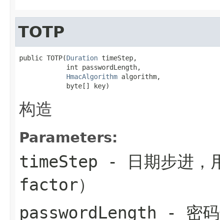
TOTP
public TOTP(
Duration
 timeStep,

            int passwordLength,

HmacAlgorithm
 algorithm,

            byte[] key)
构造
Parameters:
timeStep
- 日期步进，用
factor）
passwordLength
- 密码