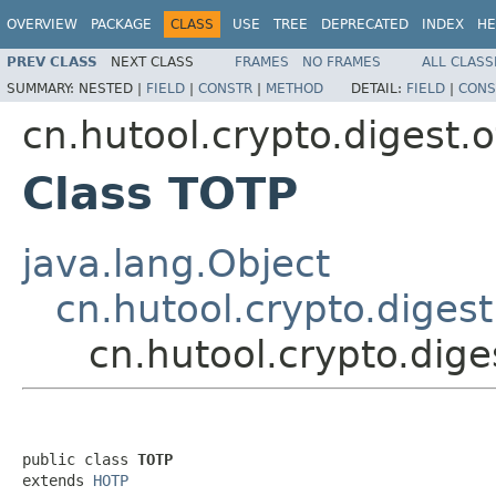
OVERVIEW
PACKAGE
CLASS
USE
TREE
DEPRECATED
INDEX
HE
PREV CLASS
NEXT CLASS
FRAMES
NO FRAMES
ALL CLASS
SUMMARY:
NESTED |
FIELD
|
CONSTR
|
METHOD
DETAIL:
FIELD
|
CONS
cn.hutool.crypto.digest.o
Class TOTP
java.lang.Object
cn.hutool.crypto.diges
cn.hutool.crypto.dig
public class 
TOTP
extends 
HOTP