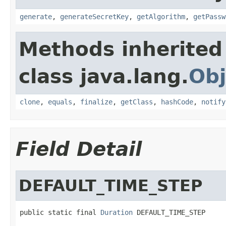
generate
,
generateSecretKey
,
getAlgorithm
,
getPassw
Methods inherited
class java.lang.
Obj
clone
,
equals
,
finalize
,
getClass
,
hashCode
,
notify
Field Detail
DEFAULT_TIME_STEP
public static final 
Duration
 DEFAULT_TIME_STEP