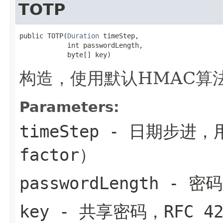
TOTP
public TOTP(
Duration
 timeStep,

            int passwordLength,

            byte[] key)
构造，使用默认HMAC算法(
Parameters:
timeStep
- 日期步进，用
factor）
passwordLength
- 密码
key
- 共享密码，RFC 4