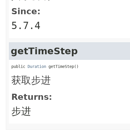
Since:
5.7.4
getTimeStep
public 
Duration
 getTimeStep()
获取步进
Returns:
步进