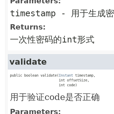
Parameters:
timestamp
- 用于生成
Returns:
一次性密码的int形式
validate
public boolean validate(
Instant
 timestamp,

                        int offsetSize,

                        int code)
用于验证code是否正确
Parameters: