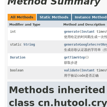
Method Summary
All Methods
Static Methods
Instance Method
Modifier and Type
Method and Description
int
generate
(
Instant
times
使用给定的时间戳生成一次性
static
String
generateGoogleSecretKe
生成谷歌认证器的字符串（扫
Duration
getTimeStep
()
获取步进
boolean
validate
(
Instant
timest
用于验证code是否正确
Methods inherited
class cn.hutool.cr