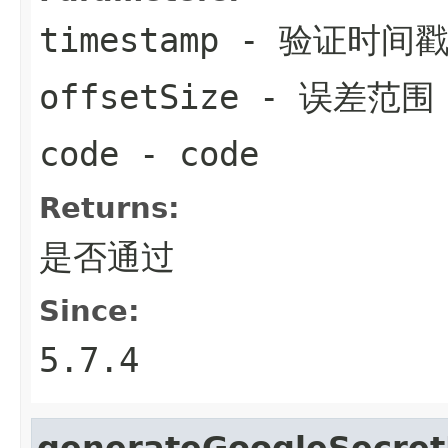
timestamp
- 验证时间
offsetSize
- 误差范围
code
- code
Returns:
是否通过
Since:
5.7.4
generateGoogleSecre