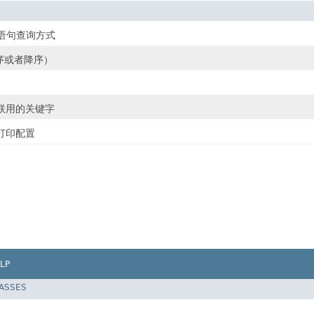
E 语句查询方式
序或者降序）
联用的关键字
打印配置
LP
LASSES