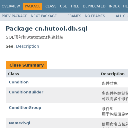
OVERVIEW
PACKAGE
CLASS
USE
TREE
DEPRECATED
INDEX
HE
PREV PACKAGE
NEXT PACKAGE
FRAMES
NO FRAMES
ALL C
Package cn.hutool.db.sql
SQL语句和Statement构建封装
See:
Description
Class Summary
Class
Description
Condition
条件对象
ConditionBuilder
多条件构建封
可以将多个条
ConditionGroup
条件组
用于构建复杂w
NamedSql
使用命名占位符的SQ