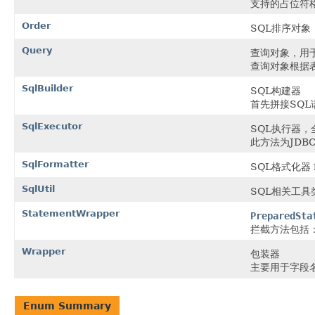
支持的占位符格式
Order
SQL排序对象
Query
查询对象，用
查询对象根据
SqlBuilder
SQL构建器
首先拼接SQL
SqlExecutor
SQL执行器
此方法为JD
SqlFormatter
SQL格式化器 fr
SqlUtil
SQL相关工具
StatementWrapper
PreparedSta
拦截方法包括： 
Wrapper
包装器
主要用于字段
Enum Summary