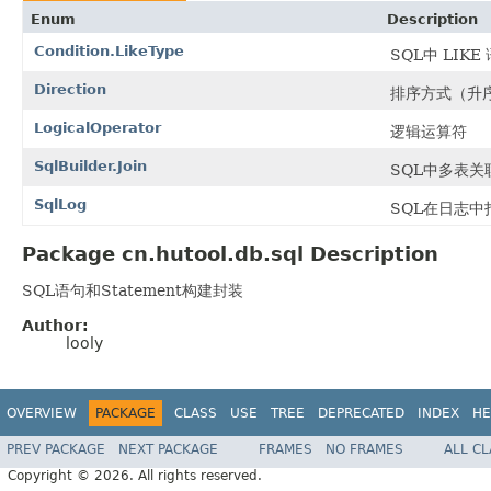
Enum
Description
Condition.LikeType
SQL中 LIK
Direction
排序方式（升
LogicalOperator
逻辑运算符
SqlBuilder.Join
SQL中多表关
SqlLog
SQL在日志中
Package cn.hutool.db.sql Description
SQL语句和Statement构建封装
Author:
looly
OVERVIEW
PACKAGE
CLASS
USE
TREE
DEPRECATED
INDEX
HE
PREV PACKAGE
NEXT PACKAGE
FRAMES
NO FRAMES
ALL C
Copyright © 2026. All rights reserved.