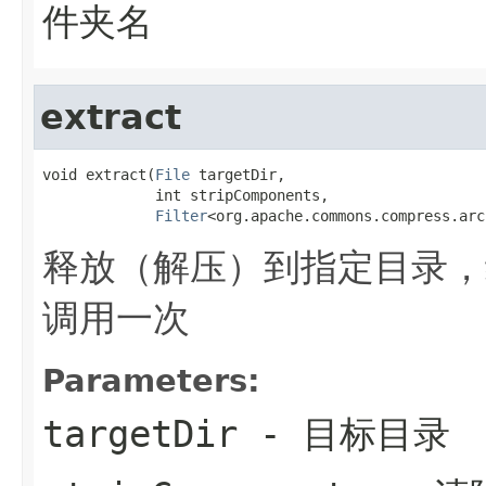
件夹名
extract
void extract(
File
 targetDir,

             int stripComponents,

Filter
<org.apache.commons.compress.arc
释放（解压）到指定目录，
调用一次
Parameters:
targetDir
- 目标目录