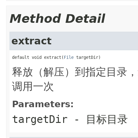
Method Detail
extract
default void extract(
File
 targetDir)
释放（解压）到指定目录，
调用一次
Parameters:
targetDir
- 目标目录