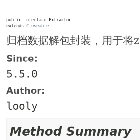
public interface 
Extractor
extends 
Closeable
归档数据解包封装，用于将zi
Since:
5.5.0
Author:
looly
Method Summary