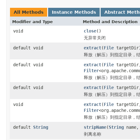
All Methods
Instance Methods
Abstract Met
Modifier and Type
Method and Description
void
close
()
无异常关闭
default void
extract
(
File
targetDir
释放（解压）到指定目录，
default void
extract
(
File
targetDir
Filter
<org.apache.comm
释放（解压）到指定目录，
default void
extract
(
File
targetDir,
释放（解压）到指定目录，
void
extract
(
File
targetDir,
Filter
<org.apache.comm
释放（解压）到指定目录，
default
String
stripName
(
String
name, 
剥离名称