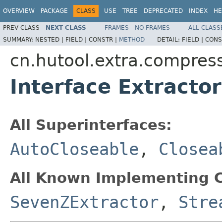
OVERVIEW
PACKAGE
CLASS
USE
TREE
DEPRECATED
INDEX
HE
PREV CLASS
NEXT CLASS
FRAMES
NO FRAMES
ALL CLASS
SUMMARY:
NESTED |
FIELD |
CONSTR |
METHOD
DETAIL:
FIELD |
CONS
cn.hutool.extra.compress
Interface Extractor
All Superinterfaces:
AutoCloseable
,
Closea
All Known Implementing C
SevenZExtractor
,
Stre