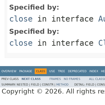
Specified by:
close
in interface
A
Specified by:
close
in interface
C
OVERVIEW
PACKAGE
CLASS
USE
TREE
DEPRECATED
INDEX
HE
PREV CLASS
NEXT CLASS
FRAMES
NO FRAMES
ALL CLASS
SUMMARY:
NESTED |
FIELD |
CONSTR |
METHOD
DETAIL:
FIELD |
CONS
Copyright © 2026. All rights r