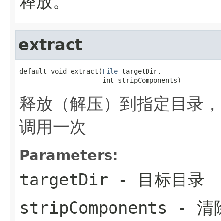
释放。
extract
default void extract(
File
 targetDir,

                     int stripComponents)
释放（解压）到指定目录，
调用一次
Parameters:
targetDir
- 目标目录
stripComponents
- 清