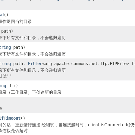
wd
()
操作返回当前目录
path)
录下所有文件和目录，不会递归遍历
tring
path)
录下所有文件和目录，不会递归遍历
tring
path,
Filter
<org.apache.commons.net.ftp.FTPFile> f
录下所有文件和目录，不会递归遍历
滤"."
ing
dir)
目录（工作目录）下创建新的目录
录
IfTimeout
()
的话，重新进行连接 经测试，当连接超时时，client.isConnected
查连接是否超时