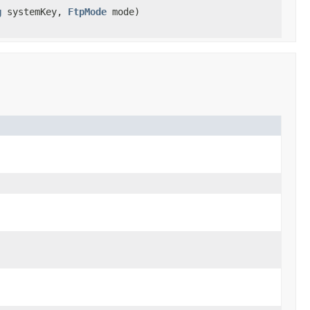
g
systemKey,
FtpMode
mode)