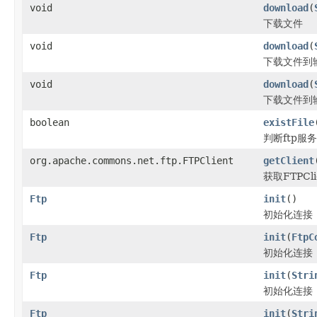
void
download
(
下载文件
void
download
(
下载文件到
void
download
(
下载文件到
boolean
existFile
判断ftp
org.apache.commons.net.ftp.FTPClient
getClient
获取FTPCl
Ftp
init
()
初始化连接
Ftp
init
(
FtpC
初始化连接
Ftp
init
(
Stri
初始化连接
Ftp
init
(
Stri