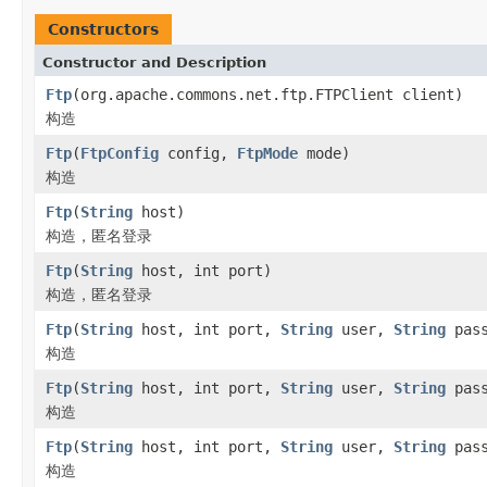
Constructors
Constructor and Description
Ftp
(org.apache.commons.net.ftp.FTPClient client)
构造
Ftp
(
FtpConfig
config,
FtpMode
mode)
构造
Ftp
(
String
host)
构造，匿名登录
Ftp
(
String
host, int port)
构造，匿名登录
Ftp
(
String
host, int port,
String
user,
String
pass
构造
Ftp
(
String
host, int port,
String
user,
String
pas
构造
Ftp
(
String
host, int port,
String
user,
String
pas
构造