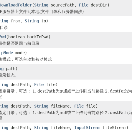
DownloadFolder
(
String
sourcePath,
File
destDir)
TP服务器上文件到本地(文件目录和服务器同步)
ring
from,
String
to)
/目录
Pwd
(boolean backToPwd)
操作是否返回当前目录
tpMode
mode)
连接模式，可选主动和被动模式
ng
path)
目录状态。
ring
destPath,
File
file)
目录，可选： 1. destPath为null或""上传到当前路径 2. destP
径
ring
destPath,
String
fileName,
File
file)
目录，可选： 1. destPath为null或""上传到当前路径 2. destP
径
ring
destPath,
String
fileName,
InputStream
fileStream)