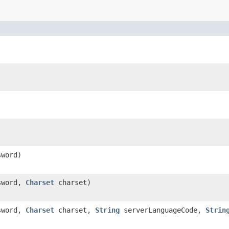
word)
sword,
Charset
charset)
sword,
Charset
charset,
String
serverLanguageCode,
Strin