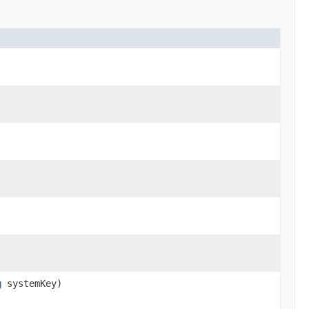
g
systemKey)