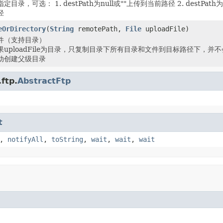
目录，可选： 1. destPath为null或""上传到当前路径 2. destP
径
eOrDirectory
(
String
remotePath,
File
uploadFile)
件（支持目录）
uploadFile为目录，只复制目录下所有目录和文件到目标路径下，并
动创建父级目录
ftp.
AbstractFtp
t
,
notifyAll
,
toString
,
wait
,
wait
,
wait