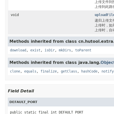
上传文件到指定
上传到此路
void
uploadFil
递归上传文
上传时，如果
上传时，自
Methods inherited from class cn.hutool.extra.
download
,
exist
,
isDir
,
mkDirs
,
toParent
Methods inherited from class java.lang.
Objec
clone
,
equals
,
finalize
,
getClass
,
hashCode
,
notify
Field Detail
DEFAULT_PORT
public static final int DEFAULT_PORT