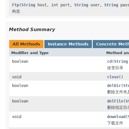
Ftp
(
String
host, int port,
String
user,
String
pas
构造
Method Summary
All Methods
Instance Methods
Concrete Met
Modifier and Type
Method an
boolean
cd
(
String
改变目录
void
close
()
boolean
delDir
(
St
删除文件夹
boolean
delFile
(
S
删除指定目
void
download
(
下载文件