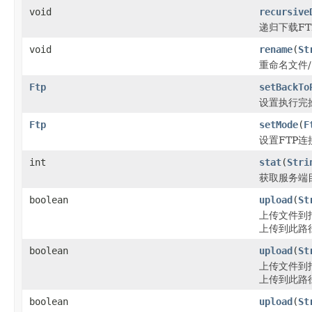
void
recursive
递归下载F
void
rename
(
St
重命名文件
Ftp
setBackTo
设置执行完
Ftp
setMode
(
F
设置FTP
int
stat
(
Stri
获取服务端
boolean
upload
(
St
上传文件到指定
上传到此路
boolean
upload
(
St
上传文件到指定
上传到此路
boolean
upload
(
St