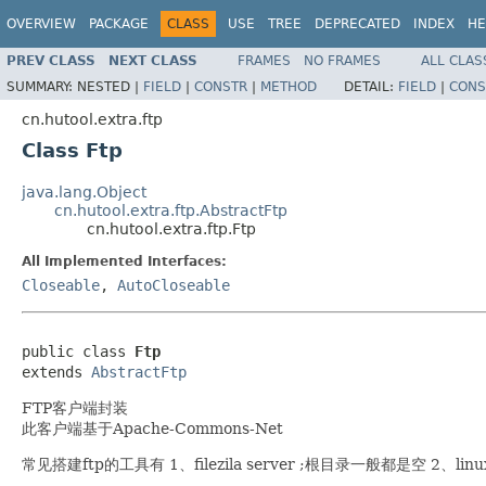
OVERVIEW
PACKAGE
CLASS
USE
TREE
DEPRECATED
INDEX
HE
PREV CLASS
NEXT CLASS
FRAMES
NO FRAMES
ALL CLAS
SUMMARY:
NESTED |
FIELD
|
CONSTR
|
METHOD
DETAIL:
FIELD
|
CONS
cn.hutool.extra.ftp
Class Ftp
java.lang.Object
cn.hutool.extra.ftp.AbstractFtp
cn.hutool.extra.ftp.Ftp
All Implemented Interfaces:
Closeable
,
AutoCloseable
public class 
Ftp
extends 
AbstractFtp
FTP客户端封装
此客户端基于Apache-Commons-Net
常见搭建ftp的工具有 1、filezila server ;根目录一般都是空 2、l