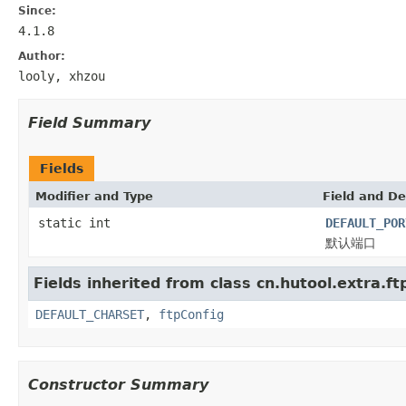
Since:
4.1.8
Author:
looly, xhzou
Field Summary
Fields
Modifier and Type
Field and De
static int
DEFAULT_POR
默认端口
Fields inherited from class cn.hutool.extra.ft
DEFAULT_CHARSET
,
ftpConfig
Constructor Summary