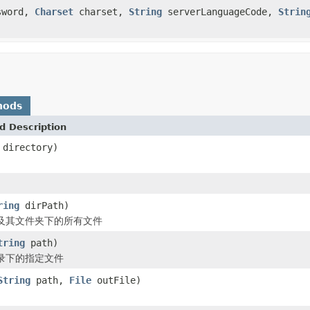
sword,
Charset
charset,
String
serverLanguageCode,
Strin
hods
d Description
directory)
ring
dirPath)
及其文件夹下的所有文件
tring
path)
录下的指定文件
String
path,
File
outFile)