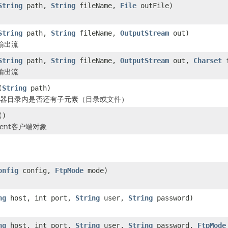
String
path,
String
fileName,
File
outFile)
String
path,
String
fileName,
OutputStream
out)
输出流
String
path,
String
fileName,
OutputStream
out,
Charset
f
输出流
(
String
path)
服务器目录内是否还有子元素（目录或文件）
()
ient客户端对象
onfig
config,
FtpMode
mode)
ng
host, int port,
String
user,
String
password)
ng
host, int port,
String
user,
String
password,
FtpMode