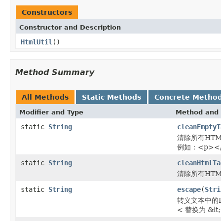
Constructors
Constructor and Description
HtmlUtil
()
Method Summary
All Methods
Static Methods
Concrete Metho
Modifier and Type
Method and 
static
String
cleanEmptyT
清除所有HT
例如：<p><
static
String
cleanHtmlTa
清除所有HT
static
String
escape
(
Stri
转义文本中的HTM
< 替换为 &lt