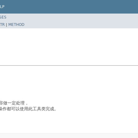
LP
SES
TR
|
METHOD
内容做一定处理，
操作都可以使用此工具类完成。