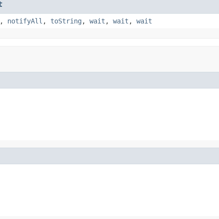
t
,
notifyAll
,
toString
,
wait
,
wait
,
wait