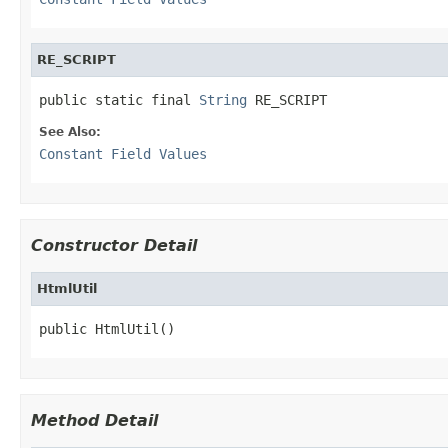
RE_SCRIPT
public static final 
String
 RE_SCRIPT
See Also:
Constant Field Values
Constructor Detail
HtmlUtil
public HtmlUtil()
Method Detail