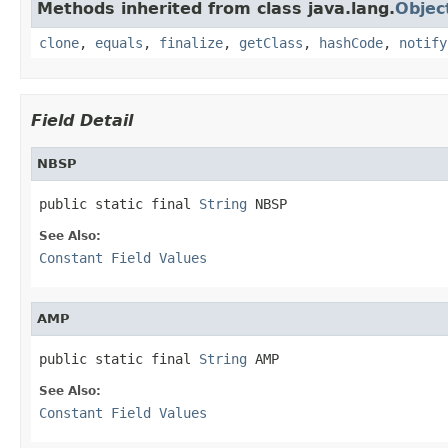
Methods inherited from class java.lang.
Objec
clone
,
equals
,
finalize
,
getClass
,
hashCode
,
notify
Field Detail
NBSP
public static final 
String
 NBSP
See Also:
Constant Field Values
AMP
public static final 
String
 AMP
See Also:
Constant Field Values