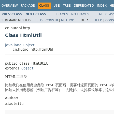
OVERVIEW
PACKAGE
CLASS
USE
TREE
DEPRECATED
INDEX
HE
PREV CLASS
NEXT CLASS
FRAMES
NO FRAMES
ALL CLAS
SUMMARY:
NESTED |
FIELD
|
CONSTR
|
METHOD
DETAIL:
FIELD
|
CONS
cn.hutool.http
Class HtmlUtil
java.lang.Object
cn.hutool.http.HtmlUtil
public class 
HtmlUtil
extends 
Object
HTML工具类
比如我们在使用爬虫爬取HTML页面后，需要对返回页面的HTML
比如去掉指定标签（例如广告栏等）、去除JS、去掉样式等等，这些
Author:
xiaoleilu