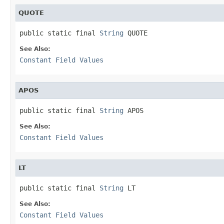
QUOTE
public static final 
String
 QUOTE
See Also:
Constant Field Values
APOS
public static final 
String
 APOS
See Also:
Constant Field Values
LT
public static final 
String
 LT
See Also:
Constant Field Values