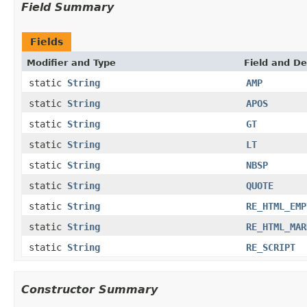
Field Summary
Fields
Modifier and Type
Field and De
static
String
AMP
static
String
APOS
static
String
GT
static
String
LT
static
String
NBSP
static
String
QUOTE
static
String
RE_HTML_EMP
static
String
RE_HTML_MAR
static
String
RE_SCRIPT
Constructor Summary