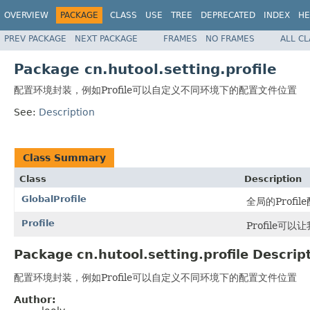
OVERVIEW
PACKAGE
CLASS
USE
TREE
DEPRECATED
INDEX
HE
PREV PACKAGE
NEXT PACKAGE
FRAMES
NO FRAMES
ALL C
Package cn.hutool.setting.profile
配置环境封装，例如Profile可以自定义不同环境下的配置文件位置
See:
Description
Class Summary
Class
Description
GlobalProfile
全局的Profil
Profile
Profile
Package cn.hutool.setting.profile Descrip
配置环境封装，例如Profile可以自定义不同环境下的配置文件位置
Author: