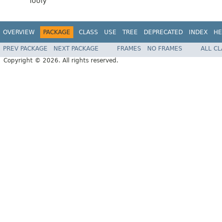
looly
OVERVIEW
PACKAGE
CLASS
USE
TREE
DEPRECATED
INDEX
HE
PREV PACKAGE
NEXT PACKAGE
FRAMES
NO FRAMES
ALL C
Copyright © 2026. All rights reserved.