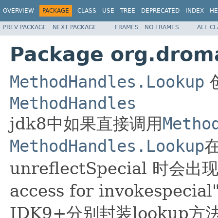
OVERVIEW
PACKAGE
CLASS
USE
TREE
DEPRECATED
INDEX
HE
PREV PACKAGE
NEXT PACKAGE
FRAMES
NO FRAMES
ALL C
Package org.droma
MethodHandles.Lookup
MethodHandles
jdk8中如果直接调用
Metho
MethodHandles.Lookup
在
unreflectSpecial 时
access for invokesp
JDK9+分别封装lookup方