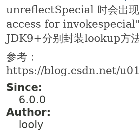
unreflectSpecial 时
access for invokesp
JDK9+分别封装lookup方
参考：
https://blog.csdn.net/u
Since:
6.0.0
Author:
looly