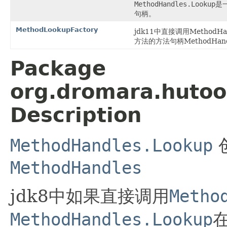
MethodHandles.Lookup
是
句柄。
MethodLookupFactory
jdk11中直接调用MethodHa
方法的方法句柄MethodHan
Package
org.dromara.hutool
Description
MethodHandles.Lookup
MethodHandles
jdk8中如果直接调用
Metho
MethodHandles.Lookup
在