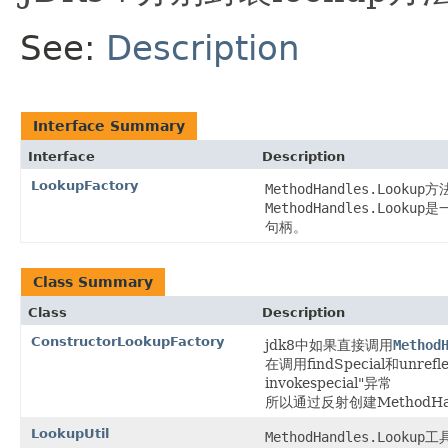
See:
Description
Interface Summary
Interface
Description
LookupFactory
MethodHandles.Lookup
方
MethodHandles.Lookup
是
句柄。
Class Summary
Class
Description
ConstructorLookupFactory
jdk8中如果直接调用
Method
在调用findSpecial和unref
invokespecial"异常
所以通过反射创建MethodHan
LookupUtil
MethodHandles.Lookup
工