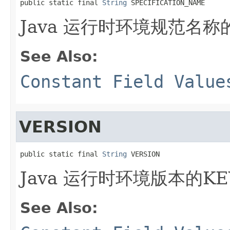
public static final 
String
 SPECIFICATION_NAME
Java 运行时环境规范名称
See Also:
Constant Field Value
VERSION
public static final 
String
 VERSION
Java 运行时环境版本的KE
See Also: