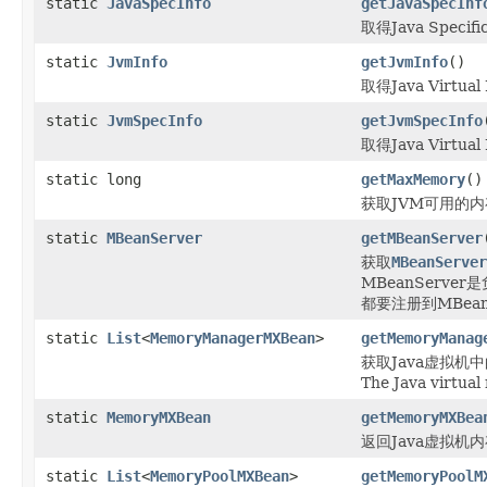
static
JavaSpecInfo
getJavaSpecInf
取得Java Specif
static
JvmInfo
getJvmInfo
()
取得Java Virtua
static
JvmSpecInfo
getJvmSpecInfo
取得Java Virtual
static long
getMaxMemory
()
获取JVM可用的
static
MBeanServer
getMBeanServer
获取
MBeanServer
MBeanServe
都要注册到MBean
static
List
<
MemoryManagerMXBean
>
getMemoryManag
获取Java虚拟机
The Java virtua
static
MemoryMXBean
getMemoryMXBea
返回Java虚拟机
static
List
<
MemoryPoolMXBean
>
getMemoryPoolM