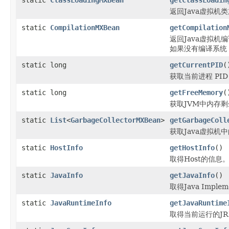
返回Java虚拟机
static
CompilationMXBean
getCompilation
返回Java虚拟机
如果没有编译系统
static long
getCurrentPID
(
获取当前进程 PID
static long
getFreeMemory
(
获取JVM中内存
static
List
<
GarbageCollectorMXBean
>
getGarbageColl
获取Java虚拟机
static
HostInfo
getHostInfo
()
取得Host的信息
static
JavaInfo
getJavaInfo
()
取得Java Imple
static
JavaRuntimeInfo
getJavaRuntime
取得当前运行的J