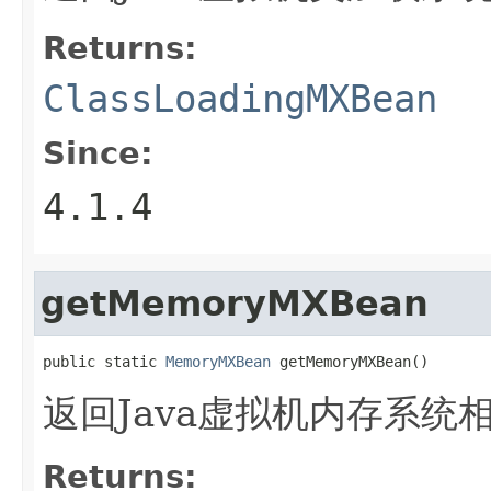
Returns:
ClassLoadingMXBean
Since:
4.1.4
getMemoryMXBean
public static 
MemoryMXBean
 getMemoryMXBean()
返回Java虚拟机内存系统
Returns: