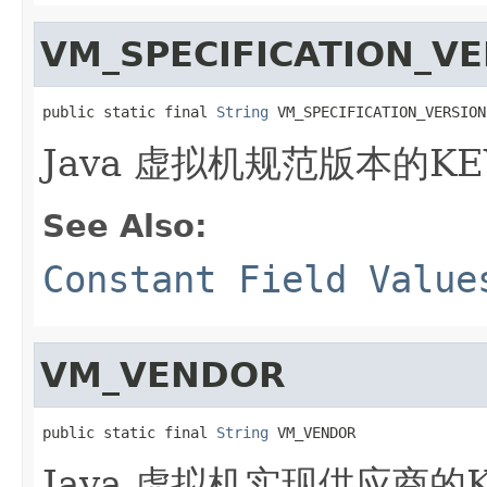
VM_SPECIFICATION_V
public static final 
String
 VM_SPECIFICATION_VERSION
Java 虚拟机规范版本的KE
See Also:
Constant Field Value
VM_VENDOR
public static final 
String
 VM_VENDOR
Java 虚拟机实现供应商的K