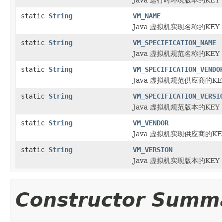
static
String
VM_NAME
Java 虚拟机实现名称的KEY
static
String
VM_SPECIFICATION_NAME
Java 虚拟机规范名称的KEY
static
String
VM_SPECIFICATION_VENDO
Java 虚拟机规范供应商的KE
static
String
VM_SPECIFICATION_VERSI
Java 虚拟机规范版本的KEY
static
String
VM_VENDOR
Java 虚拟机实现供应商的KE
static
String
VM_VERSION
Java 虚拟机实现版本的KEY
Constructor Summ