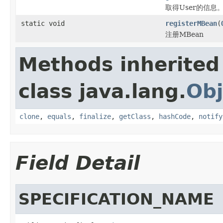
取得User的信息
static void
registerMBean
(
注册MBean
Methods inherited
class java.lang.
Obj
clone
,
equals
,
finalize
,
getClass
,
hashCode
,
notify
Field Detail
SPECIFICATION_NAME