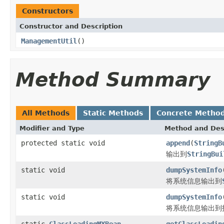
Constructors
Constructor and Description
ManagementUtil
()
Method Summary
All Methods
Static Methods
Concrete Metho
Modifier and Type
Method and Des
protected static void
append
(
StringB
输出到
StringBui
static void
dumpSystemInfo
将系统信息输出到
static void
dumpSystemInfo
将系统信息输出到
static
ClassLoadingMXBean
getClassLoadin