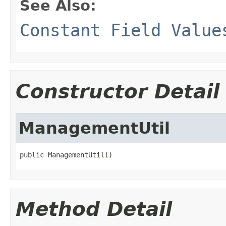
See Also:
Constant Field Value
Constructor Detail
ManagementUtil
public ManagementUtil()
Method Detail