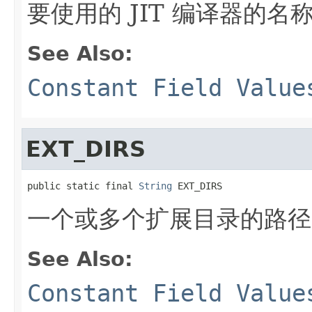
要使用的 JIT 编译器的名称
See Also:
Constant Field Value
EXT_DIRS
public static final 
String
 EXT_DIRS
一个或多个扩展目录的路径
See Also:
Constant Field Value