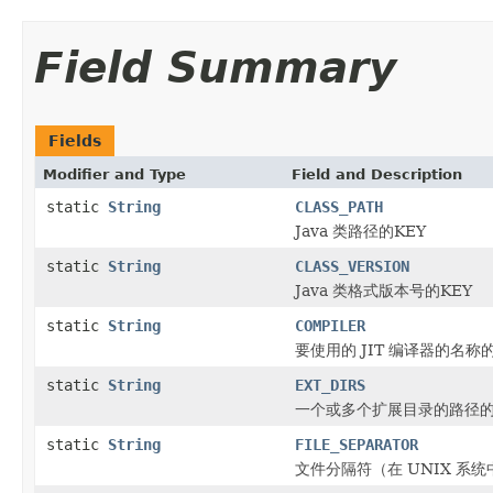
Field Summary
Fields
Modifier and Type
Field and Description
static
String
CLASS_PATH
Java 类路径的KEY
static
String
CLASS_VERSION
Java 类格式版本号的KEY
static
String
COMPILER
要使用的 JIT 编译器的名称的
static
String
EXT_DIRS
一个或多个扩展目录的路径的
static
String
FILE_SEPARATOR
文件分隔符（在 UNIX 系统中