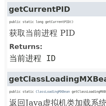
getCurrentPID
public static long getCurrentPID()
获取当前进程 PID
Returns:
当前进程 ID
getClassLoadingMXBe
public static 
ClassLoadingMXBean
 getClassLoadingMXB
返回Java虚拟机类加载系