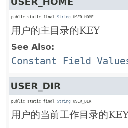
USER_HOME
public static final 
String
 USER_HOME
用户的主目录的KEY
See Also:
Constant Field Value
USER_DIR
public static final 
String
 USER_DIR
用户的当前工作目录的KE