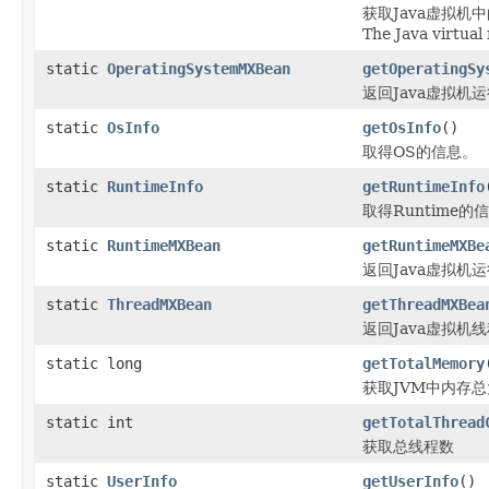
获取Java虚拟机
The Java virtua
static
OperatingSystemMXBean
getOperatingSy
返回Java虚拟机
static
OsInfo
getOsInfo
()
取得OS的信息。
static
RuntimeInfo
getRuntimeInfo
取得Runtime的
static
RuntimeMXBean
getRuntimeMXBe
返回Java虚拟机
static
ThreadMXBean
getThreadMXBea
返回Java虚拟机
static long
getTotalMemory
获取JVM中内存
static int
getTotalThread
获取总线程数
static
UserInfo
getUserInfo
()