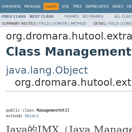
OVERVIEW
PACKAGE
CLASS
USE
TREE
DEPRECATED
INDEX
HE
PREV CLASS
NEXT CLASS
FRAMES
NO FRAMES
ALL CLAS
SUMMARY:
NESTED |
FIELD
|
CONSTR
|
METHOD
DETAIL:
FIELD
|
CONS
org.dromara.hutool.ext
Class Management
java.lang.Object
org.dromara.hutool.e
public class 
ManagementUtil
extends 
Object
Java的JMX（Java Mana