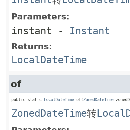
Parameters:
instant
-
Instant
Returns:
LocalDateTime
of
public static 
LocalDateTime
 of(
ZonedDateTime
 zonedD
ZonedDateTime
转
Local
Parameters: