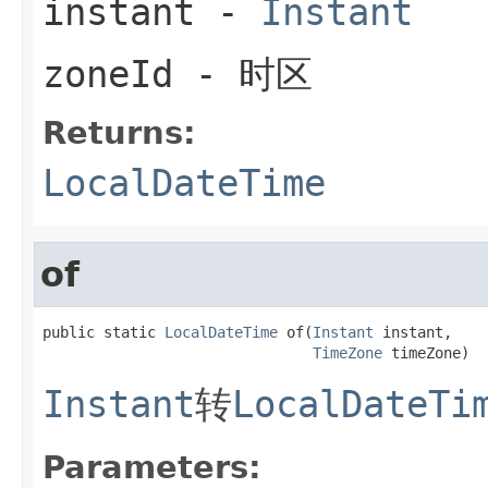
instant
-
Instant
zoneId
- 时区
Returns:
LocalDateTime
of
public static 
LocalDateTime
 of(
Instant
 instant,

TimeZone
 timeZone)
Instant
转
LocalDateTi
Parameters: