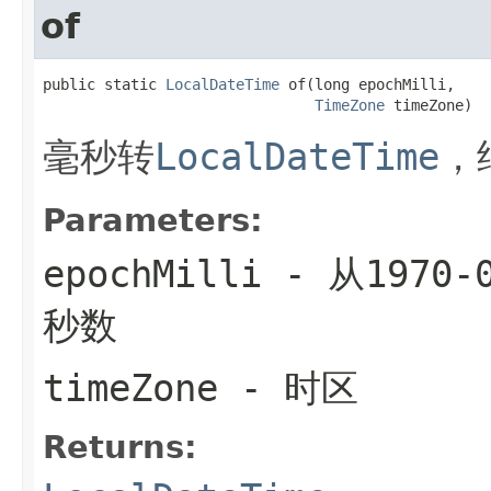
of
public static 
LocalDateTime
 of(long epochMilli,

TimeZone
 timeZone)
毫秒转
LocalDateTime
，
Parameters:
epochMilli
- 从1970-
秒数
timeZone
- 时区
Returns: