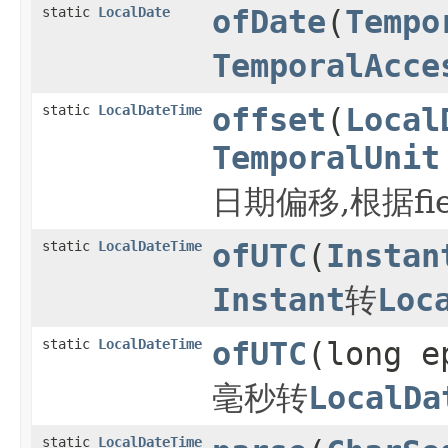
static
LocalDate
ofDate
(
Tempo
TemporalAcce
static
LocalDateTime
offset
(
Local
TemporalUnit
日期偏移,根据f
static
LocalDateTime
ofUTC
(
Instan
Instant
转
Loc
static
LocalDateTime
ofUTC
(long e
毫秒转
LocalDa
static
LocalDateTime