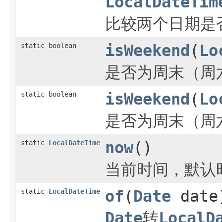
LocalDateTim
比较两个日期是
static boolean
isWeekend
(
Lo
是否为周末（周
static boolean
isWeekend
(
Lo
是否为周末（周
static
LocalDateTime
now
()
当前时间，默认
static
LocalDateTime
of
(
Date
date
Date
转
LocalD