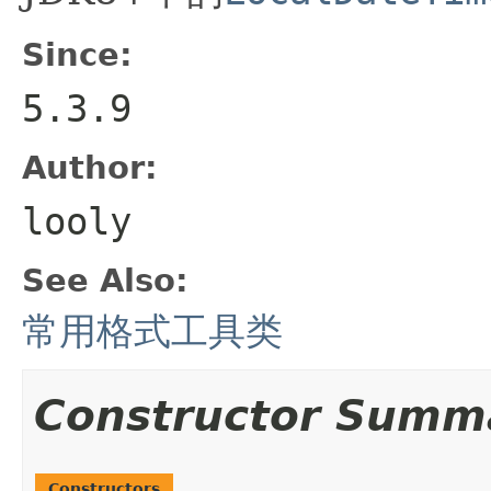
Since:
5.3.9
Author:
looly
See Also:
常用格式工具类
Constructor Summ
Constructors