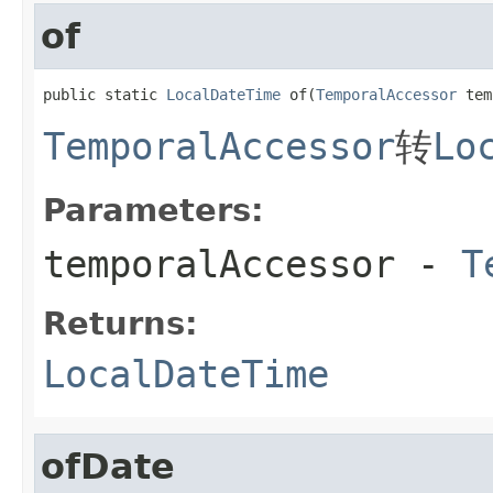
of
public static 
LocalDateTime
 of(
TemporalAccessor
 tem
TemporalAccessor
转
Lo
Parameters:
temporalAccessor
-
T
Returns:
LocalDateTime
ofDate