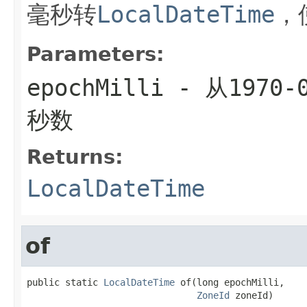
毫秒转
LocalDateTime
，
Parameters:
epochMilli
- 从1970-
秒数
Returns:
LocalDateTime
of
public static 
LocalDateTime
 of(long epochMilli,

ZoneId
 zoneId)