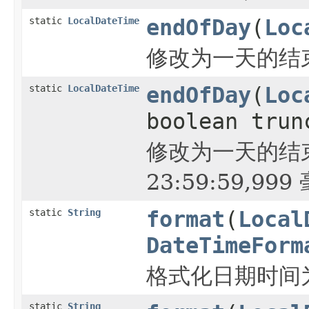
static
LocalDateTime
endOfDay
(
Loc
修改为一天的结束时间
static
LocalDateTime
endOfDay
(
Loc
boolean trun
修改为一天的结束
23:59:59,999
static
String
format
(
Local
DateTimeForm
格式化日期时间
static
String