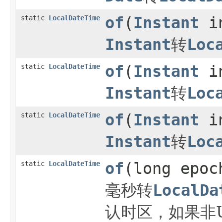
static
LocalDateTime
of
(
Instant
in
Instant
转
Loc
static
LocalDateTime
of
(
Instant
i
Instant
转
Loc
static
LocalDateTime
of
(
Instant
i
Instant
转
Loc
static
LocalDateTime
of
(long epoc
毫秒转
LocalDa
认时区，如果非