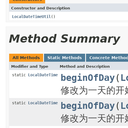
Constructor and Description
LocalDateTimeUtil
()
Method Summary
All Methods
Static Methods
Concrete Metho
Modifier and Type
Method and Description
static
LocalDateTime
beginOfDay
(
L
修改为一天的开始时间
static
LocalDateTime
beginOfDay
(
L
修改为一天的开始时间