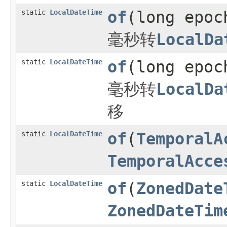
static
LocalDateTime
of
(long epo
毫秒转
LocalDa
static
LocalDateTime
of
(long epo
毫秒转
LocalDa
移
static
LocalDateTime
of
(
TemporalA
TemporalAcce
static
LocalDateTime
of
(
ZonedDate
ZonedDateTim