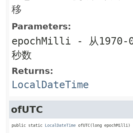
移
Parameters:
epochMilli
- 从1970-
秒数
Returns:
LocalDateTime
ofUTC
public static 
LocalDateTime
 ofUTC(long epochMilli)