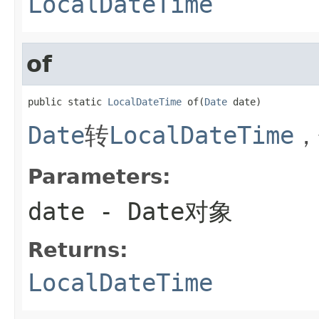
LocalDateTime
of
public static 
LocalDateTime
 of(
Date
 date)
Date
转
LocalDateTime
，
Parameters:
date
- Date对象
Returns:
LocalDateTime