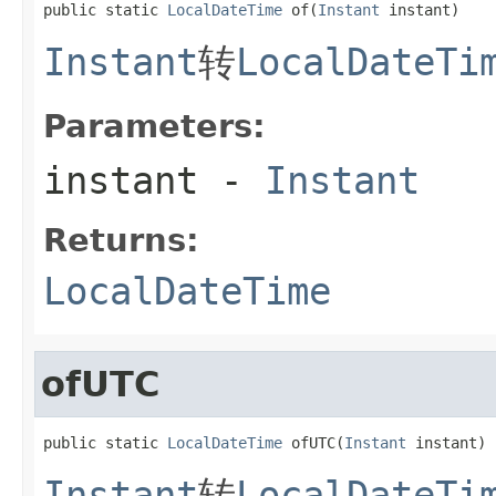
public static 
LocalDateTime
 of(
Instant
 instant)
Instant
转
LocalDateTi
Parameters:
instant
-
Instant
Returns:
LocalDateTime
ofUTC
public static 
LocalDateTime
 ofUTC(
Instant
 instant)
Instant
转
LocalDateTi