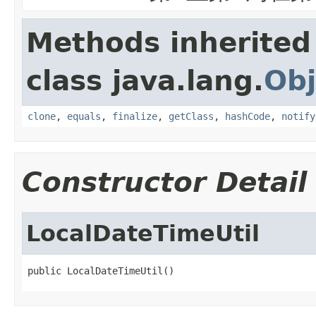
Methods inherited
class java.lang.
Obj
clone
,
equals
,
finalize
,
getClass
,
hashCode
,
notify
Constructor Detail
LocalDateTimeUtil
public LocalDateTimeUtil()