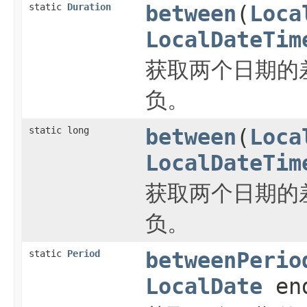
static
Duration
between
(
Loca
LocalDateTim
获取两个日期的
负。
static long
between
(
Loca
LocalDateTim
获取两个日期的
负。
static
Period
betweenPerio
LocalDate
end