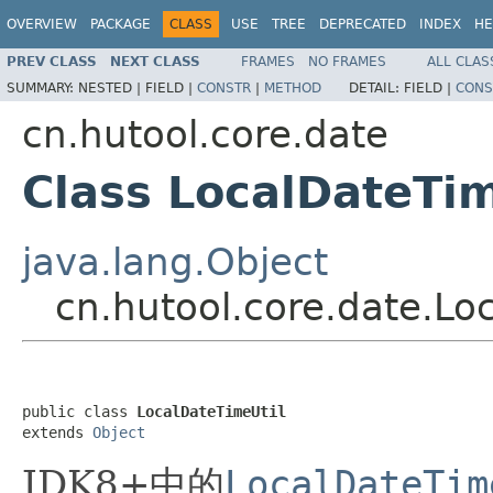
OVERVIEW
PACKAGE
CLASS
USE
TREE
DEPRECATED
INDEX
HE
PREV CLASS
NEXT CLASS
FRAMES
NO FRAMES
ALL CLAS
SUMMARY:
NESTED |
FIELD |
CONSTR
|
METHOD
DETAIL:
FIELD |
CONS
cn.hutool.core.date
Class LocalDateTim
java.lang.Object
cn.hutool.core.date.Lo
public class 
LocalDateTimeUtil
extends 
Object
JDK8+中的
LocalDateTim