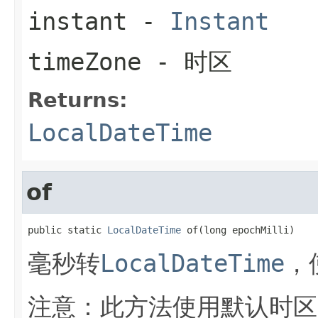
instant
-
Instant
timeZone
- 时区
Returns:
LocalDateTime
of
public static 
LocalDateTime
 of(long epochMilli)
毫秒转
LocalDateTime
，
注意：此方法使用默认时区