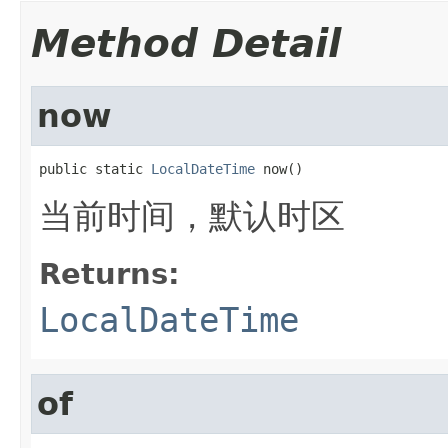
Method Detail
now
public static 
LocalDateTime
 now()
当前时间，默认时区
Returns:
LocalDateTime
of