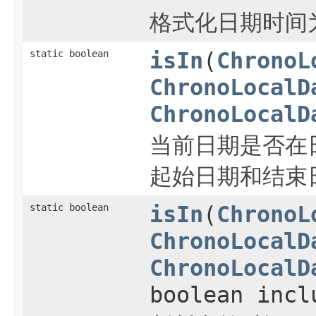
格式化日期时间为y
static boolean
isIn
(
ChronoL
ChronoLocalD
ChronoLocalD
当前日期是否在
起始日期和结束
static boolean
isIn
(
ChronoL
ChronoLocalD
ChronoLocalD
boolean incl