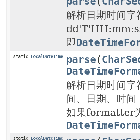
parse
(
CharSe
解析日期时间字
dd'T'HH:mm:
即
DateTimeFo
static
LocalDateTime
parse
(
CharSe
DateTimeForm
解析日期时间字
间、日期、时间
如果formatter
DateTimeForm
static
LocalDateTime