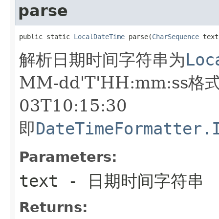
parse
public static 
LocalDateTime
 parse(
CharSequence
 text
解析日期时间字符串为
Loc
MM-dd'T'HH:mm:ss格
03T10:15:30
即
DateTimeFormatter.
Parameters:
text
- 日期时间字符串
Returns: