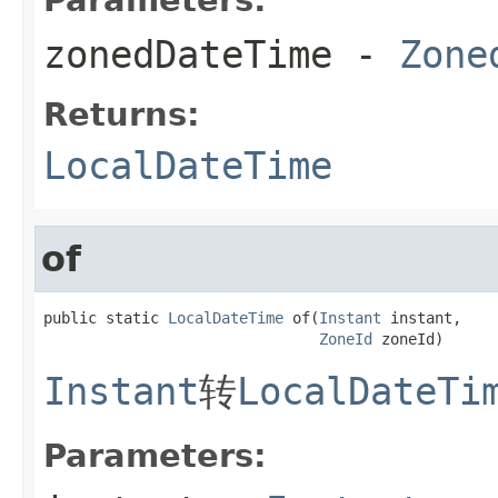
zonedDateTime
-
Zone
Returns:
LocalDateTime
of
public static 
LocalDateTime
 of(
Instant
 instant,

ZoneId
 zoneId)
Instant
转
LocalDateTi
Parameters: