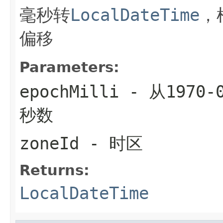
毫秒转
LocalDateTime
，
偏移
Parameters:
epochMilli
- 从1970-
秒数
zoneId
- 时区
Returns:
LocalDateTime