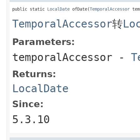
public static 
LocalDate
 ofDate(
TemporalAccessor
 tem
TemporalAccessor
转
Lo
Parameters:
temporalAccessor
-
T
Returns:
LocalDate
Since:
5.3.10