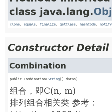
class java.lang.
Obj
clone
,
equals
,
finalize
,
getClass
,
hashCode
,
notify
Constructor Detail
Combination
public Combination(
String
[] datas)
组合，即C(n, m)
排列组合相关类 参考：