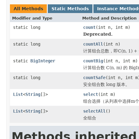
All Methods
Static Methods
Instance Method
Modifier and Type
Method and Description
static long
count
(int n, int m)
Deprecated.
static long
countAll
(int n)
计算组合总数，即C(n, 1) + C(n,
static
BigInteger
countBig
(int n, int m)
计算组合数 C(n, m) 的 Big
static long
countSafe
(int n, int m
安全组合数 long 版本。
List
<
String
[]>
select
(int m)
组合选择（从列表中选择m
List
<
String
[]>
selectAll
()
全组合
Methods inherited