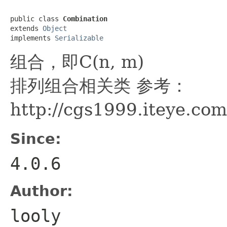
public class 
Combination
extends 
Object
implements 
Serializable
组合，即C(n, m)
排列组合相关类 参考：
http://cgs1999.iteye.co
Since:
4.0.6
Author:
looly