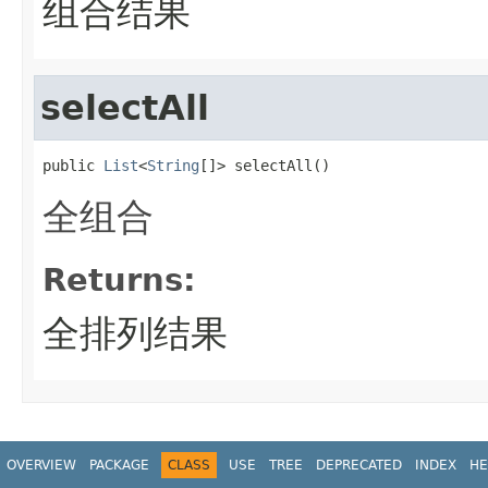
组合结果
selectAll
public 
List
<
String
[]> selectAll()
全组合
Returns:
全排列结果
OVERVIEW
PACKAGE
CLASS
USE
TREE
DEPRECATED
INDEX
HE