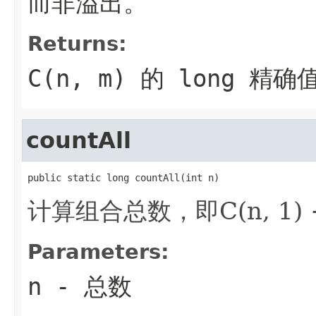
而非溢出。
Returns:
C(n, m) 的 long 精
countAll
public static long countAll(int n)
计算组合总数，即C(n, 1) + C(
Parameters:
n
- 总数