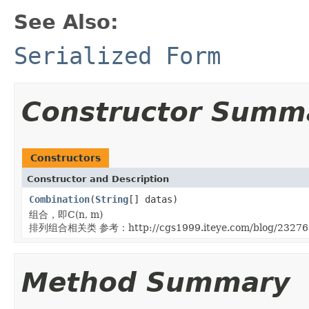
See Also:
Serialized Form
Constructor Summ
Constructors
Constructor and Description
Combination
(
String
[] datas)
组合，即C(n, m)
排列组合相关类 参考：http://cgs1999.iteye.com/blog/23276
Method Summary