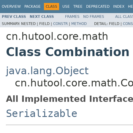
OVERVIEW
PACKAGE
CLASS
USE
TREE
DEPRECATED
INDEX
HE
PREV CLASS
NEXT CLASS
FRAMES
NO FRAMES
ALL CLAS
SUMMARY:
NESTED |
FIELD |
CONSTR
|
METHOD
DETAIL:
FIELD |
CONS
cn.hutool.core.math
Class Combination
java.lang.Object
cn.hutool.core.math.C
All Implemented Interface
Serializable