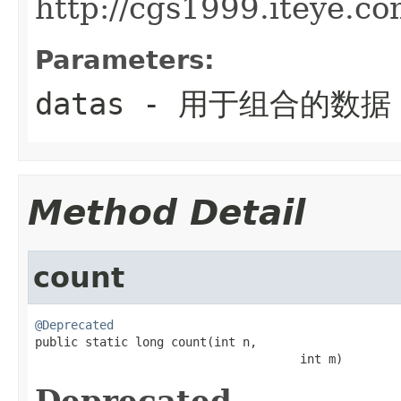
http://cgs1999.iteye.c
Parameters:
datas
- 用于组合的数据
Method Detail
count
@Deprecated

public static long count(int n,

                                     int m)
Deprecated.