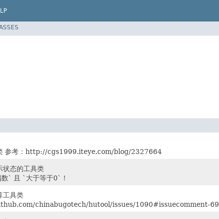
LP
LASSES
：http://cgs1999.iteye.com/blog/2327664
示状态的工具类
数` 且 `大于等于0`！
算工具类
ithub.com/chinabugotech/hutool/issues/1090#issuecomment-6