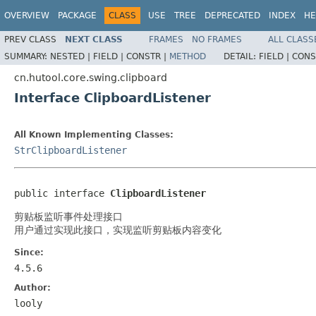
OVERVIEW
PACKAGE
CLASS
USE
TREE
DEPRECATED
INDEX
HE
PREV CLASS
NEXT CLASS
FRAMES
NO FRAMES
ALL CLASS
SUMMARY:
NESTED |
FIELD |
CONSTR |
METHOD
DETAIL:
FIELD |
CONS
cn.hutool.core.swing.clipboard
Interface ClipboardListener
All Known Implementing Classes:
StrClipboardListener
public interface 
ClipboardListener
剪贴板监听事件处理接口
用户通过实现此接口，实现监听剪贴板内容变化
Since:
4.5.6
Author:
looly