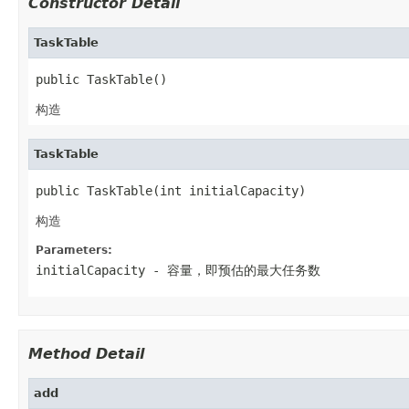
Constructor Detail
TaskTable
public TaskTable()
构造
TaskTable
public TaskTable(int initialCapacity)
构造
Parameters:
initialCapacity
- 容量，即预估的最大任务数
Method Detail
add