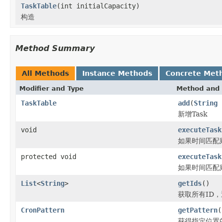
TaskTable
(int initialCapacity)
构造
Method Summary
All Methods
Instance Methods
Concrete Met
Modifier and Type
Method and 
TaskTable
add
(
String
新增Task
void
executeTask
如果时间匹配
protected void
executeTask
如果时间匹配则
List
<
String
>
getIds
()
获取所有ID
CronPattern
getPattern
(
获得指定位置