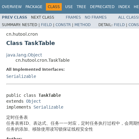
OVERVIEW
PACKAGE
CLASS
USE
TREE
DEPRECATED
INDEX
HE
PREV CLASS
NEXT CLASS
FRAMES
NO FRAMES
ALL CLASS
SUMMARY:
NESTED |
FIELD
|
CONSTR
|
METHOD
DETAIL:
FIELD
|
CONS
cn.hutool.cron
Class TaskTable
java.lang.Object
cn.hutool.cron.TaskTable
All Implemented Interfaces:
Serializable
public class 
TaskTable
extends 
Object
implements 
Serializable
定时任务表
任务表将ID、表达式、任务一一对应，定时任务执行过程中，会周
任务的添加、移除使用读写锁保证线程安全性
Author: