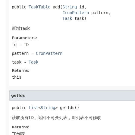
public 
TaskTable
 add(
String
 id,

CronPattern
 pattern,

Task
 task)
新增Task
Parameters:
id
- ID
pattern
-
CronPattern
task
-
Task
Returns:
this
getIds
public 
List
<
String
> getIds()
获取所有ID，返回不可变列表，即列表不可修改
Returns:
ID列表