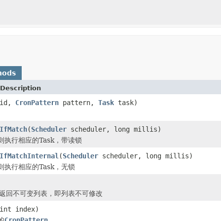
hods
Description
id,
CronPattern
pattern,
Task
task)
IfMatch
(
Scheduler
scheduler, long millis)
则执行相应的Task，带读锁
IfMatchInternal
(
Scheduler
scheduler, long millis)
执行相应的Task，无锁
，返回不可变列表，即列表不可修改
int index)
的
CronPattern