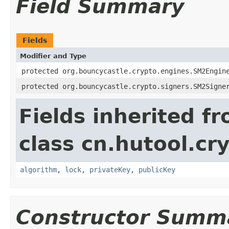
Field Summary
Fields
Modifier and Type
protected org.bouncycastle.crypto.engines.SM2Engin
protected org.bouncycastle.crypto.signers.SM2Signe
Fields inherited f
class cn.hutool.cr
algorithm
,
lock
,
privateKey
,
publicKey
Constructor Summ