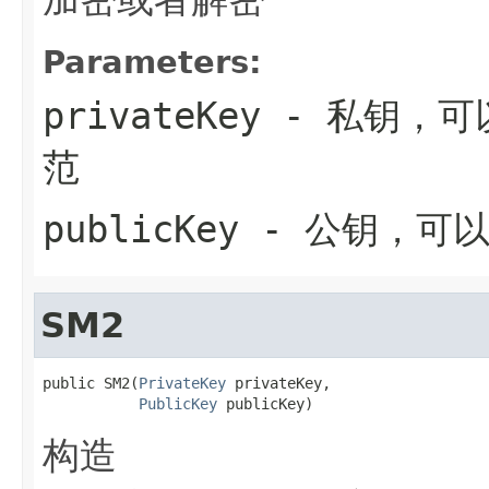
Parameters:
privateKey
- 私钥，可以
范
publicKey
- 公钥，可以使
SM2
public SM2(
PrivateKey
 privateKey,

PublicKey
 publicKey)
构造