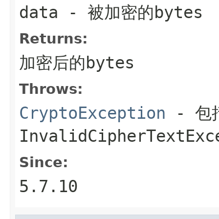
data
- 被加密的bytes
Returns:
加密后的bytes
Throws:
CryptoException
- 包括
InvalidCipherTextE
Since:
5.7.10