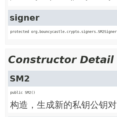
signer
protected org.bouncycastle.crypto.signers.SM2Signer
Constructor Detail
SM2
public SM2()
构造，生成新的私钥公钥对