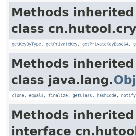
Methods inherited
class cn.hutool.cr
getKeyByType
,
getPrivateKey
,
getPrivateKeyBase64
,
g
Methods inherited
class java.lang.
Obj
clone
,
equals
,
finalize
,
getClass
,
hashCode
,
notify
Methods inherited
interface cn.hutoo