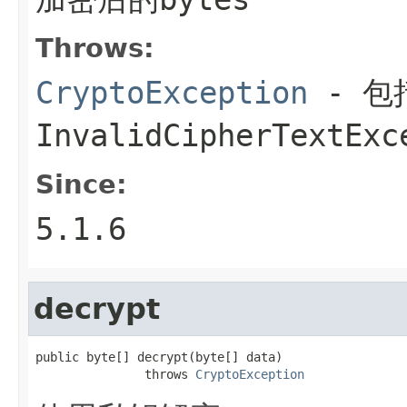
Throws:
CryptoException
- 包括
InvalidCipherTextE
Since:
5.1.6
decrypt
public byte[] decrypt(byte[] data)

               throws 
CryptoException