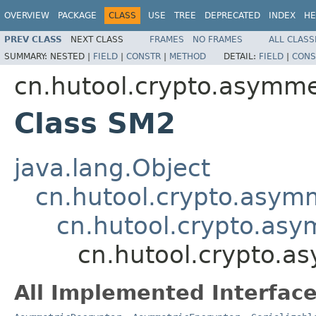
OVERVIEW
PACKAGE
CLASS
USE
TREE
DEPRECATED
INDEX
HE
PREV CLASS
NEXT CLASS
FRAMES
NO FRAMES
ALL CLASS
SUMMARY:
NESTED |
FIELD
|
CONSTR
|
METHOD
DETAIL:
FIELD
|
CONS
cn.hutool.crypto.asymme
Class SM2
java.lang.Object
cn.hutool.crypto.asym
cn.hutool.crypto.as
cn.hutool.crypto.a
All Implemented Interface