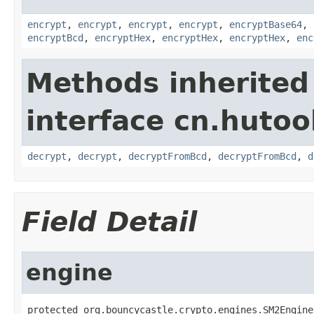
encrypt
,
encrypt
,
encrypt
,
encrypt
,
encryptBase64
,
encryptBcd
,
encryptHex
,
encryptHex
,
encryptHex
,
enc
Methods inherited
interface cn.hutoo
decrypt
,
decrypt
,
decryptFromBcd
,
decryptFromBcd
,
d
Field Detail
engine
protected org.bouncycastle.crypto.engines.SM2Engine