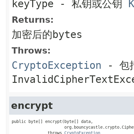
keyType
- 私钥或公钥
Returns:
加密后的bytes
Throws:
CryptoException
- 包括
InvalidCipherTextE
encrypt
public byte[] encrypt(byte[] data,

                      org.bouncycastle.crypto.Ciphe
               throws 
CryptoException