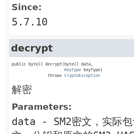
Since:
5.7.10
decrypt
public byte[] decrypt(byte[] data,

KeyType
 keyType)

               throws 
CryptoException
解密
Parameters:
data
- SM2密文，实际