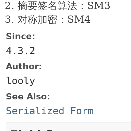
摘要签名算法：SM3
对称加密：SM4
Since:
4.3.2
Author:
looly
See Also:
Serialized Form