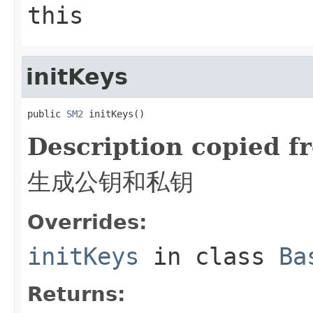
this
initKeys
public 
SM2
 initKeys()
Description copied f
生成公钥和私钥
Overrides:
initKeys
in class
Ba
Returns: