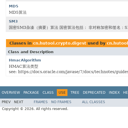
MD5
MD5算法
SM3
国密SM3杂凑（摘要）算法 国密算法包括： 非对称加密和签名：SM
Classes in
cn.hutool.crypto.digest
used by
cn.hutool
Class and Description
HmacAlgorithm
HMAC算法类型
see: https://docs.oracle.com/javase/7/docs/technotes/gu
OVERVIEW
PACKAGE
CLASS
USE
TREE
DEPRECATED
INDEX
HE
PREV
NEXT
FRAMES
NO FRAMES
ALL CLASSES
Copyright © 2026. All rights reserved.