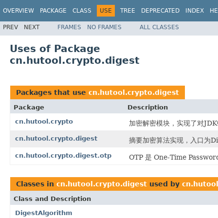
OVERVIEW
PACKAGE
CLASS
USE
TREE
DEPRECATED
INDEX
HE
PREV
NEXT
FRAMES
NO FRAMES
ALL CLASSES
Uses of Package
cn.hutool.crypto.digest
Packages that use
cn.hutool.crypto.digest
Package
Description
cn.hutool.crypto
加密解密模块，实现了对JDK中
cn.hutool.crypto.digest
摘要加密算法实现，入口为Dige
cn.hutool.crypto.digest.otp
OTP 是 One-Time Pa
Classes in
cn.hutool.crypto.digest
used by
cn.hutool
Class and Description
DigestAlgorithm