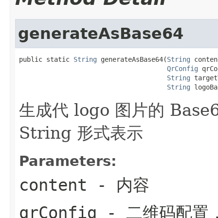
generateAsBase64
public static 
String
 generateAsBase64(
String
 conten
QrConfig
 qrCo
String
 target
String
 logoBa
生成代 logo 图片的 Ba
String 形式表示
Parameters:
content
- 内容
qrConfig
- 二维码配置