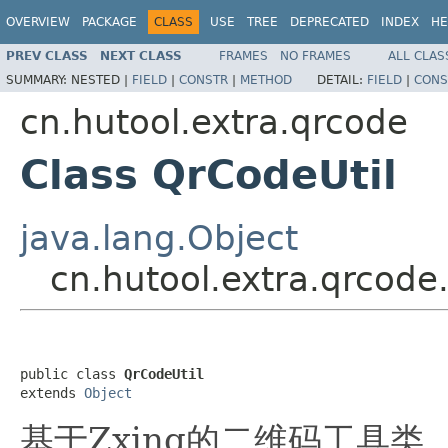
OVERVIEW
PACKAGE
CLASS
USE
TREE
DEPRECATED
INDEX
HE
PREV CLASS
NEXT CLASS
FRAMES
NO FRAMES
ALL CLAS
SUMMARY:
NESTED |
FIELD
|
CONSTR
|
METHOD
DETAIL:
FIELD
|
CONS
cn.hutool.extra.qrcode
Class QrCodeUtil
java.lang.Object
cn.hutool.extra.qrcode
public class 
QrCodeUtil
extends 
Object
基于Zxing的二维码工具类