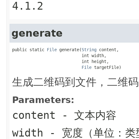
4.1.2
generate
public static 
File
 generate(
String
 content,

                            int width,

                            int height,

File
 targetFile)
生成二维码到文件，二维码
Parameters:
content
- 文本内容
width
- 宽度（单位：类