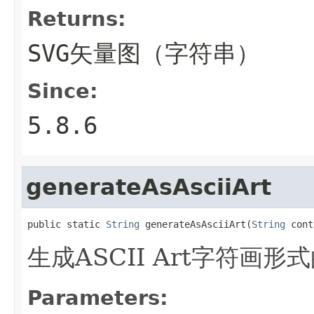
Returns:
SVG矢量图（字符串）
Since:
5.8.6
generateAsAsciiArt
public static 
String
 generateAsAsciiArt(
String
 cont
生成ASCII Art字符画形
Parameters: