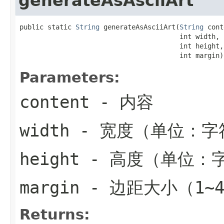
generateAsAsciiArt
public static 
String
 generateAsAsciiArt(
String
 cont
                                        int width,

                                        int height,

                                        int margin)
Parameters:
content
- 内容
width
- 宽度（单位：字
height
- 高度（单位：
margin
- 边距大小（1~
Returns: