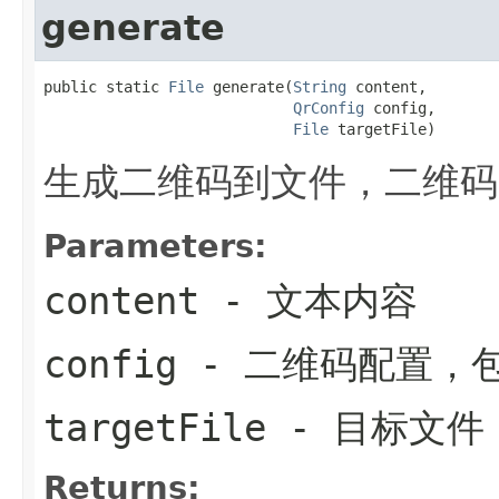
generate
public static 
File
 generate(
String
 content,

QrConfig
 config,

File
 targetFile)
生成二维码到文件，二维码
Parameters:
content
- 文本内容
config
- 二维码配置，
targetFile
- 目标文件
Returns: