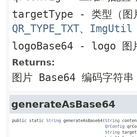
targetType
- 类型（图
QR_TYPE_TXT
、
ImgUtil
logoBase64
- logo 图
Returns:
图片 Base64 编码字符串
generateAsBase64
public static 
String
 generateAsBase64(
String
 conten
QrConfig
 qrCo
String
 target