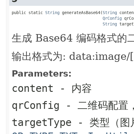
public static 
String
 generateAsBase64(
String
 conten
QrConfig
 qrCo
String
 target
生成 Base64 编码格式的
输出格式为: data:image/[t
Parameters:
content
- 内容
qrConfig
- 二维码配置
targetType
- 类型（图