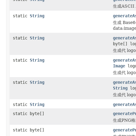
生成ASCI
static
String
generateA
生成 Base
data:image
static
String
generateA
byte[] lo
生成代 log
static
String
generateA
Image
log
生成代 log
static
String
generateA
String
log
生成代 log
static
String
generateA
static byte[]
generateP
生成PNG格
static byte[]
generateP