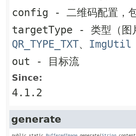
config
- 二维码配置，
targetType
- 类型（图
QR_TYPE_TXT
、
ImgUtil
out
- 目标流
Since:
4.1.2
generate
public static 
BufferedImage
 generate(
String
 content,