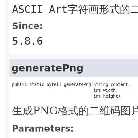
ASCII Art字符画形式的
Since:
5.8.6
generatePng
public static byte[] generatePng(
String
 content,

                                 int width,

                                 int height)
生成PNG格式的二维码图片，
Parameters: