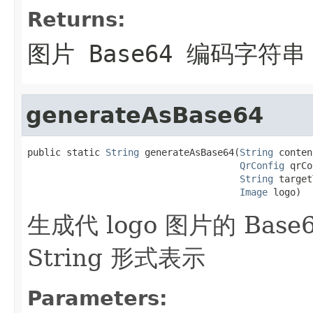
Returns:
图片 Base64 编码字符串
generateAsBase64
public static 
String
 generateAsBase64(
String
 conten
QrConfig
 qrCo
String
 target
Image
 logo)
生成代 logo 图片的 Ba
String 形式表示
Parameters: