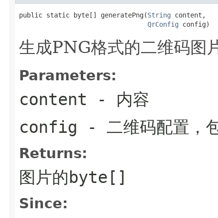
public static byte[] generatePng(
String
 content,

QrConfig
 config)
生成PNG格式的二维码图片，
Parameters:
content
- 内容
config
- 二维码配置，
Returns:
图片的byte[]
Since: