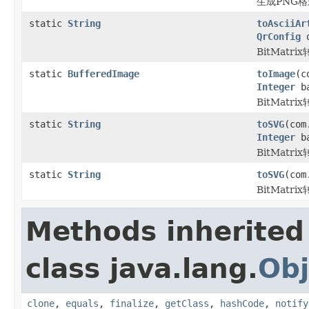
生成PNG格
static
String
toAsciiAr
QrConfig
q
BitMatr
static
BufferedImage
toImage
(c
Integer
ba
BitMatrix
static
String
toSVG
(com
Integer
ba
BitMatri
static
String
toSVG
(com
BitMatri
Methods inherited
class java.lang.
Obj
clone
,
equals
,
finalize
,
getClass
,
hashCode
,
notify