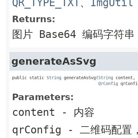
QR_TYPE_TXT
、
ImgUtil
Returns:
图片 Base64 编码字符串
generateAsSvg
public static 
String
 generateAsSvg(
String
 content,

QrConfig
 qrConfi
Parameters:
content
- 内容
qrConfig
- 二维码配置