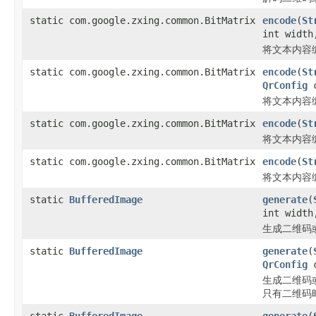
static com.google.zxing.common.BitMatrix
encode
(
St
int width
将文本内容
static com.google.zxing.common.BitMatrix
encode
(
St
QrConfig
c
将文本内容
static com.google.zxing.common.BitMatrix
encode
(
St
将文本内容
static com.google.zxing.common.BitMatrix
encode
(
St
将文本内容
static
BufferedImage
generate
(
int width
生成二维码
static
BufferedImage
generate
(
QrConfig
c
生成二维码
只有二维码时
static
BufferedImage
generate
(