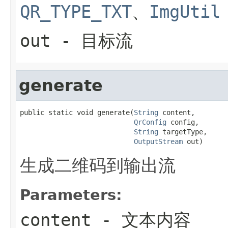
QR_TYPE_TXT
、
ImgUtil
out
- 目标流
generate
public static void generate(
String
 content,

QrConfig
 config,

String
 targetType,

OutputStream
 out)
生成二维码到输出流
Parameters:
content
- 文本内容