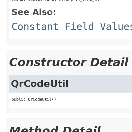
See Also:
Constant Field Value
Constructor Detail
QrCodeUtil
public QrCodeUtil()
Method Detail