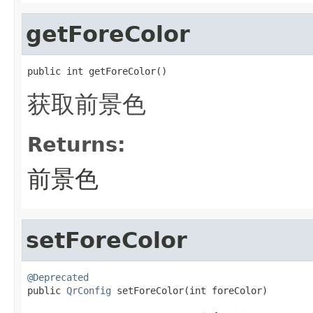
getForeColor
public int getForeColor()
获取前景色
Returns:
前景色
setForeColor
@Deprecated

public 
QrConfig
 setForeColor(int foreColor)