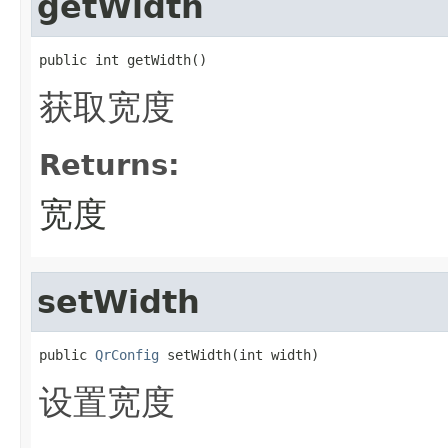
getWidth
public int getWidth()
获取宽度
Returns:
宽度
setWidth
public 
QrConfig
 setWidth(int width)
设置宽度