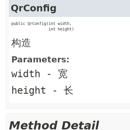
QrConfig
public QrConfig(int width,

                int height)
构造
Parameters:
width
- 宽
height
- 长
Method Detail