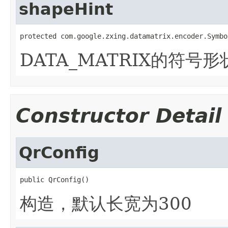
shapeHint
protected com.google.zxing.datamatrix.encoder.Symbo
DATA_MATRIX的符号形
Constructor Detail
QrConfig
public QrConfig()
构造，默认长宽为300