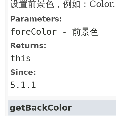
设置前景色，例如：Color.B
Parameters:
foreColor
- 前景色
Returns:
this
Since:
5.1.1
getBackColor