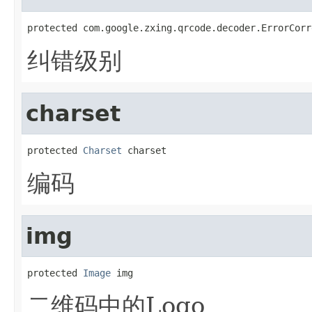
protected com.google.zxing.qrcode.decoder.ErrorCorr
纠错级别
charset
protected 
Charset
 charset
编码
img
protected 
Image
 img
二维码中的Logo