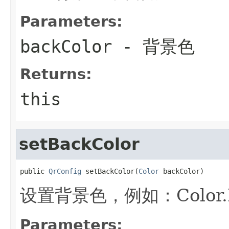
Parameters:
backColor
- 背景色
Returns:
this
setBackColor
public 
QrConfig
 setBackColor(
Color
 backColor)
设置背景色，例如：Color.
Parameters: