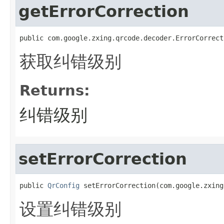
getErrorCorrection
public com.google.zxing.qrcode.decoder.ErrorCorrect
获取纠错级别
Returns:
纠错级别
setErrorCorrection
public 
QrConfig
 setErrorCorrection(com.google.zxing
设置纠错级别