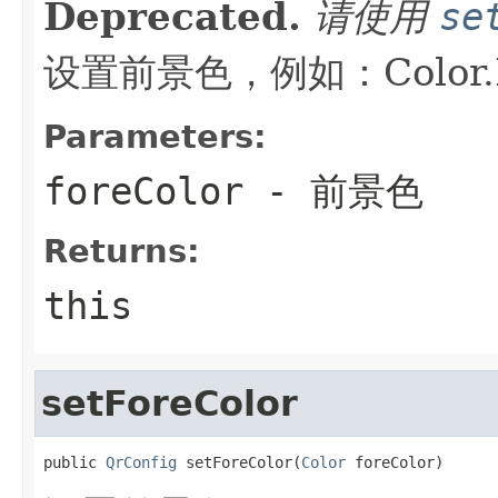
Deprecated.
请使用
se
设置前景色，例如：Color.B
Parameters:
foreColor
- 前景色
Returns:
this
setForeColor
public 
QrConfig
 setForeColor(
Color
 foreColor)