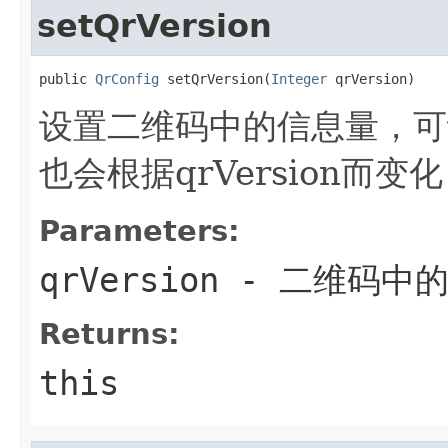
setQrVersion
public 
QrConfig
 setQrVersion(
Integer
 qrVersion)
设置二维码中的信息量，可
也会根据qrVersion而
Parameters:
qrVersion
- 二维码中
Returns:
this