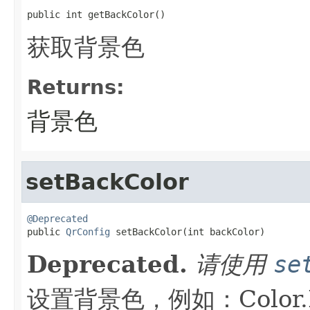
public int getBackColor()
获取背景色
Returns:
背景色
setBackColor
@Deprecated

public 
QrConfig
 setBackColor(int backColor)
Deprecated.
请使用
se
设置背景色，例如：Color.B