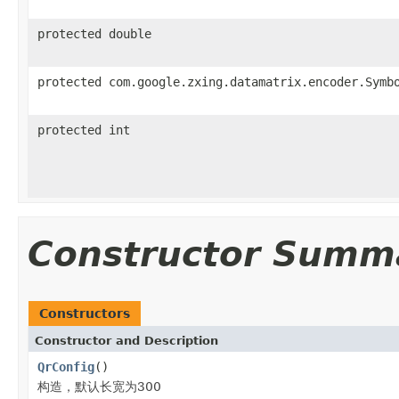
protected double
protected com.google.zxing.datamatrix.encoder.Symb
protected int
Constructor Summ
Constructors
Constructor and Description
QrConfig
()
构造，默认长宽为300