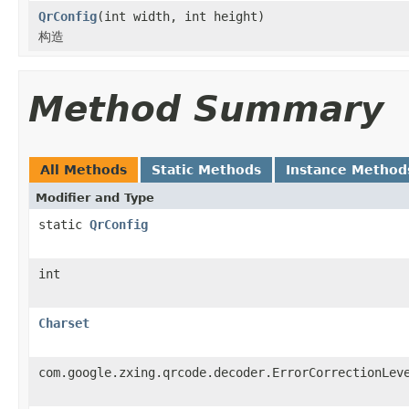
QrConfig
(int width, int height)
构造
Method Summary
All Methods
Static Methods
Instance Method
Modifier and Type
static
QrConfig
int
Charset
com.google.zxing.qrcode.decoder.ErrorCorrectionLev