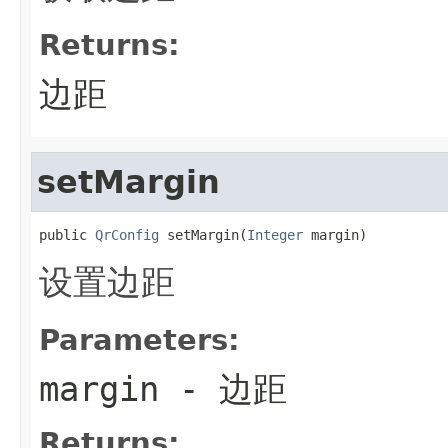
Returns:
边距
setMargin
public 
QrConfig
 setMargin(
Integer
 margin)
设置边距
Parameters:
margin
- 边距
Returns: