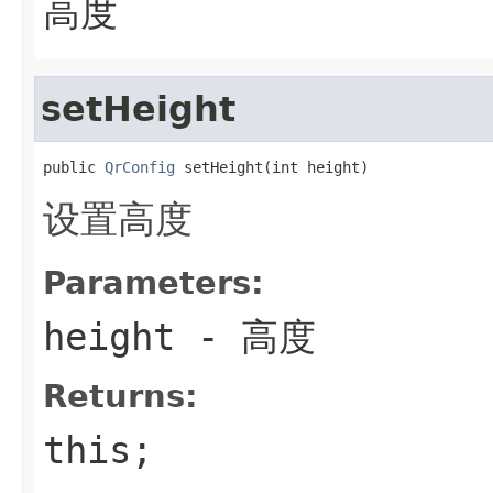
高度
setHeight
public 
QrConfig
 setHeight(int height)
设置高度
Parameters:
height
- 高度
Returns:
this;