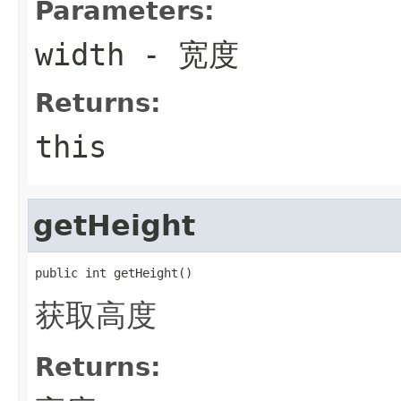
Parameters:
width
- 宽度
Returns:
this
getHeight
public int getHeight()
获取高度
Returns: