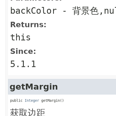
backColor
- 背景色,n
Returns:
this
Since:
5.1.1
getMargin
public 
Integer
 getMargin()
获取边距