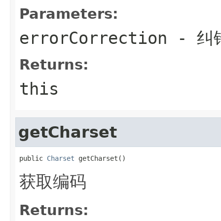
Parameters:
errorCorrection
- 纠
Returns:
this
getCharset
public 
Charset
 getCharset()
获取编码
Returns: