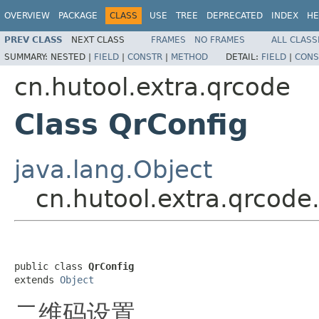
OVERVIEW
PACKAGE
CLASS
USE
TREE
DEPRECATED
INDEX
HE
PREV CLASS
NEXT CLASS
FRAMES
NO FRAMES
ALL CLASS
SUMMARY:
NESTED |
FIELD
|
CONSTR
|
METHOD
DETAIL:
FIELD
|
CONS
cn.hutool.extra.qrcode
Class QrConfig
java.lang.Object
cn.hutool.extra.qrcode
public class 
QrConfig
extends 
Object
二维码设置