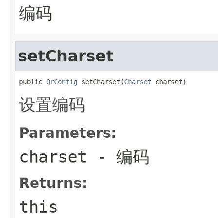
编码
setCharset
public 
QrConfig
 setCharset(
Charset
 charset)
设置编码
Parameters:
charset
- 编码
Returns:
this