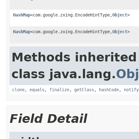
HashMap
<com.google.zxing.EncodeHintType,
Object
>
HashMap
<com.google.zxing.EncodeHintType,
Object
>
Methods inherited
class java.lang.
Obj
clone
,
equals
,
finalize
,
getClass
,
hashCode
,
notify
Field Detail