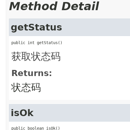
Method Detail
getStatus
public int getStatus()
获取状态码
Returns:
状态码
isOk
public boolean isOk()