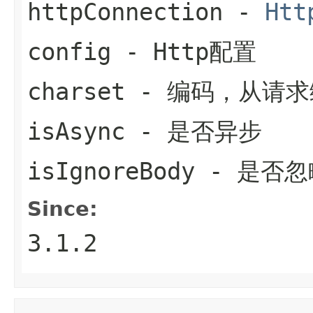
httpConnection
-
Htt
config
- Http配置
charset
- 编码，从请求
isAsync
- 是否异步
isIgnoreBody
- 是否忽
Since:
3.1.2