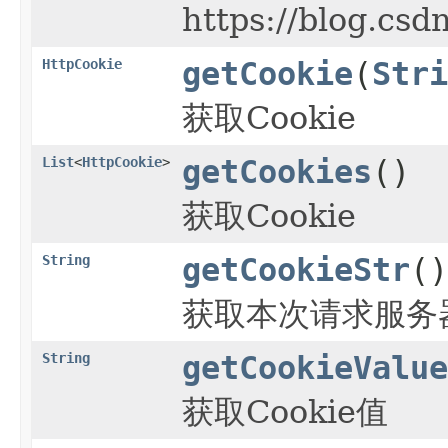
https://blog.csd
HttpCookie
getCookie
(
Stri
获取Cookie
List
<
HttpCookie
>
getCookies
()
获取Cookie
String
getCookieStr
()
获取本次请求服务器
String
getCookieValue
获取Cookie值