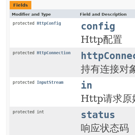
Fields
Modifier and Type
Field and Description
protected
HttpConfig
config
Http配置
protected
HttpConnection
httpConne
持有连接对
protected
InputStream
in
Http请求
protected int
status
响应状态码