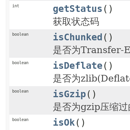
int
getStatus
()
获取状态码
boolean
isChunked
()
是否为Transfer-
boolean
isDeflate
()
是否为zlib(Defl
boolean
isGzip
()
是否为gzip压缩
boolean
isOk
()