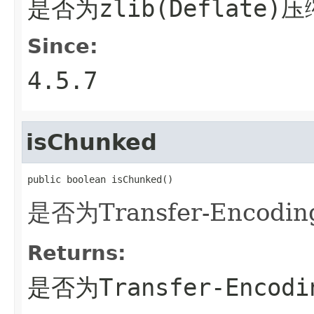
是否为zlib(Deflate
Since:
4.5.7
isChunked
public boolean isChunked()
是否为Transfer-Encodi
Returns:
是否为Transfer-Encodi