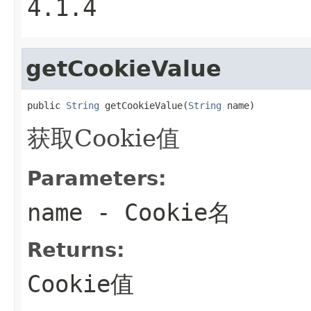
4.1.4
getCookieValue
public 
String
 getCookieValue(
String
 name)
获取Cookie值
Parameters:
name
- Cookie名
Returns:
Cookie值