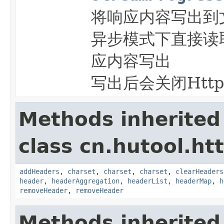
将响应内容写出到
异步模式下直接读
应内容写出
写出后会关闭Htt
Methods inherited
class cn.hutool.htt
addHeaders
,
charset
,
charset
,
charset
,
clearHeaders
header
,
headerAggregation
,
headerList
,
headerMap
,
h
removeHeader
,
removeHeader
Methods inherited