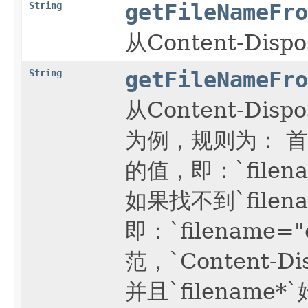
String
getFileNameFro
从Content-Dis
String
getFileNameFro
从Content-Dis
为例，规则为： 首先
的值，即：`filenam
如果找不到`filen
即：`filename="
范，`Content-
并且`filename