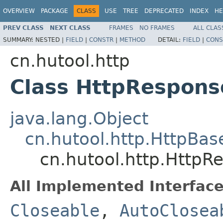
OVERVIEW
PACKAGE
CLASS
USE
TREE
DEPRECATED
INDEX
HE
PREV CLASS
NEXT CLASS
FRAMES
NO FRAMES
ALL CLAS
SUMMARY:
NESTED |
FIELD
|
CONSTR
|
METHOD
DETAIL:
FIELD
|
CONS
cn.hutool.http
Class HttpRespons
java.lang.Object
cn.hutool.http.HttpBas
cn.hutool.http.HttpR
All Implemented Interface
Closeable
,
AutoClosea