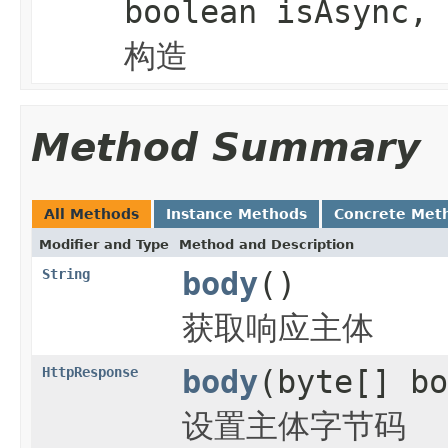
boolean isAsync, 
构造
Method Summary
All Methods
Instance Methods
Concrete Met
Modifier and Type
Method and Description
String
body
()
获取响应主体
HttpResponse
body
(byte[] bo
设置主体字节码