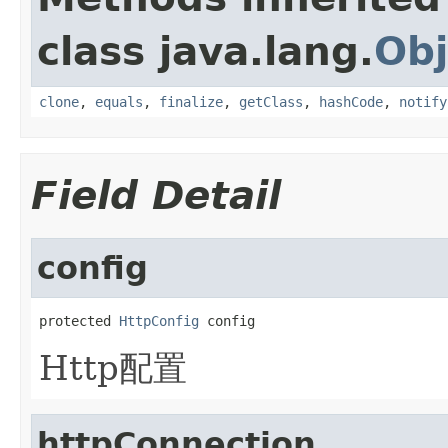
class java.lang.
Obj
clone
,
equals
,
finalize
,
getClass
,
hashCode
,
notify
Field Detail
config
protected 
HttpConfig
 config
Http配置
httpConnection