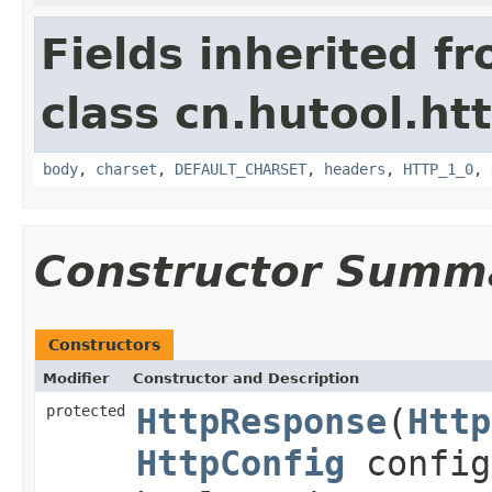
Fields inherited f
class cn.hutool.htt
body
,
charset
,
DEFAULT_CHARSET
,
headers
,
HTTP_1_0
,
Constructor Summ
Constructors
Modifier
Constructor and Description
protected
HttpResponse
(
Http
HttpConfig
confi