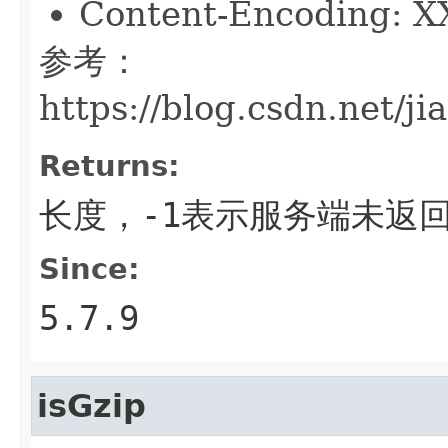
Content-Encoding: X
参考：
https://blog.csdn.net/j
Returns:
长度，-1表示服务端未返
Since:
5.7.9
isGzip