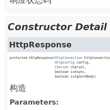
Constructor Detail
HttpResponse
protected HttpResponse(
HttpConnection
 httpConnection
HttpConfig
 config,

Charset
 charset,

                       boolean isAsync,

                       boolean isIgnoreBody)
构造
Parameters: