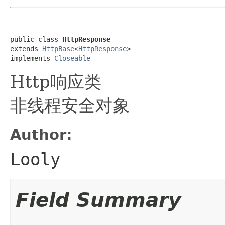
public class 
HttpResponse
extends 
HttpBase
<
HttpResponse
>

implements 
Closeable
Http响应类
非线程安全对象
Author:
Looly
Field Summary