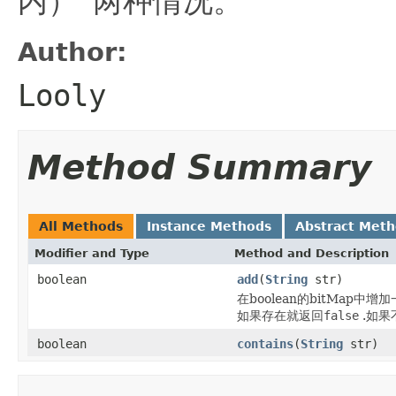
内）”两种情况。
Author:
Looly
Method Summary
All Methods
Instance Methods
Abstract Met
Modifier and Type
Method and Description
boolean
add
(
String
str)
在boolean的bitMap中
如果存在就返回
false
.如果
boolean
contains
(
String
str)