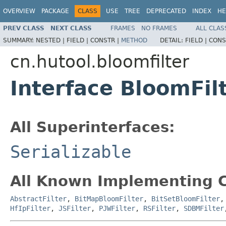
OVERVIEW
PACKAGE
CLASS
USE
TREE
DEPRECATED
INDEX
HE
PREV CLASS
NEXT CLASS
FRAMES
NO FRAMES
ALL CLAS
SUMMARY:
NESTED |
FIELD |
CONSTR |
METHOD
DETAIL:
FIELD |
CONS
cn.hutool.bloomfilter
Interface BloomFil
All Superinterfaces:
Serializable
All Known Implementing C
AbstractFilter
,
BitMapBloomFilter
,
BitSetBloomFilter
HfIpFilter
,
JSFilter
,
PJWFilter
,
RSFilter
,
SDBMFilter