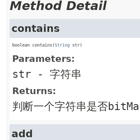
Method Detail
contains
boolean contains(
String
 str)
Parameters:
str
- 字符串
Returns:
判断一个字符串是否bitM
add