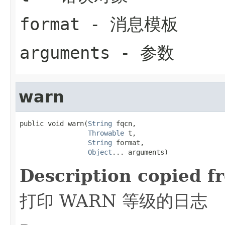
format
- 消息模板
arguments
- 参数
warn
public void warn(
String
 fqcn,

Throwable
 t,

String
 format,

Object
... arguments)
Description copied f
打印 WARN 等级的日志