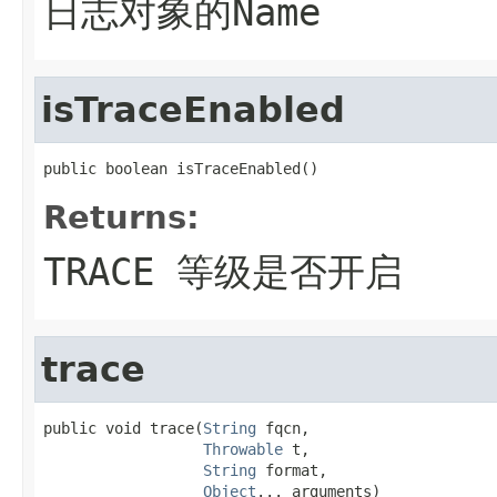
日志对象的Name
isTraceEnabled
public boolean isTraceEnabled()
Returns:
TRACE 等级是否开启
trace
public void trace(
String
 fqcn,

Throwable
 t,

String
 format,

Object
... arguments)