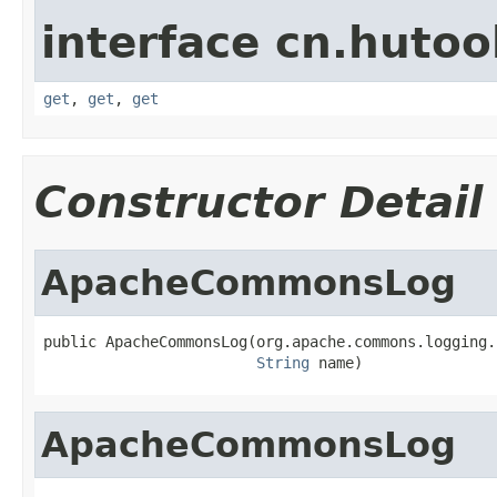
interface cn.hutool
get
,
get
,
get
Constructor Detail
ApacheCommonsLog
public ApacheCommonsLog(org.apache.commons.logging.
String
 name)
ApacheCommonsLog