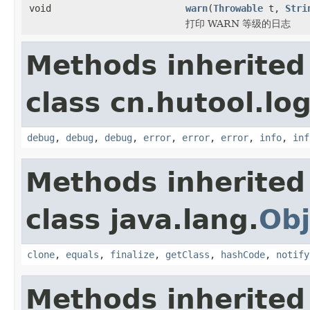
void
warn
(
Throwable
t,
Stri
打印 WARN 等级的日志
Methods inherited
class cn.hutool.log
debug
,
debug
,
debug
,
error
,
error
,
error
,
info
,
inf
Methods inherited
class java.lang.
Obj
clone
,
equals
,
finalize
,
getClass
,
hashCode
,
notify
Methods inherited