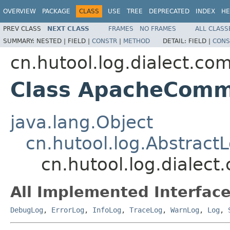
OVERVIEW
PACKAGE
CLASS
USE
TREE
DEPRECATED
INDEX
HE
PREV CLASS
NEXT CLASS
FRAMES
NO FRAMES
ALL CLASS
SUMMARY:
NESTED |
FIELD |
CONSTR
|
METHOD
DETAIL:
FIELD |
CONS
cn.hutool.log.dialect.c
Class ApacheCom
java.lang.Object
cn.hutool.log.Abstract
cn.hutool.log.dial
All Implemented Interface
DebugLog
,
ErrorLog
,
InfoLog
,
TraceLog
,
WarnLog
,
Log
,