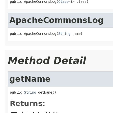
public ApacheCommonsLog(
Class
<?> clazz)
ApacheCommonsLog
public ApacheCommonsLog(
String
 name)
Method Detail
getName
public 
String
 getName()
Returns: