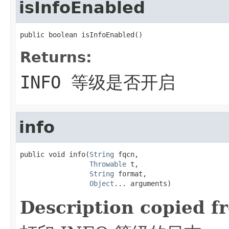
isInfoEnabled
public boolean isInfoEnabled()
Returns:
INFO 等级是否开启
info
public void info(
String
 fqcn,

Throwable
 t,

String
 format,

Object
... arguments)
Description copied f