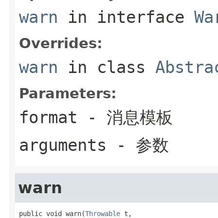
warn
in interface
Wa
Overrides:
warn
in class
Abstra
Parameters:
format
- 消息模板
arguments
- 参数
warn
public void warn(
Throwable
 t,
