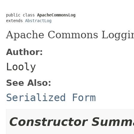
public class 
ApacheCommonsLog
extends 
AbstractLog
Apache Commons Loggi
Author:
Looly
See Also:
Serialized Form
Constructor Summ