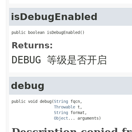
isDebugEnabled
public boolean isDebugEnabled()
Returns:
DEBUG 等级是否开启
debug
public void debug(
String
 fqcn,

Throwable
 t,

String
 format,

Object
... arguments)
Description copied f