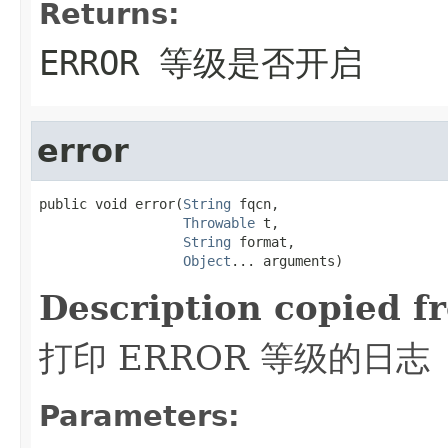
Returns:
ERROR 等级是否开启
error
public void error(
String
 fqcn,

Throwable
 t,

String
 format,

Object
... arguments)
Description copied f
打印 ERROR 等级的日志
Parameters: