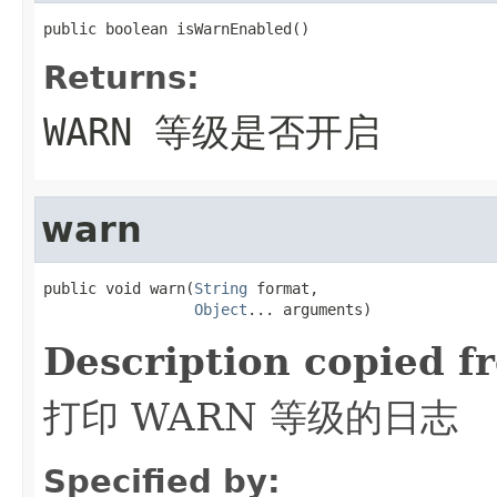
public boolean isWarnEnabled()
Returns:
WARN 等级是否开启
warn
public void warn(
String
 format,

Object
... arguments)
Description copied f
打印 WARN 等级的日志
Specified by: