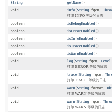
String
getName
()
void
info
(
String
fqcn,
Thro
打印 INFO 等级的日志
boolean
isDebugEnabled
()
boolean
isErrorEnabled
()
boolean
isInfoEnabled
()
boolean
isTraceEnabled
()
boolean
isWarnEnabled
()
void
log
(
String
fqcn,
Level
打印 ERROR 等级的日志
void
trace
(
String
fqcn,
Thr
打印 TRACE 等级的日志
void
warn
(
String
format,
Ob
打印 WARN 等级的日志
void
warn
(
String
fqcn,
Thro
打印 WARN 等级的日志