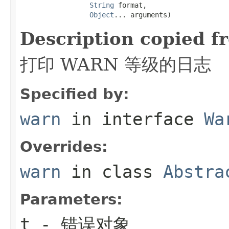
String
 format,

Object
... arguments)
Description copied f
打印 WARN 等级的日志
Specified by:
warn
in interface
Wa
Overrides:
warn
in class
Abstra
Parameters:
t
- 错误对象