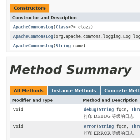
Constructors
Constructor and Description
ApacheCommonsLog
(
Class
<?> clazz)
ApacheCommonsLog
(org.apache.commons.logging.Log l
ApacheCommonsLog
(
String
name)
Method Summary
All Methods
Instance Methods
Concrete Met
Modifier and Type
Method and Description
void
debug
(
String
fqcn,
Thr
打印 DEBUG 等级的日志
void
error
(
String
fqcn,
Thr
打印 ERROR 等级的日志